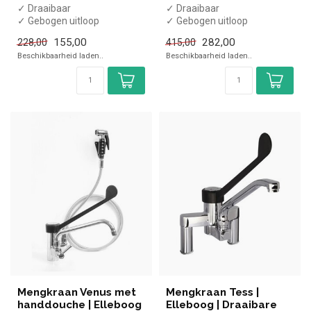
✓ Draaibaar
✓ Draaibaar
✓ Gebogen uitloop
✓ Gebogen uitloop
✓ 310mm uitloop
✓ 225mm uitloop
155,00
282,00
228,00
415,00
✓ Chroom
✓ Chroom
Beschikbaarheid laden..
Beschikbaarheid laden..
✓ 3/8" aansluiting
✓ 1/2" aansluiting
Mengkraan Venus met
Mengkraan Tess |
handdouche | Elleboog
Elleboog | Draaibare