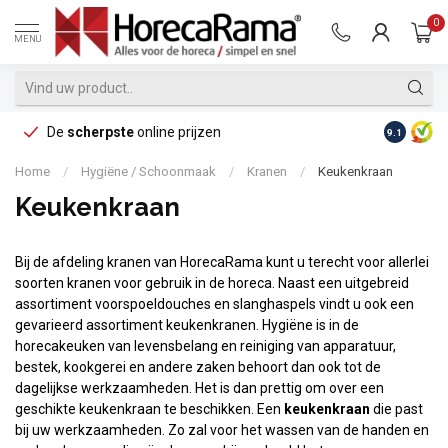
0
MENU
De
scherpste
online prijzen
Op reke
9.1
Home
/
Hygiëne / Schoonmaak
/
Kranen
/
Keukenkraan
Keukenkraan
Bij de afdeling kranen van HorecaRama kunt u terecht voor allerlei
soorten kranen voor gebruik in de horeca. Naast een uitgebreid
assortiment voorspoeldouches en slanghaspels vindt u ook een
gevarieerd assortiment keukenkranen. Hygiëne is in de
horecakeuken van levensbelang en reiniging van apparatuur,
bestek, kookgerei en andere zaken behoort dan ook tot de
dagelijkse werkzaamheden. Het is dan prettig om over een
geschikte keukenkraan te beschikken. Een
keukenkraan
die past
bij uw werkzaamheden. Zo zal voor het wassen van de handen en