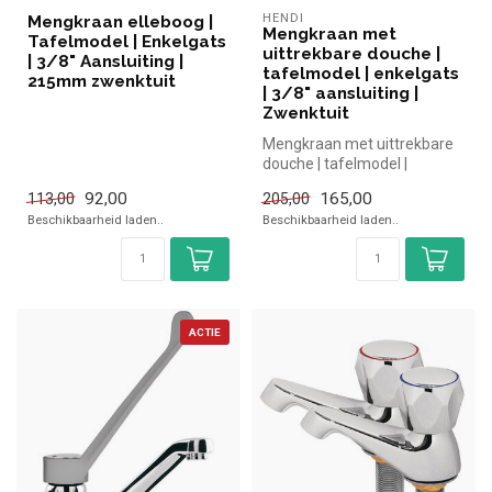
HENDI
Mengkraan elleboog |
Mengkraan met
Tafelmodel | Enkelgats
uittrekbare douche |
| 3/8" Aansluiting |
tafelmodel | enkelgats
215mm zwenktuit
| 3/8" aansluiting |
Zwenktuit
Mengkraan met uittrekbare
douche | tafelmodel |
enkelgats | 3/8" aansluiting |
92,00
165,00
113,00
205,00
Z...
Beschikbaarheid laden..
Beschikbaarheid laden..
ACTIE