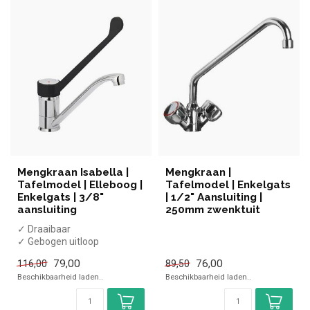
Mengkraan Isabella |
Mengkraan |
Tafelmodel | Elleboog |
Tafelmodel | Enkelgats
Enkelgats | 3/8"
| 1/2" Aansluiting |
aansluiting
250mm zwenktuit
✓ Draaibaar
✓ Gebogen uitloop
✓ Ø 31 mm tafelgat
79,00
76,00
116,00
89,50
✓ Chroom
Beschikbaarheid laden..
Beschikbaarheid laden..
✓ 3/8" aansluiting