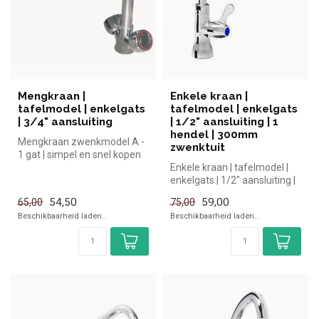
Mengkraan |
Enkele kraan |
tafelmodel | enkelgats
tafelmodel | enkelgats
| 3/4" aansluiting
| 1/2" aansluiting | 1
hendel | 300mm
Mengkraan zwenkmodel A -
zwenktuit
1 gat | simpel en snel kopen
voor in de horeca. Overzic...
Enkele kraan | tafelmodel |
enkelgats | 1/2" aansluiting |
1 hendel | 300mm zwen...
54,50
59,00
65,00
75,00
Beschikbaarheid laden..
Beschikbaarheid laden..