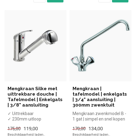
Mengkraan Silke met
Mengkraan |
uittrekbare douche |
tafelmodel | enkelgats
Tafelmodel | Enkelgats
| 3/4" aansluiting |
| 3/8" aansluiting
300mm zwenktuit
✓ Uittrekbaar
Mengkraan zwenkmodel B -
✓ 230mm uitloop
1 gat | simpel en snel kopen
✓ Ø 32 mm tafelgat
voor in de horeca. Overzic...
119,00
134,00
175,00
170,00
✓ 3/8" aansluiting
Beschikbaarheid laden..
Beschikbaarheid laden..