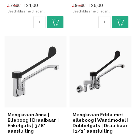
✓ 320mm uitloop
✓ 215mm uitloop
121,00
126,00
178,00
186,00
✓ Chroom
✓ Chroom
Beschikbaarheid laden..
Beschikbaarheid laden..
✓ 3/8" aansluiting
✓ 3/8" aansluiting
Mengkraan Anna |
Mengkraan Edda met
Elleboog | Draaibaar |
elleboog | Wandmodel |
Enkelgats | 3/8"
Dubbelgats | Draaibaar
aansluiting
| 1/2" aansluiting