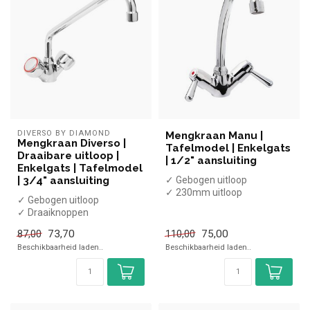
DIVERSO BY DIAMOND
Mengkraan Manu |
Mengkraan Diverso |
Tafelmodel | Enkelgats
Draaibare uitloop |
| 1/2" aansluiting
Enkelgats | Tafelmodel
| 3/4" aansluiting
✓ Gebogen uitloop
✓ 230mm uitloop
✓ Gebogen uitloop
✓ Draaihendels
✓ Draaiknoppen
✓ Chroom
✓ Chroom
✓ 1/2" aansluiting
73,70
75,00
87,00
110,00
✓ 3/4" aansluiting
Beschikbaarheid laden..
Beschikbaarheid laden..