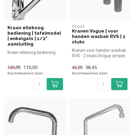
VOGUE
Kraan elleboog
Kranen Vogue | voor
bediening | tafelmodel
handen wasbak RVS | 2
| enkelgats | 1/2"
stuks
aansluiting
Kranen voor handen wasbak
Kraan elleboog bediening
RVS - 2 stuks |Vogue simpel
en snel kopen voor in de h...
110,00
38,45
135,00
45,20
Beschikbaarheid laden..
Beschikbaarheid laden..