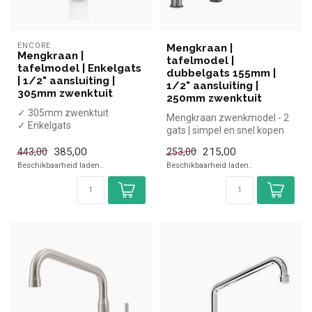
ENCORE
Mengkraan |
Mengkraan |
tafelmodel |
tafelmodel | Enkelgats
dubbelgats 155mm |
| 1/2" aansluiting |
1/2" aansluiting |
305mm zwenktuit
250mm zwenktuit
✓ 305mm zwenktuit
Mengkraan zwenkmodel - 2
✓ Enkelgats
gats | simpel en snel kopen
✓ NSF-gecertificeerd
voor in de horeca. Overzich...
✓ 1/2" aansluiting
385,00
215,00
443,00
253,00
Beschikbaarheid laden..
Beschikbaarheid laden..