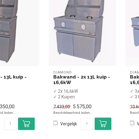
DIAMOND
DIA
 13L kuip -
Bakwand - 2x 13L kuip -
Bak
16,6kW
16,
✓ 2x 16,6kW
✓ 3x
✓ 2 Kuipen
✓ 3 
inhoud
✓ 2x13 Liter inhoud
✓ 3x
.350,00
5.575,00
7.433,00
10.6
✓ Aardgas
✓ A
d laden..
Beschikbaarheid laden..
Besch
Vergelijk
V