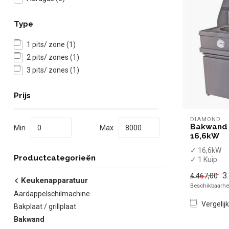
Type
1 pits/ zone
(1)
2 pits/ zones
(1)
3 pits/ zones
(1)
Prijs
DIAMOND
Bakwand -
Min
Max
16,6kW
✓ 16,6kW
Productcategorieën
✓ 1 Kuip
✓ 13 Liter 
3
4.467,00
✓ Aardgas
Keukenapparatuur
Beschikbaarhei
Aardappelschilmachine
Vergelijk
Bakplaat / grillplaat
Bakwand