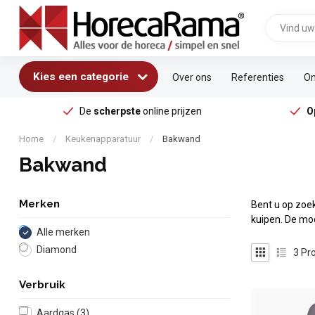
Kies een categorie
Over ons
Referenties
On
De
scherpste
online prijzen
O
Home
/
Keukenapparatuur
/
Bakwand
Bakwand
Merken
Bent u op zoe
kuipen. De mod
Alle merken
Diamond
3
Pro
Verbruik
Aardgas
(3)