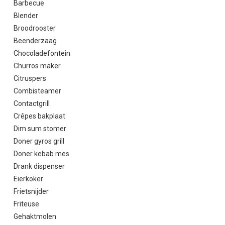
Barbecue
Blender
Broodrooster
Beenderzaag
Chocoladefontein
Churros maker
Citruspers
Combisteamer
Contactgrill
Crêpes bakplaat
Dim sum stomer
Doner gyros grill
Doner kebab mes
Drank dispenser
Eierkoker
Frietsnijder
Friteuse
Gehaktmolen