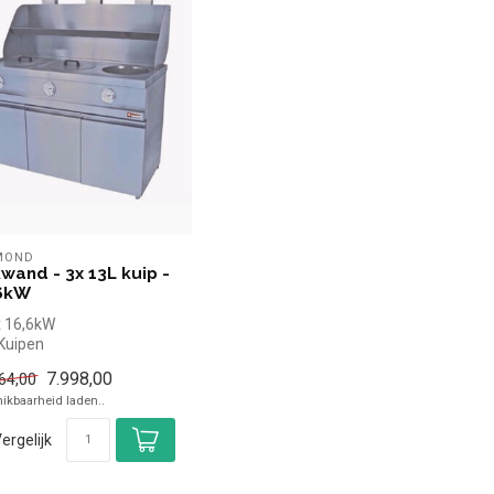
MOND
wand - 3x 13L kuip -
6kW
 16,6kW
Kuipen
13 Liter inhoud
7.998,00
64,00
ardgas
ikbaarheid laden..
ergelijk