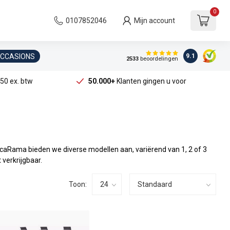
0
0107852046
Mijn account
OCCASIONS
9.1
2533
beoordelingen
50 ex. btw
50.000+
Klanten gingen u voor
recaRama bieden we diverse modellen aan, variërend van 1, 2 of 3
verkrijgbaar.
Toon: