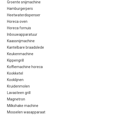
Groente snijmachine
Hamburgerpers
Heetwaterdispenser
Horeca oven
Horeca fornuis
Inbouwapparatuur
Kaassnijmachine
Kantelbare braadslede
Keukenmachine
Kippengrill
Koffiemachine horeca
Kookketel
Kooklijnen
Kruidenmolen
Lavasteen grill
Magnetron
Milkshake machine
Mosselen wasapparaat