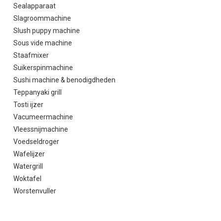
Sealapparaat
Slagroommachine
Slush puppy machine
Sous vide machine
Staafmixer
Suikerspinmachine
Sushi machine & benodigdheden
Teppanyaki grill
Tosti ijzer
Vacumeermachine
Vleessnijmachine
Voedseldroger
Wafelijzer
Watergrill
Woktafel
Worstenvuller