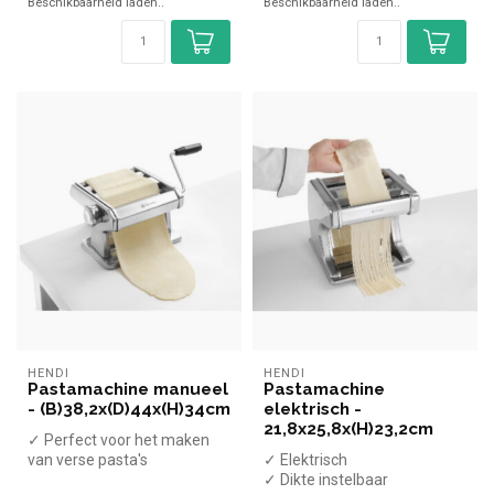
Beschikbaarheid laden..
Beschikbaarheid laden..
HENDI
HENDI
Pastamachine manueel
Pastamachine
- (B)38,2x(D)44x(H)34cm
elektrisch -
21,8x25,8x(H)23,2cm
✓ Perfect voor het maken
van verse pasta's
✓ Elektrisch
✓ Handmatige bediening
✓ Dikte instelbaar