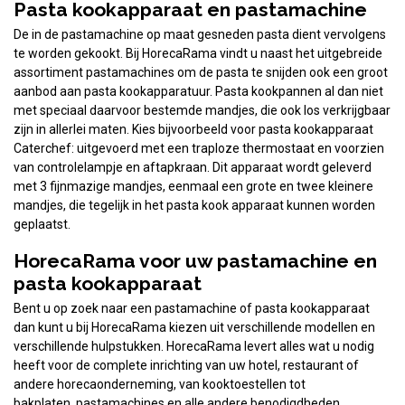
Pasta kookapparaat en pastamachine
De in de pastamachine op maat gesneden pasta dient vervolgens
te worden gekookt. Bij HorecaRama vindt u naast het uitgebreide
assortiment pastamachines om de pasta te snijden ook een groot
aanbod aan pasta kookapparatuur. Pasta kookpannen al dan niet
met speciaal daarvoor bestemde mandjes, die ook los verkrijgbaar
zijn in allerlei maten. Kies bijvoorbeeld voor pasta kookapparaat
Caterchef: uitgevoerd met een traploze thermostaat en voorzien
van controlelampje en aftapkraan. Dit apparaat wordt geleverd
met 3 fijnmazige mandjes, eenmaal een grote en twee kleinere
mandjes, die tegelijk in het pasta kook apparaat kunnen worden
geplaatst.
HorecaRama voor uw pastamachine en
pasta kookapparaat
Bent u op zoek naar een pastamachine of pasta kookapparaat
dan kunt u bij HorecaRama kiezen uit verschillende modellen en
verschillende hulpstukken. HorecaRama levert alles wat u nodig
heeft voor de complete inrichting van uw hotel, restaurant of
andere horecaonderneming, van kooktoestellen tot
bakplaten, pastamachines en alle andere benodigdheden.