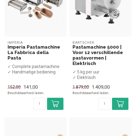
IMPERIA
BARTSCHER
Imperia Pastamachine
Pastamachine 5000 |
La Fabbrica della
Voor 12 verschillende
Pasta
pastavormen |
Elektrisch
✓ Complete pastamachine
✓ Handmatige bediening
✓ 5 kg per uur
✓ Dikte instelbaar
✓ Elektrisch
✓ Inclusief...
x Exclusief pastavormen
141,00
1.409,00
152,00
1.879,00
✓ 230 Volt, 0,25 kW
Beschikbaarheid laden..
Beschikbaarheid laden..