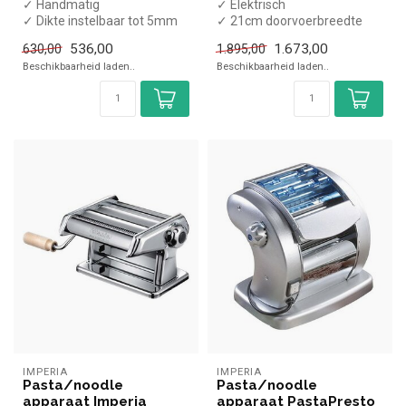
✓ Handmatig
✓ Elektrisch
✓ Dikte instelbaar tot 5mm
✓ 21cm doorvoerbreedte
✓ Dikte instelbaar
536,00
1.673,00
630,00
1.895,00
✓ 230 Volt, 190 Watt
Beschikbaarheid laden..
Beschikbaarheid laden..
IMPERIA
IMPERIA
Pasta/noodle
Pasta/noodle
apparaat Imperia
apparaat PastaPresto