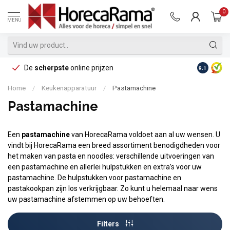
0
MENU
De
scherpste
online prijzen
Op reke
9.1
Home
/
Keukenapparatuur
/
Pastamachine
Pastamachine
Een
pastamachine
van HorecaRama voldoet aan al uw wensen. U
vindt bij HorecaRama een breed assortiment benodigdheden voor
het maken van pasta en noodles: verschillende uitvoeringen van
een pastamachine en allerlei hulpstukken en extra’s voor uw
pastamachine. De hulpstukken voor pastamachine en
pastakookpan zijn los verkrijgbaar. Zo kunt u helemaal naar wens
uw pastamachine afstemmen op uw behoeften.
Filters