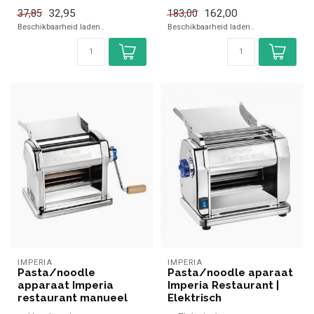
✓ 7 Instelba...
✓ 70 Watt
32,95
162,00
37,85
183,00
✓ 230 Volt
Beschikbaarheid laden..
Beschikbaarheid laden..
IMPERIA
IMPERIA
Pasta/noodle
Pasta/noodle aparaat
apparaat Imperia
Imperia Restaurant |
restaurant manueel
Elektrisch