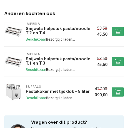
Anderen kochten ook
IMPERIA
53,50
Snijwals hulpstuk pasta/noodle
T.2 en T.4
45,50
Beschikbaar
IMPERIA
53,50
Snijwals hulpstuk pasta/noodle
T.1 en T.3
45,50
Beschikbaar
BUFFALO
427,00
Pastakoker met tijdklok - 8 liter
390,00
Beschikbaar
Vragen over dit product?