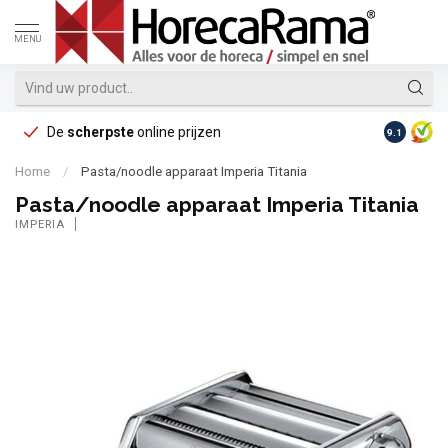
MENU
De
scherpste
online prijzen
Op reke
9.1
Home
/
Pasta/noodle apparaat Imperia Titania
Pasta/noodle apparaat Imperia Titania
IMPERIA