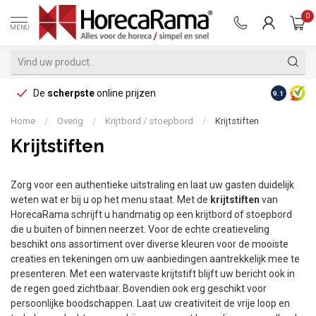
0
MENU
De
scherpste
online prijzen
Op reke
9.1
Home
/
Overig
/
Krijtbord / stoepbord
/
Krijtstiften
Krijtstiften
Zorg voor een authentieke uitstraling en laat uw gasten duidelijk
weten wat er bij u op het menu staat. Met de
krijtstiften
van
HorecaRama schrijft u handmatig op een krijtbord of stoepbord
die u buiten of binnen neerzet. Voor de echte creatieveling
beschikt ons assortiment over diverse kleuren voor de mooiste
creaties en tekeningen om uw aanbiedingen aantrekkelijk mee te
presenteren. Met een watervaste krijtstift blijft uw bericht ook in
de regen goed zichtbaar. Bovendien ook erg geschikt voor
persoonlijke boodschappen. Laat uw creativiteit de vrije loop en