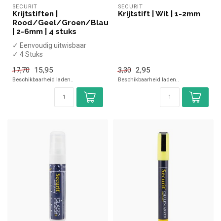
SECURIT
SECURIT
Krijtstiften |
Krijtstift | Wit | 1-2mm
Rood/Geel/Groen/Blauw
| 2-6mm | 4 stuks
✓ Eenvoudig uitwisbaar
✓ 4 Stuks
✓ 2-6mm dikte
15,95
2,95
17,70
3,30
✓ Rood/Geel/Groen/Blauw
Beschikbaarheid laden..
Beschikbaarheid laden..