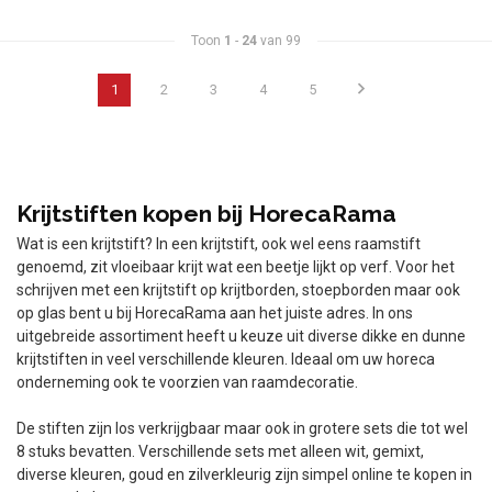
Toon
1
-
24
van 99
1
2
3
4
5
Krijtstiften kopen bij HorecaRama
Wat is een krijtstift? In een krijtstift, ook wel eens raamstift
genoemd, zit vloeibaar krijt wat een beetje lijkt op verf. Voor het
schrijven met een krijtstift op krijtborden, stoepborden maar ook
op glas bent u bij HorecaRama aan het juiste adres. In ons
uitgebreide assortiment heeft u keuze uit diverse dikke en dunne
krijtstiften in veel verschillende kleuren. Ideaal om uw horeca
onderneming ook te voorzien van raamdecoratie.
De stiften zijn los verkrijgbaar maar ook in grotere sets die tot wel
8 stuks bevatten. Verschillende sets met alleen wit, gemixt,
diverse kleuren, goud en zilverkleurig zijn simpel online te kopen in