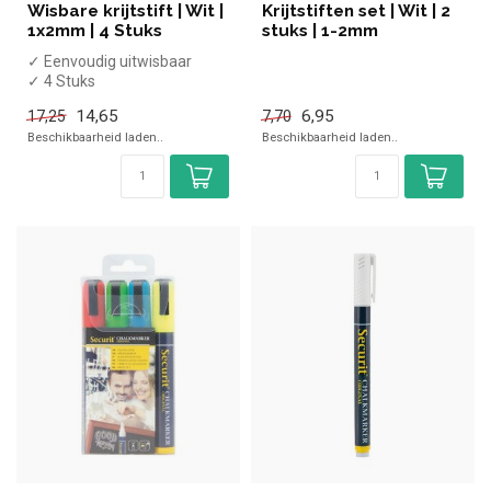
Wisbare krijtstift | Wit |
Krijtstiften set | Wit | 2
1x2mm | 4 Stuks
stuks | 1-2mm
✓ Eenvoudig uitwisbaar
✓ 4 Stuks
✓ 1x2mm dikte
14,65
6,95
17,25
7,70
✓ Wit
Beschikbaarheid laden..
Beschikbaarheid laden..