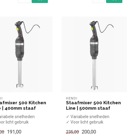
DI
HENDI
afmixer 500 Kitchen
Staafmixer 500 Kitchen
e | 400mm staaf
Line | 500mm staaf
riabele snelheden
✓ Variabele snelheden
or licht gebruik
✓ Voor licht gebruik
ixstaaf 40cm
✓ Mixstaaf 50cm
191,00
200,00
00
235,00
ax 16.000 rpm
✓ Max 16.000 rpm