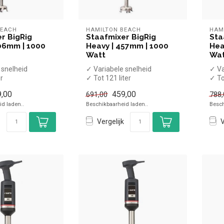
BEACH
HAMILTON BEACH
HAM
r BigRig
Staafmixer BigRig
Sta
06mm | 1000
Heavy | 457mm | 1000
Hea
Watt
Wa
 snelheid
✓ Variabele snelheid
✓ Va
er
✓ Tot 121 liter
✓ To
ixstaaf
✓ 45,7cm mixstaaf
✓ 53
,00
459,00
691,00
788,
 / 230 Volt
✓ 1000 Watt / 230 Volt
✓ 10
d laden..
Beschikbaarheid laden..
Besch
Vergelijk
V