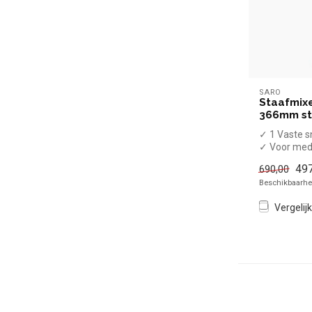
SARO
Staafmixe
366mm st
✓ 1 Vaste s
✓ Voor med
✓ Mixstaaf
497
690,00
✓ Max 12.0
Beschikbaarhei
...
Vergelijk