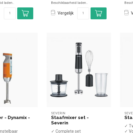
d laden..
Beschikbaarheid laden..
Besch
...
...
Vergelijk
V
SEVERIN
SEVE
r - Dynamix -
Staafmixer set -
Sta
Severin
✓ T
instelbaar
✓ Complete set
✓ Vo