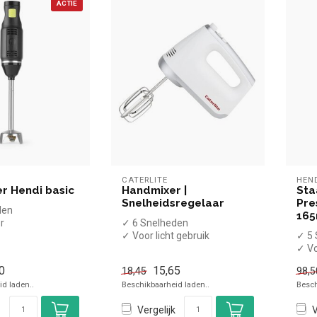
ACTIE
CATERLITE
HEN
r Hendi basic
Handmixer |
Sta
Snelheidsregelaar
Pre
den
16
er
✓ 6 Snelheden
00 Rpm.
✓ Voor licht gebruik
✓ 5 
✓ 400 Watt
✓ Vo
✓ 230 Volt
✓ 1
0
15,65
18,45
98,5
✓ 15
d laden..
Beschikbaarheid laden..
Besch
Vergelijk
V