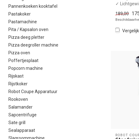
✓ Lichtgewi
Pannenkoeken kooktafel
✓ Mixstaaf
175
189,00
Pastakoker
✓ 220 Watt
Beschikbaarhei
Pastamachine
Pita / Kapsalon oven
Vergelijk
Pizza deeg pletter
Pizza deegroller machine
Pizza oven
Poffertjesplaat
Popcorn machine
Rijskast
Rijstkoker
Robot Coupe Apparatuur
Rookoven
Salamander
Sapcentrifuge
Sate grill
Sealapparaat
ROBOT COU
Slagroommachine