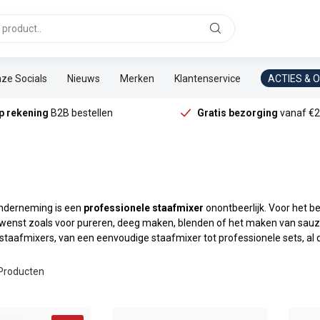
ze Socials
Nieuws
Merken
Klantenservice
ACTIES & 
p rekening
B2B bestellen
Gratis bezorging
vanaf €2
nderneming is een
professionele staafmixer
onontbeerlijk. Voor het b
wenst zoals voor pureren, deeg maken, blenden of het maken van sauzen
staafmixers, van een eenvoudige staafmixer tot professionele sets, al 
Producten