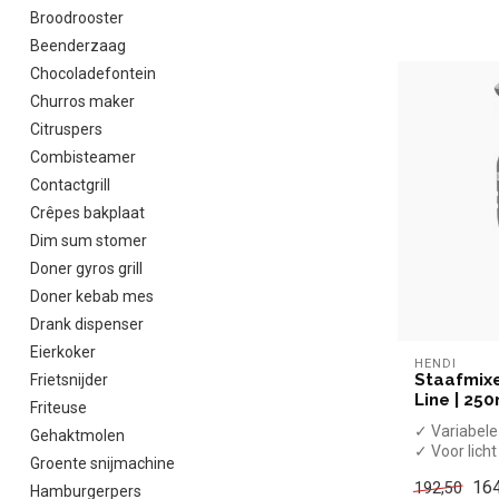
Broodrooster
Beenderzaag
Chocoladefontein
Churros maker
Citruspers
Combisteamer
Contactgrill
Crêpes bakplaat
Dim sum stomer
Doner gyros grill
Doner kebab mes
Drank dispenser
Eierkoker
HENDI
Staafmixe
Frietsnijder
Line | 25
Friteuse
✓ Variabele
Gehaktmolen
✓ Voor licht
Groente snijmachine
✓ Mixstaaf
164
192,50
Hamburgerpers
✓ Max 16.0