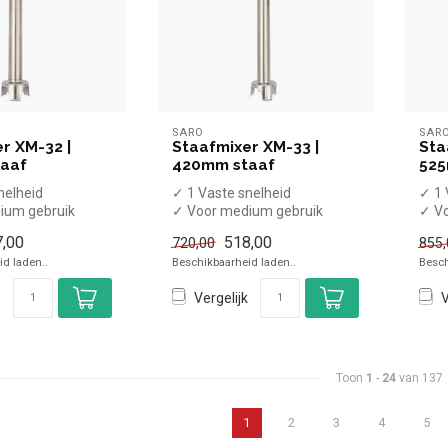
SARO
SAR
r XM-32 |
Staafmixer XM-33 |
Sta
aaf
420mm staaf
525
nelheid
✓ 1 Vaste snelheid
✓ 1 
ium gebruik
✓ Voor medium gebruik
✓ Vo
 36,6cm
✓ Mixstaaf 42cm
✓ Mi
,00
518,00
720,00
855,
00 rpm
✓ Max 12.000 rpm
✓ Ma
d laden..
Beschikbaarheid laden..
Besch
✓ ...
Vergelijk
V
Toon
1
-
24
van 137
1
2
3
4
5