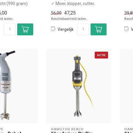
cht (990 gram)
✓ Mixer, klopper, cutter,
✓ M
 16cm
mengbeker
,00
47,25
56,00
39,8
X Niet voor professioneel g...
d laden..
Beschikbaarheid laden..
Besch
Vergelijk
V
ACTIE
PE
HAMILTON BEACH
HAM