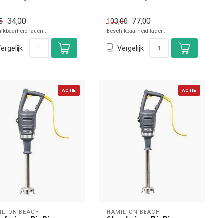
ixstaaf 19cm
✓ Mixstaaf 20,7cm
✓ Garde, 1 reservoir ...
34,00
77,00
5
103,00
ikbaarheid laden..
Beschikbaarheid laden..
ergelijk
Vergelijk
ACTIE
ACTIE
ILTON BEACH
HAMILTON BEACH