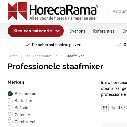
Kies een categorie
Over ons
Referenties
On
De
scherpste
online prijzen
O
Home
/
Keukenapparatuur
/
Staafmixer
Professionele staafmixer
Merken
In uw horecao
staafmixer ge
Alle merken
professionele 
Bartscher
137
Buffalo
Caterlite
Combisteel