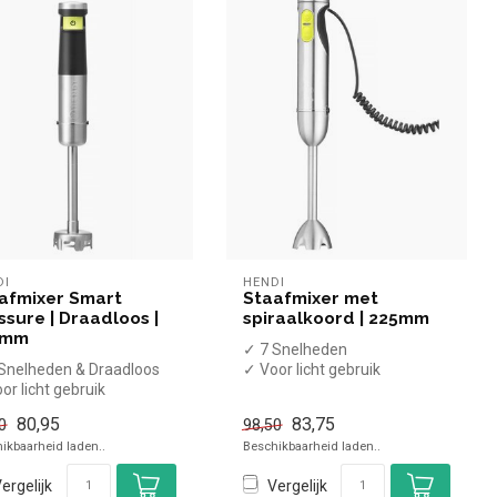
DI
HENDI
afmixer Smart
Staafmixer met
ssure | Draadloos |
spiraalkoord | 225mm
5mm
✓ 7 Snelheden
Snelheden & Draadloos
✓ Voor licht gebruik
or licht gebruik
✓ 225mm Blenderstaaf
65mm Blenderstaaf
✓ 1000 Watt
80,95
83,75
0
98,50
0 Wat...
✓ 230 Vo...
ikbaarheid laden..
Beschikbaarheid laden..
ergelijk
Vergelijk