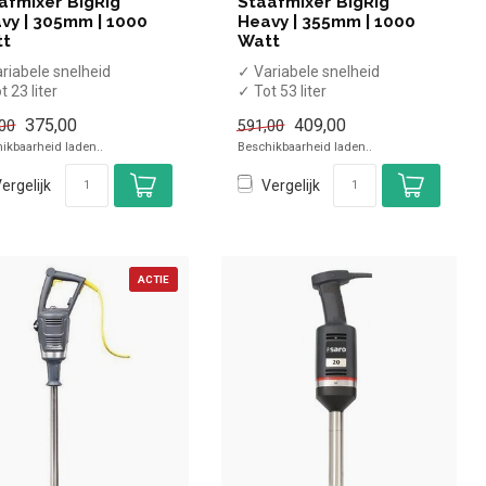
afmixer BigRig
Staafmixer BigRig
vy | 305mm | 1000
Heavy | 355mm | 1000
tt
Watt
riabele snelheid
✓ Variabele snelheid
t 23 liter
✓ Tot 53 liter
,5cm mixstaaf
✓ 35,5cm mixstaaf
375,00
409,00
00
591,00
00 Watt / 230 Volt
✓ 1000 Watt / 230 Volt
ikbaarheid laden..
Beschikbaarheid laden..
ergelijk
Vergelijk
ACTIE