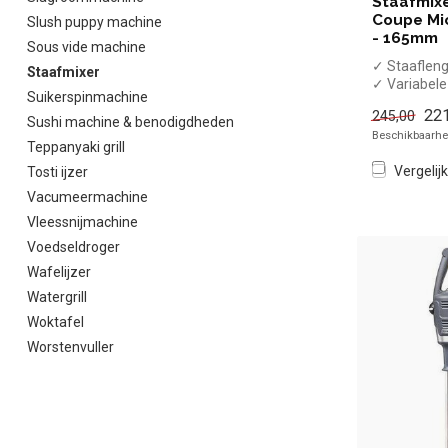
Staafmixe
Coupe Mi
Slush puppy machine
- 165mm
Sous vide machine
✓ Staaflen
Staafmixer
✓ Variabele
Suikerspinmachine
14000 tpm
221
245,00
✓ Inclusief 
Sushi machine & benodigdheden
Beschikbaarhei
Teppanyaki grill
Vergelijk
Tosti ijzer
Vacumeermachine
Vleessnijmachine
Voedseldroger
Wafelijzer
Watergrill
Woktafel
Worstenvuller