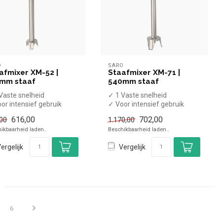
O
SARO
afmixer XM-52 |
Staafmixer XM-71 |
mm staaf
540mm staaf
Vaste snelheid
✓ 1 Vaste snelheid
or intensief gebruik
✓ Voor intensief gebruik
xstaaf 52,5cm
✓ Mixstaaf 54cm
616,00
702,00
00
1.170,00
x 12.000 rp...
✓ Max 12.000 rpm
ikbaarheid laden..
Beschikbaarheid laden..
...
ergelijk
Vergelijk
6