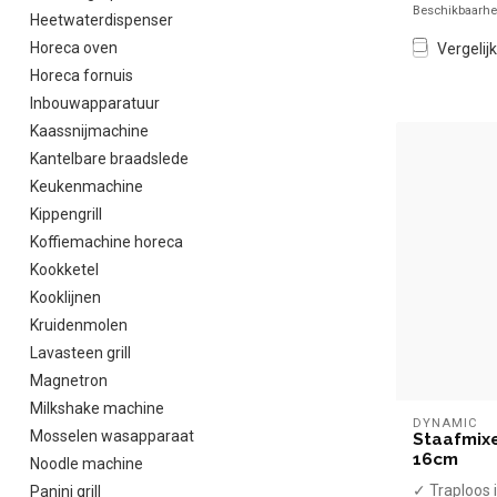
Beschikbaarhei
...
Heetwaterdispenser
Horeca oven
Vergelijk
Horeca fornuis
Inbouwapparatuur
Kaassnijmachine
Kantelbare braadslede
Keukenmachine
Kippengrill
Koffiemachine horeca
Kookketel
Kooklijnen
Kruidenmolen
Lavasteen grill
Magnetron
Milkshake machine
DYNAMIC
Mosselen wasapparaat
Staafmixe
16cm
Noodle machine
✓ Traploos 
Panini grill