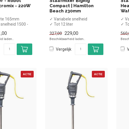
r - Robot
Staafmixer BigRig
Sta
cromix - 220W
Compact | Hamilton
Hea
Beach 230mm
Wa
gte 165mm
✓ Variabele snelheid
✓ Va
 snelheid 1500 -
✓ Tot 12 liter
✓ To
✓ 23cm mixstaaf
✓ 30
,00
229,00
327,00
560,
wandsteu...
✓ 250 Watt / 230 Volt
✓ 10
d laden..
Beschikbaarheid laden..
Besch
Vergelijk
V
ACTIE
ACTIE