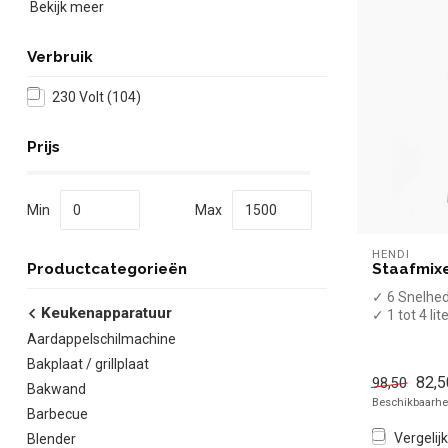
Bekijk meer
Verbruik
230 Volt
(104)
Prijs
Min
Max
HENDI
Staafmixe
Productcategorieën
✓ 6 Snelhe
Keukenapparatuur
✓ 1 tot 4 lit
✓ Max 13.5
Aardappelschilmachine
✓ 250 Watt
Bakplaat / grillplaat
82,5
98,50
Bakwand
Beschikbaarhei
Barbecue
Vergelijk
Blender