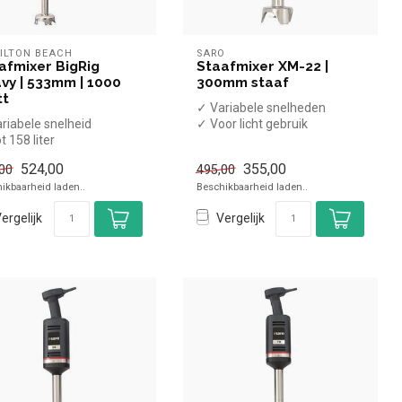
ILTON BEACH
SARO
afmixer BigRig
Staafmixer XM-22 |
vy | 533mm | 1000
300mm staaf
tt
✓ Variabele snelheden
riabele snelheid
✓ Voor licht gebruik
t 158 liter
✓ Mixstaaf 30cm
,3cm mixstaaf
✓ Max 15.000 rpm
524,00
355,00
00
495,00
00 Watt / 230 Volt
...
ikbaarheid laden..
Beschikbaarheid laden..
ergelijk
Vergelijk