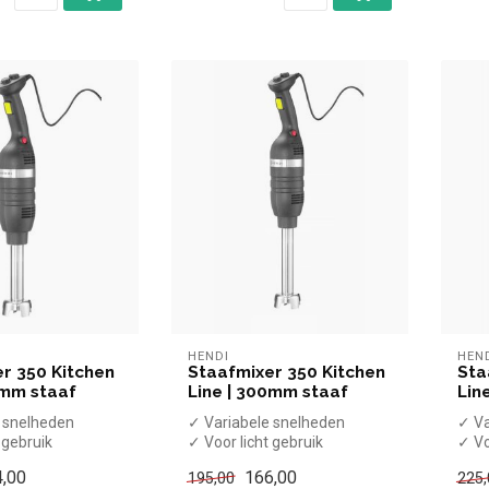
HENDI
HEN
r 350 Kitchen
Staafmixer 350 Kitchen
Sta
0mm staaf
Line | 300mm staaf
Lin
 snelheden
✓ Variabele snelheden
✓ Va
 gebruik
✓ Voor licht gebruik
✓ Vo
 25cm
✓ Mixstaaf 30cm
✓ M
,00
166,00
195,00
225,
00 rpm
✓ Max 16.000 rpm
✓ M