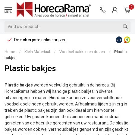
0
MENU
De
scherpste
online prijzen
Op reke
9.1
Home
/
Klein Materiaal
/
Voedsel bakken en dozen
/
Plastic
bakjes
Plastic bakjes
Plastic bakjes
worden veelvuldig gebruikt in de horeca. Bij
HorecaRama hebben wij handige plastic bakjes in diverse
uitvoeringen en maten. Hierdoor kunnen ze voor verschillende
voedsel doeleinden gebruikt worden. Afhaalmaaltijden zijn erg in
trek en de plastic bakjes zijn dan ook ideaal om hiervoor te
gebruiken. Uw gasten kunnen thuis binnen een handomdraai
genieten van de heerlijke gerechten van uw restaurant. De plastic
bakjes worden ook wel vershoudbakjes genoemd en zijn geschikt