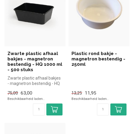
Zwarte plastic afhaal
Plastic rond bakje -
bakjes - magnetron
magnetron bestendig -
bestendig - HQ 1000 ml
250ml
- 500 stuks
Zwarte plastic afhaal bakjes
- magnetron bestendig - HQ
1000 ml
63,00
11,95
75,00
13,25
500 Stuks
Beschikbaarheid laden..
Beschikbaarheid laden..