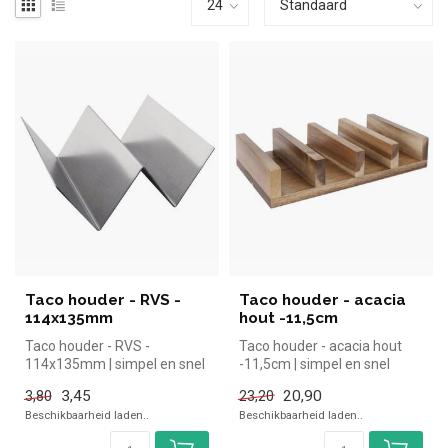
Taco houder - RVS -
Taco houder - acacia
114x135mm
hout -11,5cm
Taco houder - RVS -
Taco houder - acacia hout
114x135mm | simpel en snel
-11,5cm | simpel en snel
kopen voor in de horeca.
kopen voor in de horeca.
3,45
20,90
3,80
23,20
Overzich...
Over...
Beschikbaarheid laden..
Beschikbaarheid laden..