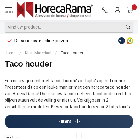
0
MENU
De
scherpste
online prijzen
Op reke
9.1
Home
/
Klein Materiaal
/
Taco houder
Taco houder
Een nieuw gerecht met taco's, burrito's of fajita's op het menu?
Presenteer dit op een leuke manier met een horeca
taco houder
van HorecaRama! Doordat uw taco's met een tacohouder rechtop
blijven staan valt de vulling er niet uit. Verkrijgbaar in 2
verschillende modellen. Kies voor taco houders voor 2 tot 5 taco's.
Filters