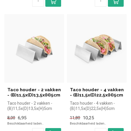
Taco houder - 2 vakken
Taco houder - 4 vakken
- (B)11,5x(D)13,5x(H)5cm
- (B)11,5x(D)22,5x(H)5cm
Taco houder - 2 vakken -
Taco houder - 4 vakken -
(B)11,5x(D)13,5x(H)5cm
(B)11,5x(D)22,5x(H)5cm
|Hendi simpel en snel kopen
|Hendi simpel en snel kopen
6,95
10,25
8,00
11,80
voor...
voor...
Beschikbaarheid laden..
Beschikbaarheid laden..