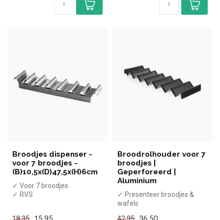
Broodjes dispenser -
Broodrolhouder voor 7
voor 7 broodjes -
broodjes |
(B)10,5x(D)47,5x(H)6cm
Geperforeerd |
Aluminium
✓ Voor 7 broodjes
✓ RVS
✓ Presenteer broodjes &
wafels
✓ Lichtgewicht
15,95
36,50
18,35
42,95