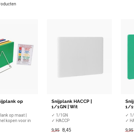
roducten
ijplank op
Snijplank HACCP |
Sni
1/1GN | Wit
1/1
plank op maat |
✓ 1/1GN
✓ 1
nel kopen voor in
✓ HACCP
✓ H
verzichteli...
✓ Wit
✓ G
8,45
9,95
9,95
x Niet
x Ni