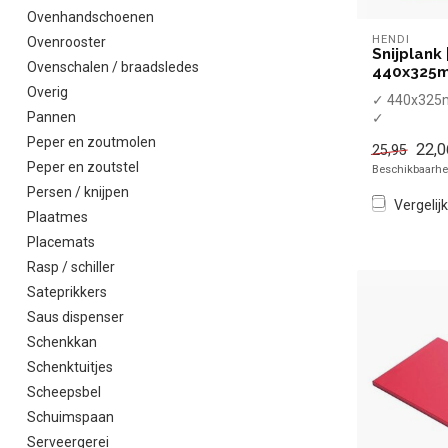
Ovenhandschoenen
HENDI
Ovenrooster
Snijplank 
Ovenschalen / braadsledes
440x325m
Overig
✓ 440x32
Pannen
✓
Vaatwasmac
Peper en zoutmolen
22,0
25,95
✓ Antislipv
Peper en zoutstel
Beschikbaarhei
Persen / knijpen
Vergelijk
Plaatmes
Placemats
Rasp / schiller
Sateprikkers
Saus dispenser
Schenkkan
Schenktuitjes
Scheepsbel
Schuimspaan
Serveergerei