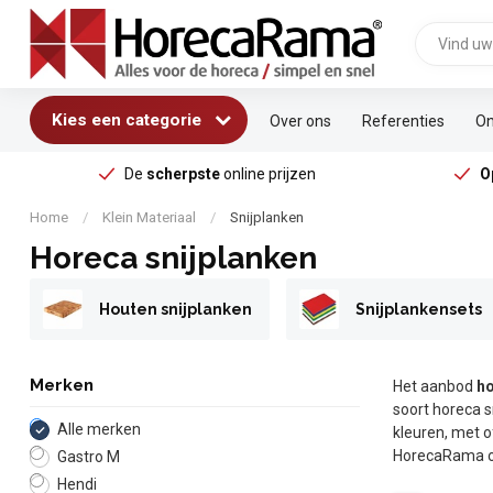
Kies een categorie
Over ons
Referenties
On
De
scherpste
online prijzen
O
Home
/
Klein Materiaal
/
Snijplanken
Horeca snijplanken
Houten snijplanken
Snijplankensets
Merken
Het aanbod
ho
soort horeca s
Alle merken
kleuren, met o
HorecaRama o
Gastro M
Hendi