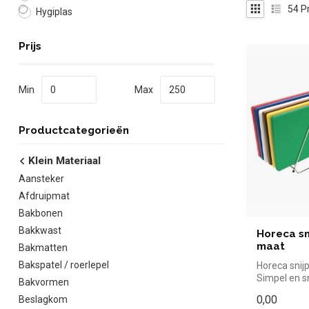
54
P
Hygiplas
Prijs
Min
Max
Productcategorieën
Klein Materiaal
Aansteker
Afdruipmat
Bakbonen
Bakkwast
Horeca sn
maat
Bakmatten
Bakspatel / roerlepel
Horeca snij
Simpel en s
Bakvormen
de horeca. O
0,00
Beslagkom