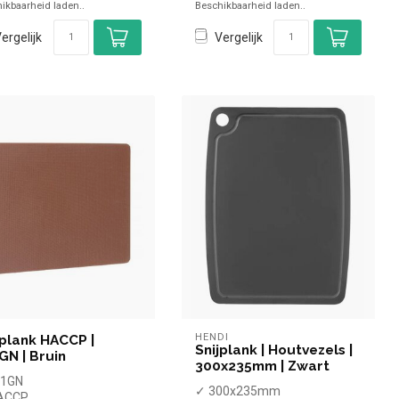
ikbaarheid laden..
Beschikbaarheid laden..
twasmachinebestendig
vaatwasmachinebestendig
ergelijk
Vergelijk
HENDI
jplank HACCP |
Snijplank | Houtvezels |
GN | Bruin
300x235mm | Zwart
/1GN
✓ 300x235mm
ACCP