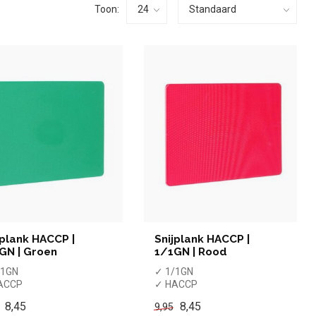
Toon:
jplank HACCP |
Snijplank HACCP |
GN | Groen
1/1GN | Rood
/1GN
✓ 1/1GN
ACCP
✓ HACCP
roen
✓ Rood
8,45
8,45
9,95
et
x Niet