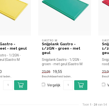
GASTRO M
GAS
 Gastro -
Snijplank Gastro -
Sni
eel - met geul
1/2GN - groen - met
1/2
geul
geu
stro - 1/2GN -
eul |Gastro M
Snijplank Gastro - 1/2GN -
Snij
el kopen voor i...
groen - met geul |Gastro M
rood
simpel en snel kopen voor ...
simp
0
19,55
23,05
23,0
d laden..
Beschikbaarheid laden..
Besch
Vergelijk
V
Toon
1
-
24
van 54