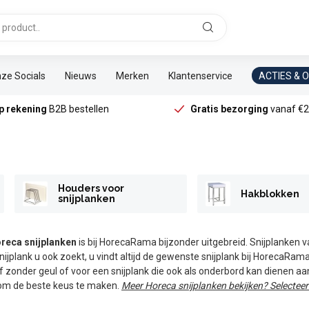
ze Socials
Nieuws
Merken
Klantenservice
ACTIES & 
p rekening
B2B bestellen
Gratis bezorging
vanaf €2
Houders voor
Hakblokken
snijplanken
reca snijplanken
is bij HorecaRama bijzonder uitgebreid. Snijplanken v
nijplank u ook zoekt, u vindt altijd de gewenste snijplank bij HorecaRama
f zonder geul of voor een snijplank die ook als onderbord kan dienen aan
m de beste keus te maken.
Meer Horeca snijplanken bekijken? Selectee