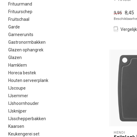
Frituurmand
✓ Geel
x Niet
Frituurschep
8,45
9,95
vaatwasmac
Beschikbaarhei
Fruitschaal
Garde
Vergelijk
Garneerunits
Gastronormbakken
Glazen ophangrek
Glazen
Hamklem
Horeca bestek
Houten serveerplank
IJscoupe
IJsemmer
IJshoornhouder
IJsknijper
IJsschepperbakken
Kaarsen
HENDI
Keukengerei set
Snijplank 