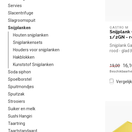
Servies
Slacentrifuge
Slagroomspuit
Snijplanken
GASTRO M
Snijplank
Houten snijplanken
1/2GN - r
Snijplankensets
Snijplank Ga
Houders voor snijplanken
rood - glad 
en snel kope
Hakblokken
Kunststof Snijplanken
16,1
19,00
Beschikbaarhei
Soda siphon
Spoelborstel
Vergelijk
Spuitmondjes
Spuitzak
Strooiers
Suiker en melk
Sushi Hangiri
Taartring
Taartstandaard