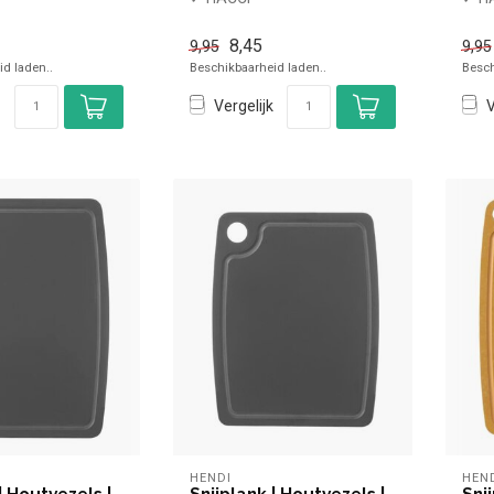
✓ Blauw
✓ Br
x Niet
x Ni
8,45
9,95
9,95
hinebestendig
vaatwasmachinebestendig
vaa
d laden..
Beschikbaarheid laden..
Besch
Vergelijk
V
HENDI
HEN
| Houtvezels |
Snijplank | Houtvezels |
Sni