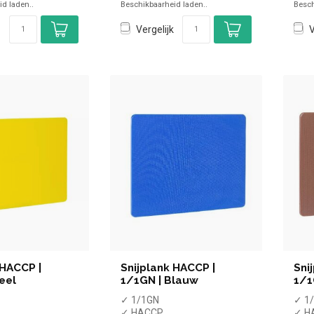
d laden..
Beschikbaarheid laden..
Besch
vaatwasmachinebestendig
vaa
Vergelijk
V
 HACCP |
Snijplank HACCP |
Sni
eel
1/1GN | Blauw
1/1
✓ 1/1GN
✓ 1
✓ HACCP
✓ H