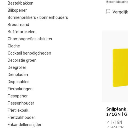
Beschikbaarhei
Bestekbakken
Blikopener
Vergelijk
Bonnenprikkers / bonnenhouders
Broodmand
Buffetartikelen
Champagnefles afsluiter
Cloche
Cocktail benodigdheden
Decoratie groen
Deegroller
Dienbladen
Disposables
Eierbakringen
Flesopener
Flessenhouder
Snijplank
Friet lekbak
1/1GN | G
Frietzakhouder
✓ 1/1GN
Frikandellensnijder
✓ HACCP