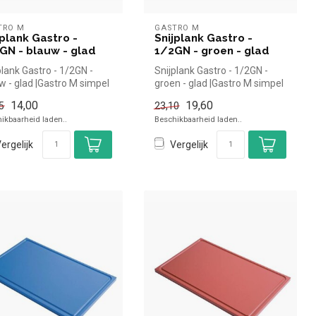
TRO M
GASTRO M
jplank Gastro -
Snijplank Gastro -
GN - blauw - glad
1/2GN - groen - glad
plank Gastro - 1/2GN -
Snijplank Gastro - 1/2GN -
w - glad |Gastro M simpel
groen - glad |Gastro M simpel
nel kopen voor in d...
en snel kopen voor in d...
14,00
19,60
5
23,10
ikbaarheid laden..
Beschikbaarheid laden..
ergelijk
Vergelijk