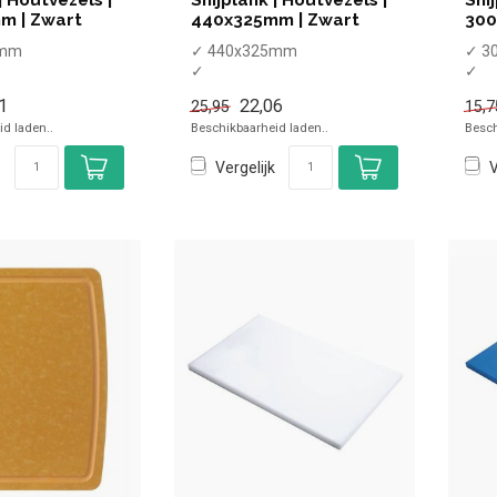
m | Zwart
440x325mm | Zwart
300
5mm
✓ 440x325mm
✓ 3
✓
✓
hinebestendig
Vaatwasmachinebestendig
Vaa
1
22,06
25,95
15,7
oeten
✓ Antislipvoeten
✓ An
d laden..
Beschikbaarheid laden..
Besch
Vergelijk
V