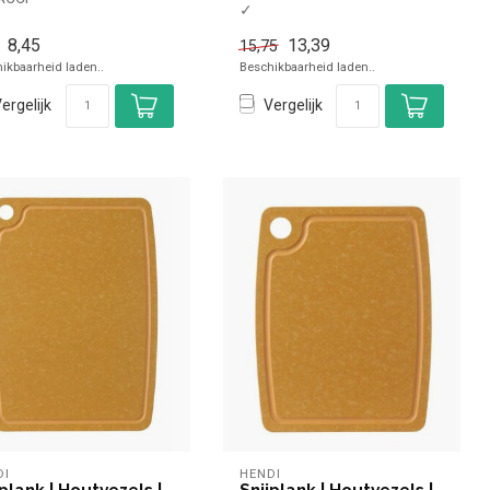
✓
uin
Vaatwasmachinebestendig
et
8,45
13,39
15,75
✓ Antislipvoeten
twasmachinebestendig
ikbaarheid laden..
Beschikbaarheid laden..
ergelijk
Vergelijk
DI
HENDI
jplank | Houtvezels |
Snijplank | Houtvezels |