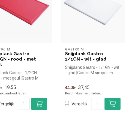
TRO M
GASTRO M
jplank Gastro -
Snijplank Gastro -
GN - rood - met
1/1GN - wit - glad
l
Snijplank Gastro - 1/1GN - wit
plank Gastro - 1/2GN -
- glad |Gastro M simpel en
 - met geul |Gastro M
snel kopen voor in de ...
el en snel kopen voor i...
19,55
37,45
5
44,05
ikbaarheid laden..
Beschikbaarheid laden..
ergelijk
Vergelijk