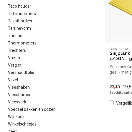
Taco houder
Tafelnummers
Tekstbordjes
Terrinevorm
Theepot
Thermometers
GASTRO M
Trechters
Snijplank
Vazen
1/2GN - g
Vergiet
Snijplank Ga
geel - met g
Vershoudfolie
simpel en sn
Vijzel
19,6
23,10
Vleeshaken
Beschikbaarhei
Vleeshamer
Vleesvork
Vergelijk
Voedsel bakken en dozen
Wijnkoeler
Winkelschepjes
Zeef