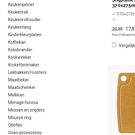
Keukenpincet
370x275m
Keukenrek
✓ 370x27
✓
Keukenrolhouder
Vaatwasmac
Keukentang
17,8
20,95
✓ Antislipv
Kinderkleurplaten
Beschikbaarhei
Koffiekan
Vergelijk
Koksbrander
Kookwekker
Krokettenmaker
Lekbakken/roosters
Maatbeker
Maatschenker
Melkkan
Menage horeca
Messen en snijders
Mousse ring
Oliefles
Oven accessoires