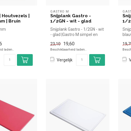
GASTRO M
GAS
| Houtvezels |
Snijplank Gastro -
Sni
m | Bruin
1/2GN - wit - glad
1/2
5mm
Snijplank Gastro - 1/2GN - wit
Snij
- glad |Gastro M simpel en
blau
hinebestendig
snel kopen voor in de ...
en s
6
19,60
23,10
19,7
oeten
d laden..
Beschikbaarheid laden..
Besch
Vergelijk
V