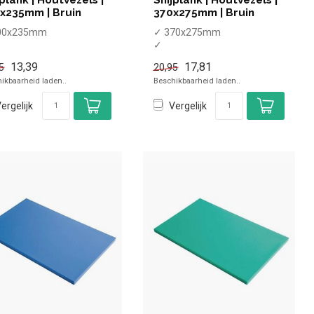
x235mm | Bruin
370x275mm | Bruin
00x235mm
✓ 370x275mm
✓
twasmachinebestendig
Vaatwasmachinebestendig
13,39
17,81
5
20,95
tislipvoeten
✓ Antislipvoeten
ikbaarheid laden..
Beschikbaarheid laden..
ergelijk
Vergelijk