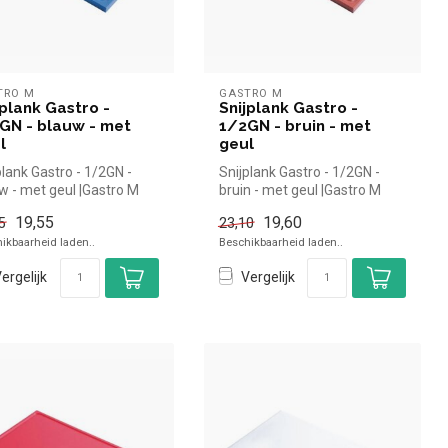
TRO M
GASTRO M
jplank Gastro -
Snijplank Gastro -
GN - blauw - met
1/2GN - bruin - met
l
geul
plank Gastro - 1/2GN -
Snijplank Gastro - 1/2GN -
w - met geul |Gastro M
bruin - met geul |Gastro M
el en snel kopen voor ...
simpel en snel kopen voor ...
19,55
19,60
5
23,10
ikbaarheid laden..
Beschikbaarheid laden..
ergelijk
Vergelijk