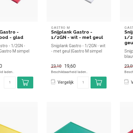
GASTRO M
GAS
 Gastro -
Snijplank Gastro -
Sni
ood - glad
1/2GN - wit - met geul
1/2
geu
stro - 1/2GN -
Snijplank Gastro - 1/2GN - wit
|Gastro M simpel
- met geul |Gastro M simpel
Snij
n voor in de...
en snel kopen voor in...
blau
simp
0
19,60
23,10
23,0
d laden..
Beschikbaarheid laden..
Besch
Vergelijk
V