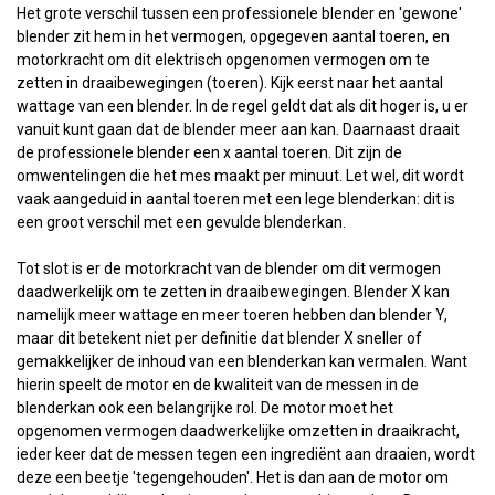
Het grote verschil tussen een professionele blender en 'gewone'
blender zit hem in het vermogen, opgegeven aantal toeren, en
motorkracht om dit elektrisch opgenomen vermogen om te
zetten in draaibewegingen (toeren). Kijk eerst naar het aantal
wattage van een blender. In de regel geldt dat als dit hoger is, u er
vanuit kunt gaan dat de blender meer aan kan. Daarnaast draait
de professionele blender een x aantal toeren. Dit zijn de
omwentelingen die het mes maakt per minuut. Let wel, dit wordt
vaak aangeduid in aantal toeren met een lege blenderkan: dit is
een groot verschil met een gevulde blenderkan.
Tot slot is er de motorkracht van de blender om dit vermogen
daadwerkelijk om te zetten in draaibewegingen. Blender X kan
namelijk meer wattage en meer toeren hebben dan blender Y,
maar dit betekent niet per definitie dat blender X sneller of
gemakkelijker de inhoud van een blenderkan kan vermalen. Want
hierin speelt de motor en de kwaliteit van de messen in de
blenderkan ook een belangrijke rol. De motor moet het
opgenomen vermogen daadwerkelijke omzetten in draaikracht,
ieder keer dat de messen tegen een ingrediënt aan draaien, wordt
deze een beetje 'tegengehouden'. Het is dan aan de motor om