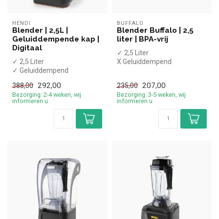
HENDI
BUFFALO
Blender | 2,5L |
Blender Buffalo | 2,5
Geluiddempende kap |
liter | BPA-vrij
Digitaal
✓ 2,5 Liter
✓ 2,5 Liter
X Geluiddempend
✓ Geluiddempend
✓ BPA-vrij plastic
✓ Polycarbonaat
✓ Handmatige bediening
292,00
207,00
388,00
235,00
✓ Digitaal display
✓ Puls...
Bezorging: 2-4 weken, wij
Bezorging: 3-5 weken, wij
✓ Pulse funct...
informeren u
informeren u