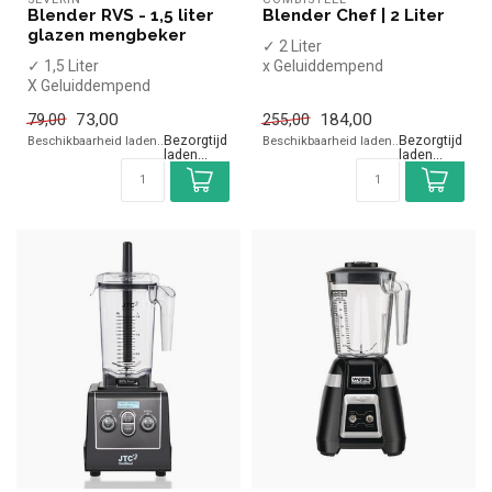
Blender RVS - 1,5 liter
Blender Chef | 2 Liter
glazen mengbeker
✓ 2 Liter
✓ 1,5 Liter
x Geluiddempend
X Geluiddempend
✓ Polycarbonaat
✓ Glas
✓ Handmatige bediening
73,00
184,00
79,00
255,00
✓ Handmatige bediening
✓ Pulse fun...
Beschikbaarheid laden..
Beschikbaarheid laden..
✓ Pulse functie