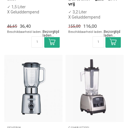
vrij
✓ 1,5 Liter
X Geluiddempend
✓ 3,2 Liter
✓ Kunststof
X Geluiddempend
✓ Handmatige bediening
✓ BPA-vrij kunststof
36,40
116,00
46,65
155,00
✓ Pulse funct...
✓ Handmatige bediening
Beschikbaarheid laden..
Beschikbaarheid laden..
✓ Pu...
SEVERIN
COMBISTEEL