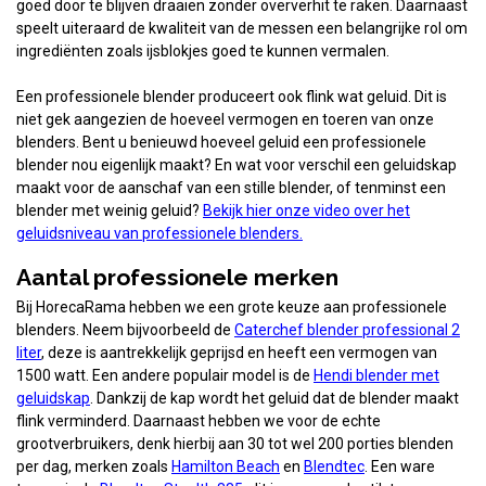
goed door te blijven draaien zonder oververhit te raken. Daarnaast
speelt uiteraard de kwaliteit van de messen een belangrijke rol om
ingrediënten zoals ijsblokjes goed te kunnen vermalen.
Een professionele blender produceert ook flink wat geluid. Dit is
niet gek aangezien de hoeveel vermogen en toeren van onze
blenders. Bent u benieuwd hoeveel geluid een professionele
blender nou eigenlijk maakt? En wat voor verschil een geluidskap
maakt voor de aanschaf van een stille blender, of tenminst een
blender met weinig geluid?
Bekijk hier onze video over het
geluidsniveau van professionele blenders.
Aantal professionele merken
Bij HorecaRama hebben we een grote keuze aan professionele
blenders. Neem bijvoorbeeld de
Caterchef blender professional 2
liter
, deze is aantrekkelijk geprijsd en heeft een vermogen van
1500 watt. Een andere populair model is de
Hendi blender met
geluidskap
. Dankzij de kap wordt het geluid dat de blender maakt
flink verminderd. Daarnaast hebben we voor de echte
grootverbruikers, denk hierbij aan 30 tot wel 200 porties blenden
per dag, merken zoals
Hamilton Beach
en
Blendtec
. Een ware