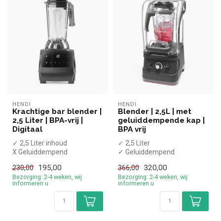
HENDI
HENDI
Krachtige bar blender |
Blender | 2,5L | met
2,5 Liter | BPA-vrij |
geluiddempende kap |
Digitaal
BPA vrij
✓ 2,5 Liter inhoud
✓ 2,5 Liter
X Geluiddempend
✓ Geluiddempend
✓ BPA-vrij plastic
✓ BPA-vrij plastic
195,00
320,00
230,00
366,00
✓ Digitale bediening
✓ Handmatige bediening
Bezorging: 2-4 weken, wij
Bezorging: 2-4 weken, wij
✓...
✓ Puls...
informeren u
informeren u