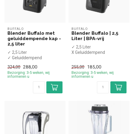
BUFFALO
BUFFALO
Blender Buffalo met
Blender Buffalo | 2,5
geluiddempende kap -
Liter | BPA-vrij
2,5 liter
✓ 2,5 Liter
✓ 2,5 Liter
X Geluiddempend
✓ Geluiddempend
✓ BPA-vrij plastic
✓ BPA-vrij plastic
✓ Digitale display
288,00
185,00
324,00
255,00
✓ Handmatige bediening
✓ Pulse fu...
Bezorging: 3-5 weken, wij
Bezorging: 3-5 weken, wij
✓ Puls...
informeren u
informeren u