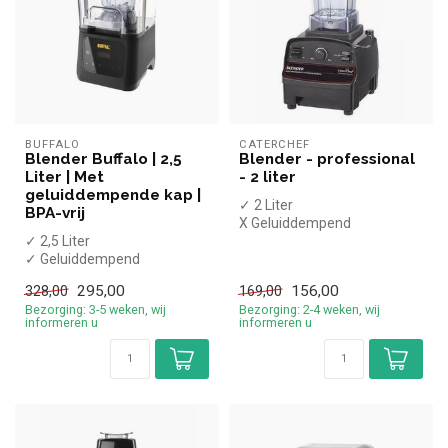
BUFFALO
CATERCHEF
Blender Buffalo | 2,5
Blender - professional
Liter | Met
- 2 liter
geluiddempende kap |
✓ 2 Liter
BPA-vrij
X Geluiddempend
✓ 2,5 Liter
✓ Polycarbonaat
✓ Geluiddempend
✓ Handmatige bediening
✓ BPA-vrij plastic
✓ Pulse fun...
295,00
156,00
328,00
169,00
✓ Digitale bediening
Bezorging: 3-5 weken, wij
Bezorging: 2-4 weken, wij
✓ Pulse ...
informeren u
informeren u