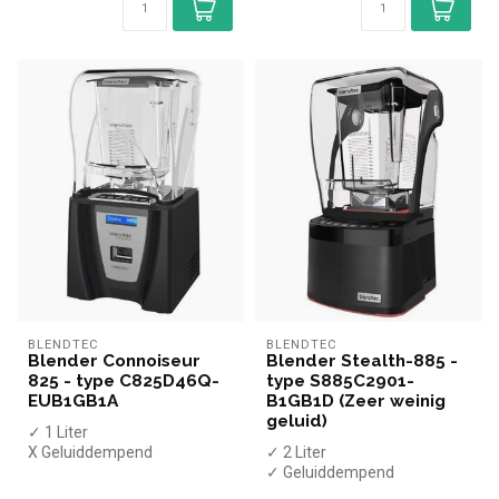
BLENDTEC
BLENDTEC
Blender Connoiseur
Blender Stealth-885 -
825 - type C825D46Q-
type S885C2901-
EUB1GB1A
B1GB1D (Zeer weinig
geluid)
✓ 1 Liter
X Geluiddempend
✓ 2 Liter
✓ LCD display
✓ Geluiddempend
✓ Pulse functie
✓ BPA-vrij plastic