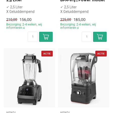
2,5 Liter
BPA-vrij | Power model
✓ 2,5 Liter
✓ 2,5 Liter
X Geluiddempend
X Geluiddempend
✓ Polycarbonaat
✓ BPA-vrij plastic
156,00
185,00
210,00
225,00
✓ Handmatige bediening
✓ Handmatige bediening
Bezorging: 2-4 weken, wij
Bezorging: 2-4 weken, wij
✓ Pulse f...
✓ Puls...
informeren u
informeren u
ACTIE
ACTIE
HENDI
HENDI