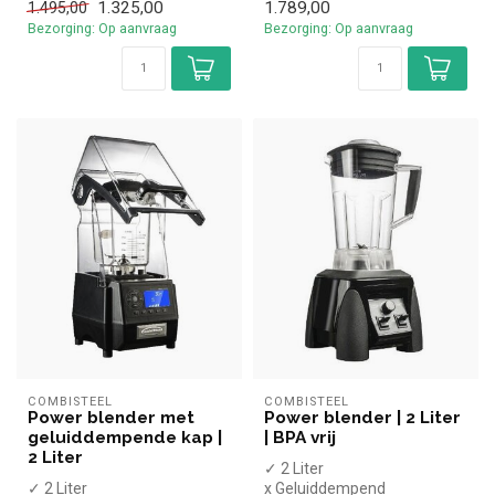
1.325,00
1.789,00
1.495,00
✓ OLED display
Bezorging: Op aanvraag
Bezorging: Op aanvraag
✓ USB functie
COMBISTEEL
COMBISTEEL
Power blender met
Power blender | 2 Liter
geluiddempende kap |
| BPA vrij
2 Liter
✓ 2 Liter
✓ 2 Liter
x Geluiddempend