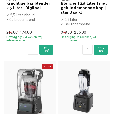
Krachtige bar blender |
Blender | 2,5 Liter | met
2,5 Liter | Digitaal
geluiddempende kap |
standaard
✓ 2,5 Liter inhoud
X Geluiddempend
✓ 2,5 Liter
✓ Polycarbonaat
✓ Geluiddempend
✓ Digitale bediening
✓ Polycarbonaat
174,00
255,00
215,00
348,00
✓ Pu...
✓ Handmatige bediening
Bezorging: 2-4 weken, wij
Bezorging: 2-4 weken, wij
✓ Pulse f...
informeren u
informeren u
ACTIE