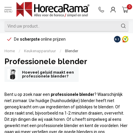
0
MENU
De
scherpste
online prijzen
Op reke
9.1
Home
/
Keukenapparatuur
/
Blender
Professionele blender
Hoeveel geluid maakt een
professionele blender?
Bent u op zoek naar een
professionele blender
? Waarschijnlijk
niet zomaar. Uw huidige (huishoudelijke) blender heeft niet
genoeg kracht om uw ingrediënten of ijsblokjes te blenden. Of
deze raakt snel, bijvoorbeeld na 1-2 minuten draaien, oververhit.
Dit zijn dingen die wij vaak horen. Of u heeft simpelweg al eens
gewerkt met een professionele blender en kent de voordelen. Hier
gaan wij meer vertellen over de goede blenders in ons