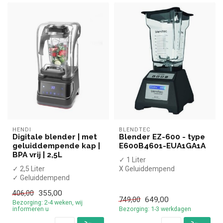
HENDI
BLENDTEC
Digitale blender | met
Blender EZ-600 - type
geluiddempende kap |
E600B4601-EUA1GA1A
BPA vrij | 2,5L
✓ 1 Liter
✓ 2,5 Liter
X Geluiddempend
✓ Geluiddempend
✓ LCD display
✓ BPA-vrij plastic
✓ Pulse functie
355,00
406,00
✓ Digitaal display
649,00
749,00
Bezorging: 2-4 weken, wij
✓ Pulse fu...
informeren u
Bezorging: 1-3 werkdagen