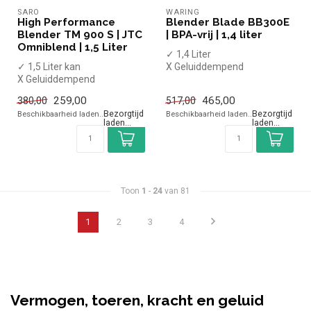
SARO
WARING
High Performance
Blender Blade BB300E
Blender TM 900 S | JTC
| BPA-vrij | 1,4 liter
Omniblend | 1,5 Liter
✓ 1,4 Liter
✓ 1,5 Liter kan
X Geluiddempend
X Geluiddempend
✓ BPA-vrij copolyester
✓ Polypropyleen (kunststof)
✓ Handmatige bediening
259,00
465,00
380,00
517,00
✓ Handmatige bedi...
✓ ...
Beschikbaarheid laden..
Beschikbaarheid laden..
Toon
1
-
24
van 81
1
2
3
4
Vermogen, toeren, kracht en geluid