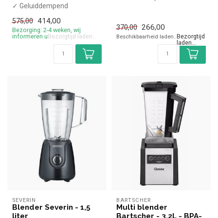
✓ Geluiddempend
✓ BPA-vrij plastic
✓ LCD display
✓ Handmatige bediening
414,00
266,00
575,00
370,00
✓ Pulse functie
✓ Pulse ...
Bezorging: 2-4 weken, wij
Bezorging: 2-4 weken, wij
informeren u
informeren u
SEVERIN
BARTSCHER
Blender Severin - 1,5
Multi blender
liter
Bartscher - 3,2L - BPA-