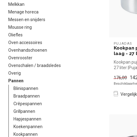
Melkkan
Menage horeca
Messen en snijders
Mousse ring
Oliefles
Oven accessoires
PUJADAS
Kookpan p
Ovenhandschoenen
laag - 27 
Ovenrooster
Kookpan puja
Ovenschalen / braadsledes
27 liter |Pu
Overig
snel kopen vo
142
176,00
Pannen
Beschikbaarhei
Blinispannen
Vergelijk
Braadpannen
Crêpespannen
Grillpannen
Hapjespannen
Koekenpannen
Kookpannen