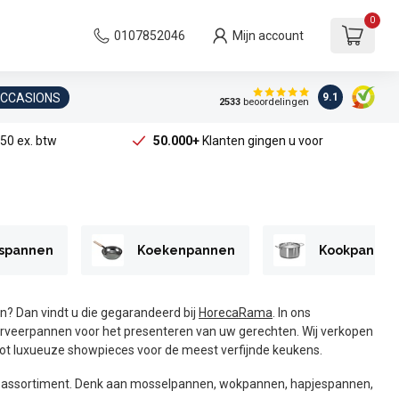
0
0107852046
Mijn account
OCCASIONS
9.1
2533
beoordelingen
50 ex. btw
50.000+
Klanten gingen u voor
spannen
Koekenpannen
Kookpannen
n? Dan vindt u die gegarandeerd bij
HorecaRama
. In ons
rveerpannen voor het presenteren van uw gerechten. Wij verkopen
 tot luxueuze showpieces voor de meest verfijnde keukens.
id assortiment. Denk aan mosselpannen, wokpannen, hapjespannen,