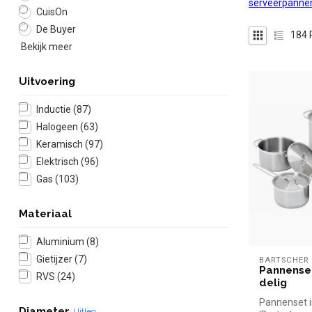
serveerpanne
CuisOn
De Buyer
184
Bekijk meer
Uitvoering
Inductie
(87)
Halogeen
(63)
Keramisch
(97)
Elektrisch
(96)
Gas
(103)
Materiaal
Aluminium
(8)
Gietijzer
(7)
BARTSCHER
Pannenset
RVS
(24)
delig
Pannenset in
Diameter
Uitleg