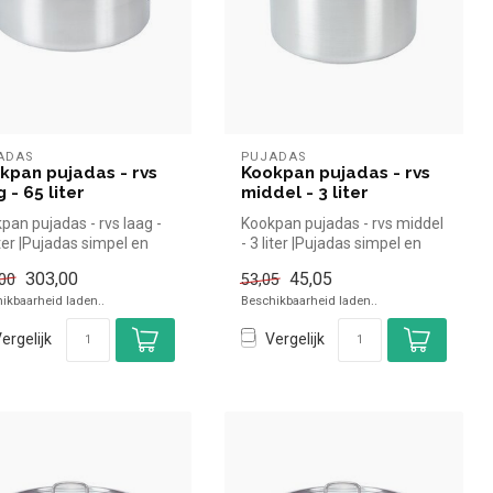
ADAS
PUJADAS
kpan pujadas - rvs
Kookpan pujadas - rvs
 - 65 liter
middel - 3 liter
pan pujadas - rvs laag -
Kookpan pujadas - rvs middel
iter |Pujadas simpel en
- 3 liter |Pujadas simpel en
 kopen voor in de h...
snel kopen voor in de ...
303,00
45,05
00
53,05
ikbaarheid laden..
Beschikbaarheid laden..
ergelijk
Vergelijk