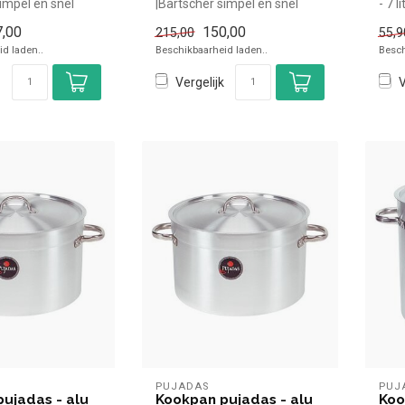
impel en snel
|Bartscher simpel en snel
- 7 
n de horeca. ...
kopen voor in de horeca. ...
snel 
,00
150,00
215,00
55,9
d laden..
Beschikbaarheid laden..
Besch
Vergelijk
V
PUJADAS
PUJ
ujadas - alu
Kookpan pujadas - alu
Koo