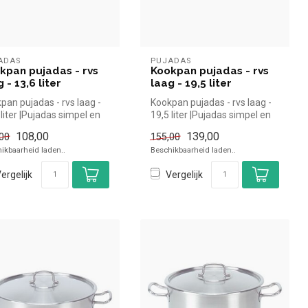
ADAS
PUJADAS
kpan pujadas - rvs
Kookpan pujadas - rvs
 - 13,6 liter
laag - 19,5 liter
pan pujadas - rvs laag -
Kookpan pujadas - rvs laag -
 liter |Pujadas simpel en
19,5 liter |Pujadas simpel en
 kopen voor in de...
snel kopen voor in de...
108,00
139,00
00
155,00
ikbaarheid laden..
Beschikbaarheid laden..
ergelijk
Vergelijk