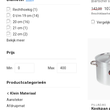
|Bartscher s
kopen voor i
107
142,00
Rechthoekig
(1)
Beschikbaarhei
0 t/m 19 cm
(14)
20 cm
(16)
Vergelijk
21 cm
(1)
22 cm
(2)
Bekijk meer
Prijs
Min
Max
Productcategorieën
Klein Materiaal
Aansteker
PUJADAS
Afdruipmat
Kookpan p