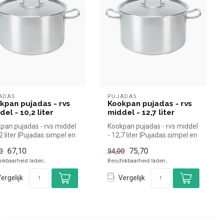
ADAS
PUJADAS
kpan pujadas - rvs
Kookpan pujadas - rvs
del - 10,2 liter
middel - 12,7 liter
pan pujadas - rvs middel
Kookpan pujadas - rvs middel
,2 liter |Pujadas simpel en
- 12,7 liter |Pujadas simpel en
kopen voor in ...
snel kopen voor in ...
67,10
75,70
0
94,00
ikbaarheid laden..
Beschikbaarheid laden..
ergelijk
Vergelijk