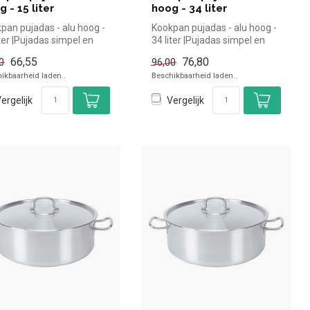
 - 15 liter
hoog - 34 liter
pan pujadas - alu hoog -
Kookpan pujadas - alu hoog -
iter |Pujadas simpel en
34 liter |Pujadas simpel en
 kopen voor in de h...
snel kopen voor in de h...
66,55
76,80
0
96,00
ikbaarheid laden..
Beschikbaarheid laden..
ergelijk
Vergelijk