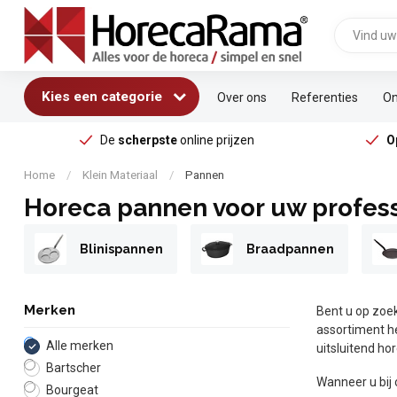
Kies een categorie
Over ons
Referenties
On
De
scherpste
online prijzen
O
Home
/
Klein Materiaal
/
Pannen
Horeca pannen voor uw profes
Blinispannen
Braadpannen
Merken
Bent u op zoek
assortiment h
Alle merken
uitsluitend ho
Bartscher
Wanneer u bij
Bourgeat