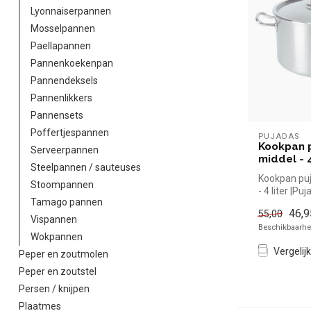
Lyonnaiserpannen
Mosselpannen
Paellapannen
Pannenkoekenpan
Pannendeksels
Pannenlikkers
Pannensets
Poffertjespannen
PUJADAS
Kookpan p
Serveerpannen
middel - 4
Steelpannen / sauteuses
Kookpan puj
Stoompannen
- 4 liter |P
Tamago pannen
snel kopen vo
46,9
55,00
Vispannen
Beschikbaarhei
Wokpannen
Vergelijk
Peper en zoutmolen
Peper en zoutstel
Persen / knijpen
Plaatmes