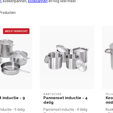
n
, koekenpannen,
kookpannen
en nog veel meer.
Producten
MEEST VERKOCHT
BARTSCHER
PUJ
 inductie - 9
Pannenset inductie - 4
Koo
delig
midd
ductie - 9 delig
Pannenset inductie - 4 delig
Kook