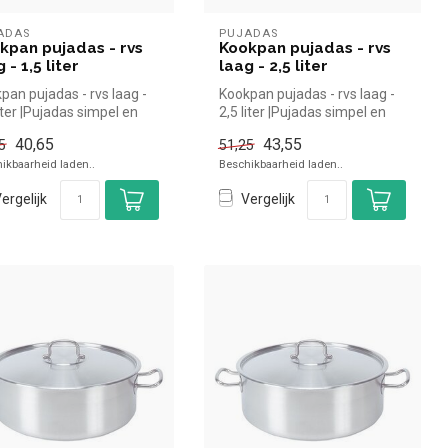
ADAS
PUJADAS
kpan pujadas - rvs
Kookpan pujadas - rvs
 - 1,5 liter
laag - 2,5 liter
pan pujadas - rvs laag -
Kookpan pujadas - rvs laag -
liter |Pujadas simpel en
2,5 liter |Pujadas simpel en
kopen voor in de ...
snel kopen voor in de ...
40,65
43,55
5
51,25
ikbaarheid laden..
Beschikbaarheid laden..
ergelijk
Vergelijk