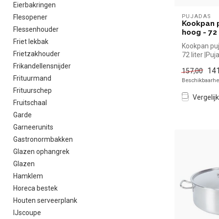
Eierbakringen
Flesopener
PUJADAS
Kookpan p
Flessenhouder
hoog - 72 
Friet lekbak
Kookpan puj
Frietzakhouder
72 liter |Pu
snel kopen vo
Frikandellensnijder
141
157,00
Frituurmand
Beschikbaarhei
Frituurschep
Vergelijk
Fruitschaal
Garde
Garneerunits
Gastronormbakken
Glazen ophangrek
Glazen
Hamklem
Horeca bestek
Houten serveerplank
IJscoupe