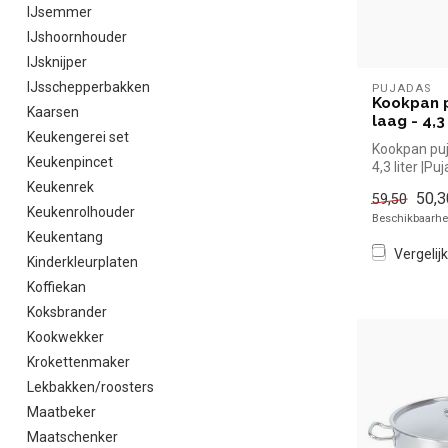
IJsemmer
IJshoornhouder
IJsknijper
IJsschepperbakken
PUJADAS
Kookpan p
Kaarsen
laag - 4,3 
Keukengerei set
Kookpan puja
Keukenpincet
4,3 liter |P
snel kopen vo
Keukenrek
50,3
59,50
Keukenrolhouder
Beschikbaarhei
Keukentang
Vergelijk
Kinderkleurplaten
Koffiekan
Koksbrander
Kookwekker
Krokettenmaker
Lekbakken/roosters
Maatbeker
Maatschenker