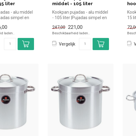
5 liter
middel - 105 liter
hoog
adas - alu middel
Kookpan pujadas - alu middel
Kook
Pujadas simpel en
- 105 liter |Pujadas simpel en
15 l
oor in de...
snel kopen voor in d...
snel
,00
221,00
247,00
72,0
d laden..
Beschikbaarheid laden..
Besch
Vergelijk
V