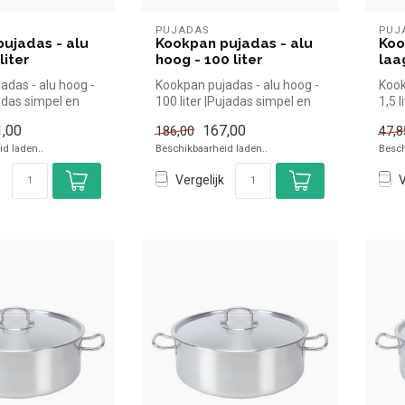
PUJADAS
PUJ
ujadas - alu
Kookpan pujadas - alu
Koo
liter
hoog - 100 liter
laag
adas - alu hoog -
Kookpan pujadas - alu hoog -
Kook
jadas simpel en
100 liter |Pujadas simpel en
1,5 
or in de h...
snel kopen voor in de ...
snel 
,00
167,00
186,00
47,8
d laden..
Beschikbaarheid laden..
Besch
Vergelijk
V