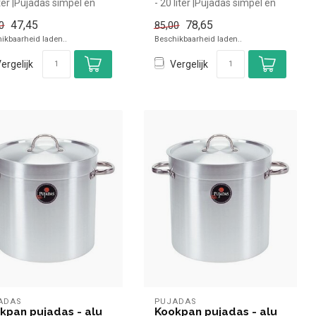
liter |Pujadas simpel en
- 20 liter |Pujadas simpel en
kopen voor in de ...
snel kopen voor in de...
47,45
78,65
0
85,00
ikbaarheid laden..
Beschikbaarheid laden..
ergelijk
Vergelijk
ADAS
PUJADAS
kpan pujadas - alu
Kookpan pujadas - alu