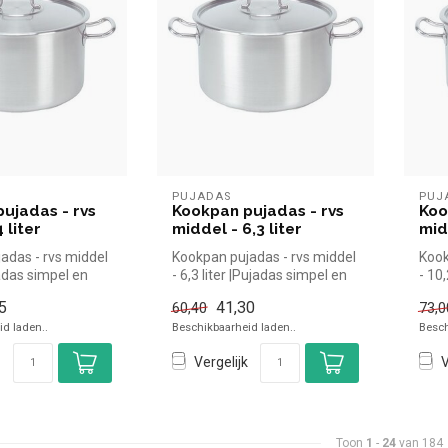
PUJADAS
PUJ
ujadas - rvs
Kookpan pujadas - rvs
Koo
 liter
middel - 6,3 liter
mid
adas - rvs middel
Kookpan pujadas - rvs middel
Kook
ujadas simpel en
- 6,3 liter |Pujadas simpel en
- 10
or in de ...
snel kopen voor in d...
snel 
5
41,30
60,40
73,0
d laden..
Beschikbaarheid laden..
Besch
Vergelijk
V
Toon
1
-
24
van 184