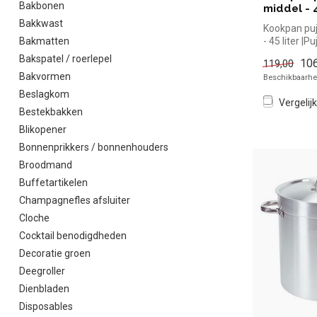
Bakbonen
middel - 4
Bakkwast
Kookpan puj
Bakmatten
- 45 liter |
snel kopen v
Bakspatel / roerlepel
106
119,00
Bakvormen
Beschikbaarhei
Beslagkom
Vergelijk
Bestekbakken
Blikopener
Bonnenprikkers / bonnenhouders
Broodmand
Buffetartikelen
Champagnefles afsluiter
Cloche
Cocktail benodigdheden
Decoratie groen
Deegroller
Dienbladen
Disposables