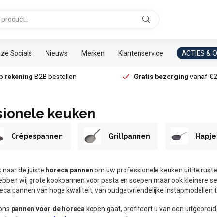
ze Socials
Nieuws
Merken
Klantenservice
ACTIES & 
p rekening
B2B bestellen
Gratis bezorging
vanaf €2
sionele keuken
Crêpespannen
Grillpannen
Hapje
 naar de juiste
horeca pannen
om uw professionele keuken uit te ruste
ebben wij grote kookpannen voor pasta en soepen maar ook kleinere se
reca pannen van hoge kwaliteit, van budgetvriendelijke instapmodellen
 ons
pannen voor de horeca
kopen gaat, profiteert u van een uitgebre