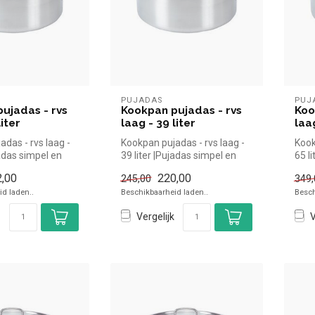
PUJADAS
PUJ
ujadas - rvs
Kookpan pujadas - rvs
Koo
liter
laag - 39 liter
laag
das - rvs laag -
Kookpan pujadas - rvs laag -
Kook
jadas simpel en
39 liter |Pujadas simpel en
65 l
or in de h...
snel kopen voor in de h...
snel
,00
220,00
245,00
349,
d laden..
Beschikbaarheid laden..
Besch
Vergelijk
V