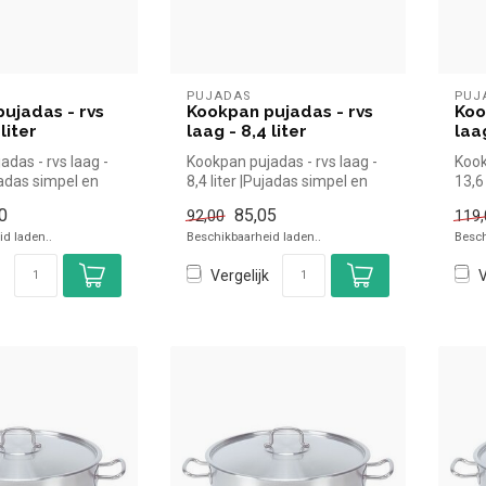
PUJADAS
PUJ
ujadas - rvs
Kookpan pujadas - rvs
Koo
liter
laag - 8,4 liter
laag
das - rvs laag -
Kookpan pujadas - rvs laag -
Kook
ujadas simpel en
8,4 liter |Pujadas simpel en
13,6
or in de ...
snel kopen voor in de ...
snel
0
85,05
92,00
119,
d laden..
Beschikbaarheid laden..
Besch
Vergelijk
V