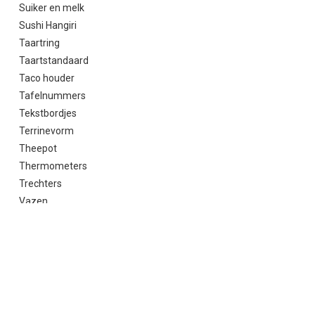
Suiker en melk
Sushi Hangiri
Taartring
Taartstandaard
Taco houder
Tafelnummers
Tekstbordjes
Terrinevorm
Theepot
Thermometers
Trechters
Vazen
Vergiet
Vershoudfolie
Vijzel
Vleeshaken
Vleeshamer
Vleesvork