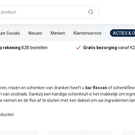
ze Socials
Nieuws
Merken
Klantenservice
ACTIES & 
p rekening
B2B bestellen
Gratis bezorging
vanaf €2
ren, mixen en schenken van dranken heeft u
bar flessen
of schenkfless
en van cocktails. Dankzij een handige schenktuit is het makkelijk om ing
te nemen en de fles af te sluiten met een deksel om uw ingrediënten la
ducten