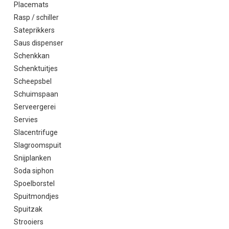
Placemats
Rasp / schiller
Sateprikkers
Saus dispenser
Schenkkan
Schenktuitjes
Scheepsbel
Schuimspaan
Serveergerei
Servies
Slacentrifuge
Slagroomspuit
Snijplanken
Soda siphon
Spoelborstel
Spuitmondjes
Spuitzak
Strooiers