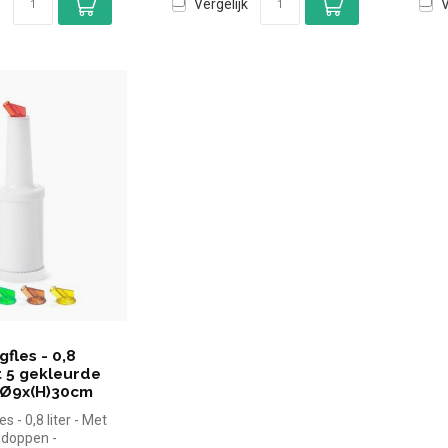
Vergelijk
V
fles - 0,8
et 5 gekleurde
 Ø9x(H)30cm
s - 0,8 liter - Met
 doppen -