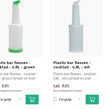
stic bar flessen -
Plastic bar flessen -
ktail - 0,8L - groen
cocktail - 0,8L - wit
ic bar flessen - cocktail -
Plastic bar flessen - cocktail -
 - groen | simpel en snel
0,8L - wit | simpel en snel
 voor in de ...
kopen voor in de ho...
8,85
8,85
9,85
ikbaarheid laden..
Beschikbaarheid laden..
ergelijk
Vergelijk