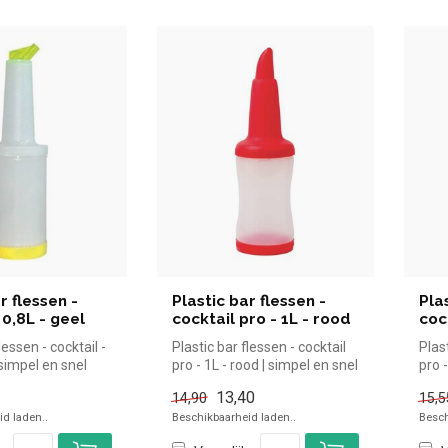
r flessen -
Plastic bar flessen -
Pla
 0,8L - geel
cocktail pro - 1L - rood
coc
lessen - cocktail -
Plastic bar flessen - cocktail
Plast
 simpel en snel
pro - 1L - rood | simpel en snel
pro 
n de h...
kopen voor in de...
snel 
13,40
14,90
15,5
d laden..
Beschikbaarheid laden..
Besch