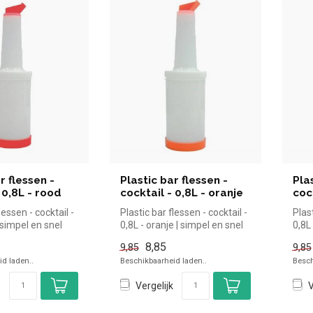
r flessen -
Plastic bar flessen -
Pla
 0,8L - rood
cocktail - 0,8L - oranje
coc
lessen - cocktail -
Plastic bar flessen - cocktail -
Plast
| simpel en snel
0,8L - oranje | simpel en snel
0,8L
n de h...
kopen voor in de...
kopen
8,85
9,85
9,85
d laden..
Beschikbaarheid laden..
Besch
Vergelijk
V