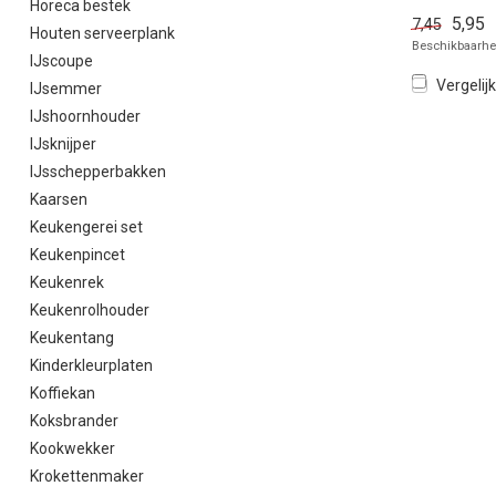
Horeca bestek
Ø9x(H)30cm 
5,95
7,45
Houten serveerplank
Beschikbaarhei
IJscoupe
Vergelijk
IJsemmer
IJshoornhouder
IJsknijper
IJsschepperbakken
Kaarsen
Keukengerei set
Keukenpincet
Keukenrek
Keukenrolhouder
Keukentang
Kinderkleurplaten
Koffiekan
Koksbrander
Kookwekker
Krokettenmaker