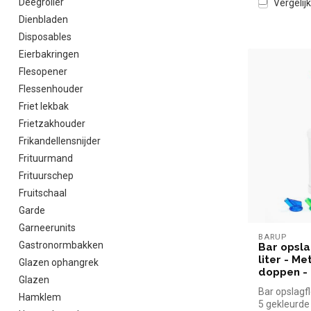
Deegroller
Vergelijk
Dienbladen
Disposables
Eierbakringen
Flesopener
Flessenhouder
Friet lekbak
Frietzakhouder
Frikandellensnijder
Frituurmand
Frituurschep
Fruitschaal
Garde
Garneerunits
BARUP
Gastronormbakken
Bar opslag
liter - M
Glazen ophangrek
doppen -
Glazen
Bar opslagfle
Hamklem
5 gekleurde