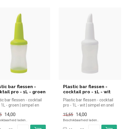
stic bar flessen -
Plastic bar flessen -
ktail pro - 1L - groen
cocktail pro - 1L - wit
ic bar flessen - cocktail
Plastic bar flessen - cocktail
- 1L - groen | simpel en
pro - 1L - wit | simpel en snel
kopen voor in d...
kopen voor in de ...
14,00
14,00
5
15,55
ikbaarheid laden..
Beschikbaarheid laden..