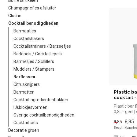
Buffetartikelen
Champagnefles afsluiter
Cloche
Cocktail benodigdheden
Barmaatjes
Cocktailshakers
Cocktailstrainers / Barzeefjes
Barlepels / Cocktaillepels
Barmesjes / Schillers
Muddlers / Stampers
Barflessen
Citrusknijpers
Plastic ba
Barmatten
cocktail -
Cocktail Ingrediëntenbakken
Plastic bar f
IJsblokjesvormen
0,8L - geel |
Overige cocktailbenodigdheden
kopen voor i
8,85
9,85
Cocktail sets
Beschikbaarhei
Decoratie groen