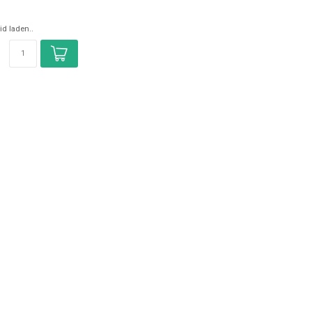
|Hendi simpel e...
d laden..