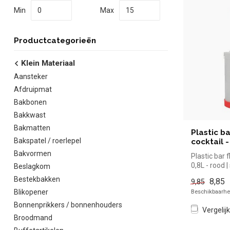
Min
Max
Productcategorieën
Klein Materiaal
Aansteker
Afdruipmat
Bakbonen
Bakkwast
Bakmatten
Plastic ba
Bakspatel / roerlepel
cocktail -
Bakvormen
Plastic bar f
0,8L - rood 
Beslagkom
kopen voor i
Bestekbakken
8,85
9,85
Blikopener
Beschikbaarhei
Bonnenprikkers / bonnenhouders
Vergelijk
Broodmand