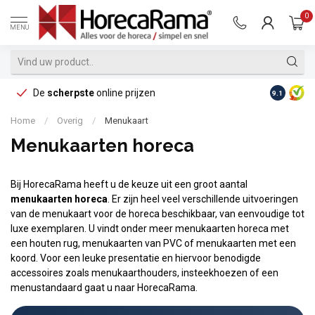
0
MENU
De
scherpste
online prijzen
Op reke
9.1
Home
/
Overig
/
Menukaart
Menukaarten horeca
Bij HorecaRama heeft u de keuze uit een groot aantal
menukaarten horeca
. Er zijn heel veel verschillende uitvoeringen
van de menukaart voor de horeca beschikbaar, van eenvoudige tot
luxe exemplaren. U vindt onder meer menukaarten horeca met
een houten rug, menukaarten van PVC of menukaarten met een
koord. Voor een leuke presentatie en hiervoor benodigde
accessoires zoals menukaarthouders, insteekhoezen of een
menustandaard gaat u naar HorecaRama.