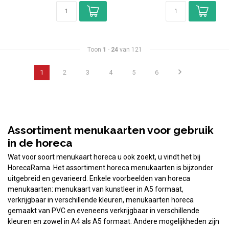
Toon
1
-
24
van 121
1
2
3
4
5
6
Assortiment menukaarten voor gebruik
in de horeca
Wat voor soort menukaart horeca u ook zoekt, u vindt het bij
HorecaRama. Het assortiment horeca menukaarten is bijzonder
uitgebreid en gevarieerd. Enkele voorbeelden van horeca
menukaarten: menukaart van kunstleer in A5 formaat,
verkrijgbaar in verschillende kleuren, menukaarten horeca
gemaakt van PVC en eveneens verkrijgbaar in verschillende
kleuren en zowel in A4 als A5 formaat. Andere mogelijkheden zijn