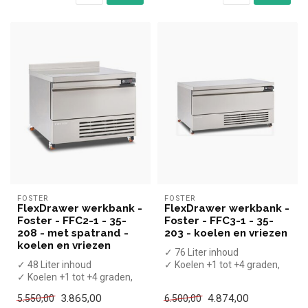
FOSTER
FOSTER
FlexDrawer werkbank -
FlexDrawer werkbank -
Foster - FFC2-1 - 35-
Foster - FFC3-1 - 35-
208 - met spatrand -
203 - koelen en vriezen
koelen en vriezen
✓ 76 Liter inhoud
✓ 48 Liter inhoud
✓ Koelen +1 tot +4 graden,
✓ Koelen +1 tot +4 graden,
invriezen -18 tot -21 graden
invriezen -18 tot -21 graden
✓ Ge...
3.865,00
4.874,00
5.550,00
6.500,00
✓ Ge...