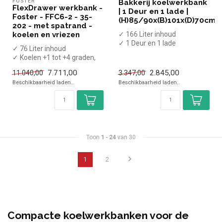
FOSTER
Bakkerij koelwerkbank
FlexDrawer werkbank -
| 1 Deur en 1 lade |
Foster - FFC6-2 - 35-
(H)85/90x(B)101x(D)70cm
202 - met spatrand -
koelen en vriezen
✓ 166 Liter inhoud
✓ 1 Deur en 1 lade
✓ 76 Liter inhoud
✓ -5 tot +8 graden
✓ Koelen +1 tot +4 graden,
✓ Geforceerd
invriezen -18 tot -21 graden
✓ Bree...
7.711,00
2.845,00
11.040,00
3.347,00
✓ Ge...
Beschikbaarheid laden..
Beschikbaarheid laden..
Toon
1
-
24
van 30
1
2
Compacte koelwerkbanken voor de