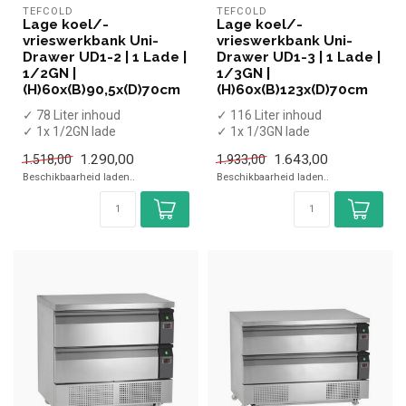
TEFCOLD
TEFCOLD
Lage koel/-
Lage koel/-
vrieswerkbank Uni-
vrieswerkbank Uni-
Drawer UD1-2 | 1 Lade |
Drawer UD1-3 | 1 Lade |
1/2GN |
1/3GN |
(H)60x(B)90,5x(D)70cm
(H)60x(B)123x(D)70cm
✓ 78 Liter inhoud
✓ 116 Liter inhoud
✓ 1x 1/2GN lade
✓ 1x 1/3GN lade
✓ -21 tot +4 graden
✓ -21 tot +4 graden
1.290,00
1.643,00
1.518,00
1.933,00
✓ Geventileerd
✓ Geventileerd
Beschikbaarheid laden..
Beschikbaarheid laden..
✓ Breed...
✓ Bree...