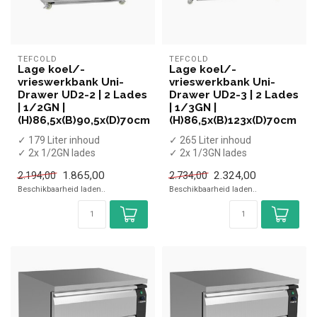
TEFCOLD
TEFCOLD
Lage koel/-
Lage koel/-
vrieswerkbank Uni-
vrieswerkbank Uni-
Drawer UD2-2 | 2 Lades
Drawer UD2-3 | 2 Lades
| 1/2GN |
| 1/3GN |
(H)86,5x(B)90,5x(D)70cm
(H)86,5x(B)123x(D)70cm
✓ 179 Liter inhoud
✓ 265 Liter inhoud
✓ 2x 1/2GN lades
✓ 2x 1/3GN lades
✓ -21 tot +4 graden
✓ -21 tot +4 graden
1.865,00
2.324,00
2.194,00
2.734,00
✓ Geventileerd
✓ Geventileerd
Beschikbaarheid laden..
Beschikbaarheid laden..
✓ Bre...
✓ Bre...