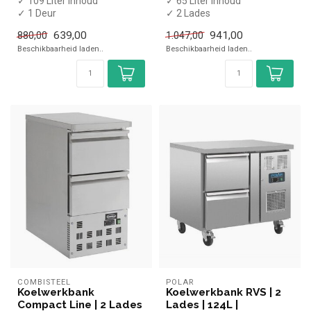
✓ 109 Liter inhoud
✓ 65 Liter inhoud
✓ 1 Deur
✓ 2 Lades
✓ +2 tot +8 graden
✓ +2 tot +8 graden
639,00
941,00
880,00
1.047,00
✓ Statisch
✓ Geventileerd
Beschikbaarheid laden..
Beschikbaarheid laden..
✓ Breedte 43,5 cm,...
✓ Breedte 47,8...
COMBISTEEL
POLAR
Koelwerkbank
Koelwerkbank RVS | 2
Compact Line | 2 Lades
Lades | 124L |