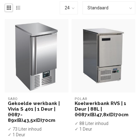
SARO
POLAR
Gekoelde werkbank |
Koelwerkbank RVS | 1
Vivia S 401 | 1 Deur |
Deur | 88L |
(H)87-
(H)87x(B)47,8x(D)70cm
89x(B)43,5x(D)70cm
✓ 88 Liter inhoud
✓ 73 Liter inhoud
✓ 1 Deur
✓ 1 Deur
✓ -2 tot +5 graden