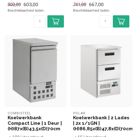
✓ +2 tot +8 graden
✓ Geventileerd
603,00
667,00
900,00
741,00
✓ Geventileerd
✓ Breedte 47,8 ...
Beschikbaarheid laden..
Beschikbaarheid laden..
✓ Breedte 43,5 ...
COMBISTEEL
POLAR
Koelwerkbank
Koelwerkbank | 2 Lades
Compact Line | 1 Deur |
| 2x 1/1GN |
(H)87x(B)43,5x(D)70cm
(H)86,85x(B)47,8x(D)70cm