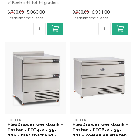
✓ Koelen +1 tot +4 graden,
invriezen -18 tot -21 graden
invriezen -18/-21 graden
✓ Ge...
5.063,00
6.931,00
6.750,00
9.930,00
✓ Geforc...
Beschikbaarheid laden..
Beschikbaarheid laden..
FOSTER
FOSTER
FlexDrawer werkbank -
FlexDrawer werkbank -
Foster - FFC4-2 - 35-
Foster - FFC6-2 - 35-
206 - met spatrand -
201 - koelen en vriezen