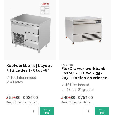
FOSTER
Koelwerkbank | Layout
FlexDrawer werkbank
3 | 4 Lades | -5 tot +8°
Foster - FFC2-1 - 35-
✓ 100 Liter inhoud
207 - koelen en vriezen
✓ 4 Lades
✓ 48 Liter inhoud
✓ -5 tot +8 graden
✓ -18 tot -21 graden
✓ Geforceerd
✓ Geforceerd
✓ Breedte 94 cm...
3.036,00
3.751,00
3.572,00
5.400,00
✓ Breedte 77,5 cm, diepte...
Beschikbaarheid laden..
Beschikbaarheid laden..