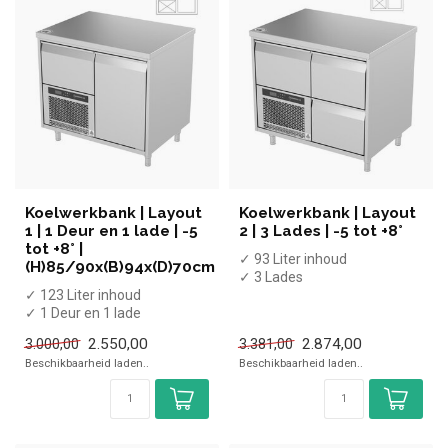
Koelwerkbank | Layout
Koelwerkbank | Layout
1 | 1 Deur en 1 lade | -5
2 | 3 Lades | -5 tot +8°
tot +8° |
✓ 93 Liter inhoud
(H)85/90x(B)94x(D)70cm
✓ 3 Lades
✓ 123 Liter inhoud
✓ -5 tot +8 graden
✓ 1 Deur en 1 lade
✓ Geforceerd
✓ -5 tot +8 graden
✓ Breedte 94 cm,...
2.550,00
2.874,00
3.000,00
3.381,00
✓ Geforceerd
Beschikbaarheid laden..
Beschikbaarheid laden..
✓ Bree...