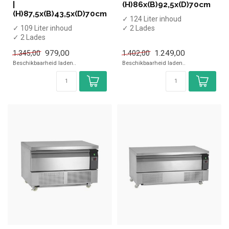
|
(H)86x(B)92,5x(D)70cm
(H)87,5x(B)43,5x(D)70cm
✓ 124 Liter inhoud
✓ 109 Liter inhoud
✓ 2 Lades
✓ 2 Lades
✓ +2 tot +8 graden
✓ +2 tot +8 graden
✓ Geforceerd
979,00
1.249,00
1.345,00
1.402,00
✓ Geventileerd
✓ Breedte 92,5 ...
Beschikbaarheid laden..
Beschikbaarheid laden..
✓ Breedte 43,...