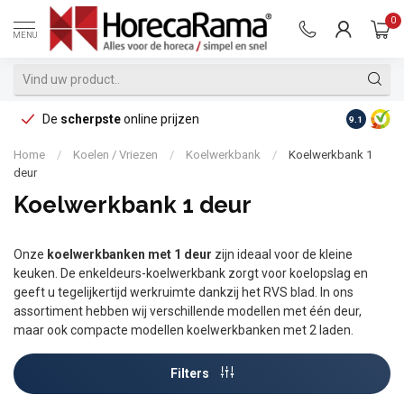
0
MENU
De
scherpste
online prijzen
Op reke
9.1
Home
/
Koelen / Vriezen
/
Koelwerkbank
/
Koelwerkbank 1
deur
Koelwerkbank 1 deur
Onze
koelwerkbanken met 1 deur
zijn ideaal voor de kleine
keuken. De enkeldeurs-koelwerkbank zorgt voor koelopslag en
geeft u tegelijkertijd werkruimte dankzij het RVS blad. In ons
assortiment hebben wij verschillende modellen met één deur,
maar ook compacte modellen koelwerkbanken met 2 laden.
Filters