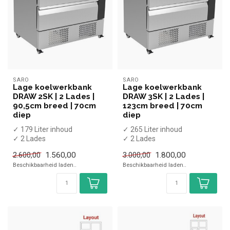
SARO
SARO
Lage koelwerkbank
Lage koelwerkbank
DRAW 2SK | 2 Lades |
DRAW 3SK | 2 Lades |
90,5cm breed | 70cm
123cm breed | 70cm
diep
diep
✓ 179 Liter inhoud
✓ 265 Liter inhoud
✓ 2 Lades
✓ 2 Lades
✓ +2 tot +8 graden
✓ +1 tot +4 graden
1.560,00
1.800,00
2.600,00
3.000,00
✓ Statisch geventileerd
✓ Statisch geventileerd
Beschikbaarheid laden..
Beschikbaarheid laden..
✓ Br...
✓ Br...