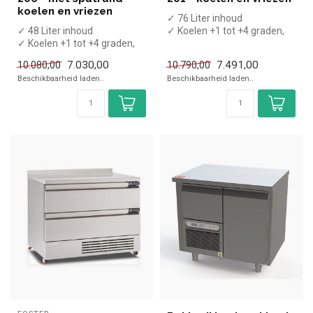
koelen en vriezen
✓ 76 Liter inhoud
✓ 48 Liter inhoud
✓ Koelen +1 tot +4 graden,
✓ Koelen +1 tot +4 graden,
invriezen -18 tot -21 graden
invriezen -18 tot -21 graden
✓ Ge...
7.030,00
7.491,00
10.080,00
10.790,00
✓ Ge...
Beschikbaarheid laden..
Beschikbaarheid laden..