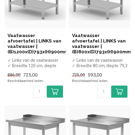
Vaatwasser
Vaatwasser
afvoertafel | LINKS van
afvoertafel | LINKS van
vaatwasser |
vaatwasser |
(B)1200x(D)793x(H)900mm
(B)800x(D)793x(H)900mm
✓ Links van de vaatwasser
✓ Links van de vaatwasser
✓ Breedte 120 cm, diepte
✓ Breedte 80 cm, diepte 79,3
79,3 cm, hoogte 90 cm
cm, hoogte 90 cm
725,00
593,00
886,00
725,00
Beschikbaarheid laden..
Beschikbaarheid laden..