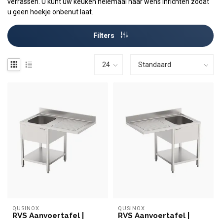
verrassen. U kunt uw keuken helemaal naar wens inrichten zodat
u geen hoekje onbenut laat.
Filters
QUSINOX
QUSINOX
RVS Aanvoertafel |
RVS Aanvoertafel |