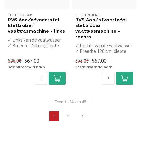
ELETTROBAR
ELETTROBAR
RVS Aan/afvoertafel
RVS Aan/afvoertafel
Elettrobar
Elettrobar
vaatwasmachine - links
vaatwasmachine -
rechts
✓ Links van de vaatwasser
✓ Breedte 120 cm, diepte
✓ Rechts van de vaatwasser
71,5 cm, hoogte 85 cm
✓ Breedte 120 cm, diepte
71,5 cm, hoogte 85 cm
567,00
567,00
675,00
675,00
Beschikbaarheid laden..
Beschikbaarheid laden..
Toon
1
-
24
van 45
1
2