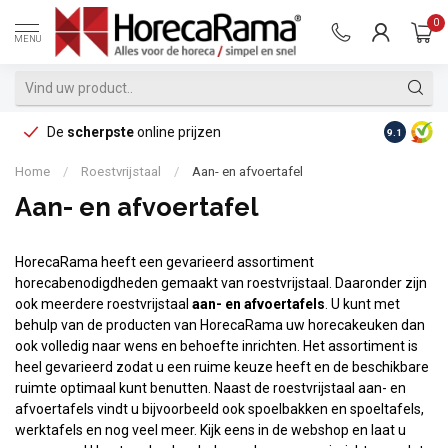
0
MENU
De
scherpste
online prijzen
Op reke
9.1
Home
/
Roestvrijstaal
/
Aan- en afvoertafel
Aan- en afvoertafel
HorecaRama heeft een gevarieerd assortiment
horecabenodigdheden gemaakt van roestvrijstaal. Daaronder zijn
ook meerdere roestvrijstaal
aan- en afvoertafels
. U kunt met
behulp van de producten van HorecaRama uw horecakeuken dan
ook volledig naar wens en behoefte inrichten. Het assortiment is
heel gevarieerd zodat u een ruime keuze heeft en de beschikbare
ruimte optimaal kunt benutten. Naast de roestvrijstaal aan- en
afvoertafels vindt u bijvoorbeeld ook spoelbakken en spoeltafels,
werktafels en nog veel meer. Kijk eens in de webshop en laat u