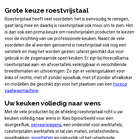
Grote keuze roestvrijstaal
Roestvrijstaal heeft veel voordelen: het is eenvoudig te reinigen,
gaat lang mee en daarbij is roestvrijstaal ook mooi om te zien. Het
is dan ook een prima keuze om roestvrijstalen producten te kiezen
voor de inrichting van uw professionele keuken. Naast de vele
voordelen die al werden genoemd is roestvrijstaal ook nog een
oersterk en mag het worden gezien: uiterst geschikt dus voor
gebruik in de zogenaamde open keuken. Er zijn bij HorecaRama
roestvrijstaal aan- en afvoertafels verkrijgbaar in verschillende
breedtematen en uitvoeringen. Zo zijn er verlengstukken voor
links of rechts, met of zonder spoelbak, met of zonder afvalkoker
en modellen die geschikt zijn voor het plaatsen van een
horeca
vaatwasmachine
.
Uw keuken volledig naar wens
Met de vele producten bij de afdeling roestvrijstaal richt u uw
keuken volledig naar wens in. Kies bijvoorbeeld voor een
doorgeefluik,
serveerwagens
, een onderstel voor werktafels,
roestvrijstalen werktafels in tal van maten, vetafscheiders,
spoelbakken,
spoeltafels
en natuurlijk uit het uitgebreide