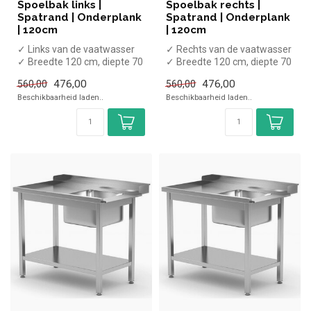
Spoelbak links |
Spoelbak rechts |
Spatrand | Onderplank
Spatrand | Onderplank
| 120cm
| 120cm
✓ Links van de vaatwasser
✓ Rechts van de vaatwasser
✓ Breedte 120 cm, diepte 70
✓ Breedte 120 cm, diepte 70
cm, hoogte 90 cm
cm, hoogte 90 cm
476,00
476,00
560,00
560,00
✓ Flat-...
✓ Flat...
Beschikbaarheid laden..
Beschikbaarheid laden..