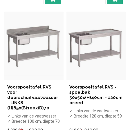
Voorspoeltafel RVS
Voorspoeltafel RVS -
voor
spoelbak
doorschuifvaatwasser
50x50x(H)40cm - 120cm
- LINKS -
breed
(H)85x(B)100x(D)70
✓ Links van de vaatwasser
✓ Links van de vaatwasser
✓ Breedte 120 cm, diepte 59
✓ Breedte 100 cm, diepte 70
cm, hoogte 85 cm
cm, hoogte 88 cm