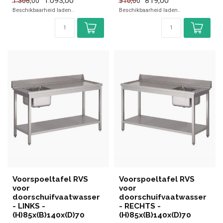
1.093,00
819,00
1.308,00
910,00
Beschikbaarheid laden..
Beschikbaarheid laden..
Voorspoeltafel RVS
Voorspoeltafel RVS
voor
voor
doorschuifvaatwasser
doorschuifvaatwasser
- LINKS -
- RECHTS -
(H)85x(B)140x(D)70
(H)85x(B)140x(D)70