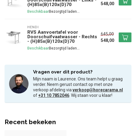
Doorschuifvaatwasser - Links -
548,00
(H)85x(B)120x(D)70
Beschikbaar
HENDI
RVS Aanvoertafel voor
645,00
Doorschuifvaatwasser - Rechts
548,00
- (H)85x(B)120x(D)70
Beschikbaar
Vragen over dit product?
Mijn naam is Laurence. Ons team helpt u graag
verder. Neem gerust contact op met onze
verkoop afdeling via
verkoop@horecarama.nl
of
+31 10 7852046
. Wij staan voor u klaar!
Recent bekeken