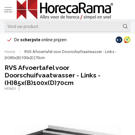
MENU
De
scherpste
online prijzen
Op reke
9.1
Home
/
RVS Afvoertafel voor Doorschuifvaatwasser - Links -
(H)85x(B)100x(D)70cm
RVS Afvoertafel voor
Doorschuifvaatwasser - Links -
(H)85x(B)100x(D)70cm
HENDI