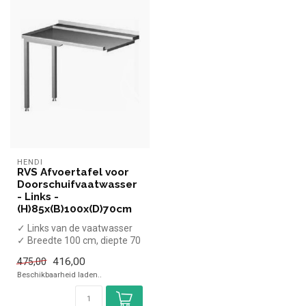
HENDI
RVS Afvoertafel voor
Doorschuifvaatwasser
- Links -
(H)85x(B)100x(D)70cm
✓ Links van de vaatwasser
✓ Breedte 100 cm, diepte 70
cm, hoogte 85 cm
416,00
475,00
Beschikbaarheid laden..