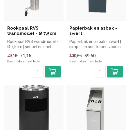
Rookpaal RVS
Papierbak en asbak -
wandmodel - Ø 7,5cm
zwart
Rookpaal RVS wandmodel -
Papierbak en asbak - zwart |
Ø 7,5cm | simpel en snel
simpel en snel kopen voor in
kopen voor in de horeca.
de horeca. Overzichtel...
71,15
89,60
79,10
100,05
Overz...
Beschikbaarheid laden..
Beschikbaarheid laden..