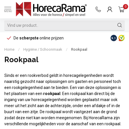
0
MENU
De
scherpste
online prijzen
Op reke
9.1
Home
/
Hygiëne / Schoonmaak
/
Rookpaal
Rookpaal
Sinds er een rookverbod geldt in horecagelegenheden wordt
naarstig gezocht naar oplossingen om gasten en personeel toch
een rookgelegenheid aan te bieden. Een van deze oplossingen is
het plaatsen van een
rookpaal
. Een rookpaal kan direct bij de
ingang van uw horecagelegenheid worden geplaatst maar ook
meer uit het zicht aan de achterzijde, onder een afdakje of in de
buurt van een zitje. De rookpaal wordt vastgezet aan de grond
zodat deze niet kan worden meegenomen. Bij HorecaRama zijn
verschillende mogelijkheden voor de aanschaf van een rookpaal.