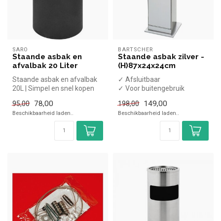
SARO
BARTSCHER
Staande asbak en
Staande asbak zilver -
afvalbak 20 Liter
(H)87x24x24cm
Staande asbak en afvalbak
✓ Afsluitbaar
20L | Simpel en snel kopen
✓ Voor buitengebruik
voor in de horeca. Overzich...
78,00
149,00
95,00
198,00
Beschikbaarheid laden..
Beschikbaarheid laden..