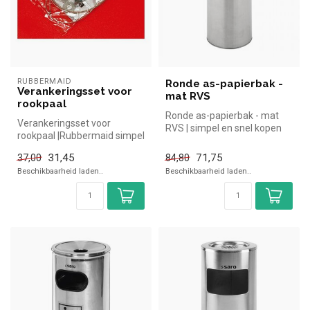
RUBBERMAID
Ronde as-papierbak -
Verankeringsset voor
mat RVS
rookpaal
Ronde as-papierbak - mat
Verankeringsset voor
RVS | simpel en snel kopen
rookpaal |Rubbermaid simpel
voor in de horeca. Overzich...
en snel kopen voor in de
31,45
71,75
37,00
84,80
horeca...
Beschikbaarheid laden..
Beschikbaarheid laden..