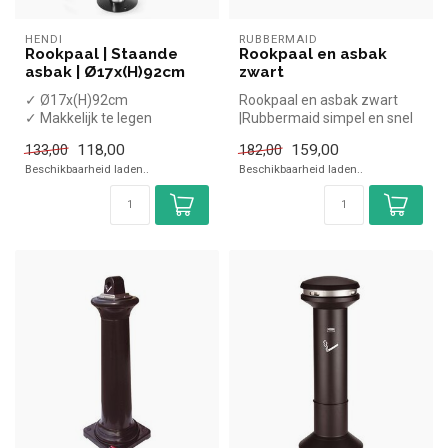
HENDI
RUBBERMAID
Rookpaal | Staande
Rookpaal en asbak
asbak | Ø17x(H)92cm
zwart
✓ Ø17x(H)92cm
Rookpaal en asbak zwart
✓ Makkelijk te legen
|Rubbermaid simpel en snel
kopen voor in de horeca.
118,00
159,00
133,00
182,00
Over...
Beschikbaarheid laden..
Beschikbaarheid laden..