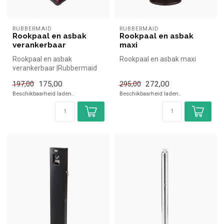
RUBBERMAID
RUBBERMAID
Rookpaal en asbak
Rookpaal en asbak
verankerbaar
maxi
Rookpaal en asbak
Rookpaal en asbak maxi
verankerbaar |Rubbermaid
simpel en snel kopen voor in
175,00
272,00
197,00
295,00
de horec...
Beschikbaarheid laden..
Beschikbaarheid laden..