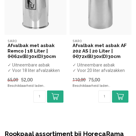
SARO
SARO
Afvalbak met asbak
Afvalbak met asbak AF
Remco | 18 Liter |
202 AS | 20 Liter |
(H)62x(B)30x(D)30cm
(H)72x(B)30x(D)30cm
✓ Uitneembare asbak
✓ Uitneembare asbak
✓ Voor 18 liter afvalzakken
✓ Voor 20 liter afvalzakken
✓ Staand model
✓ Staand model
52,00
75,00
65,00
110,00
✓ Staal
✓ Staal
Beschikbaarheid laden..
Beschikbaarheid laden..
✓ Bre...
✓ Bre...
Rookpaal assortiment bij HorecaRama