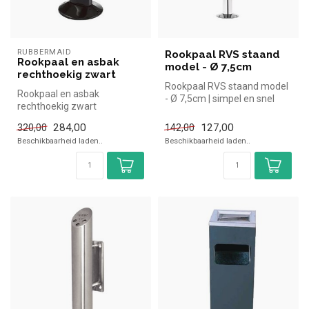
RUBBERMAID
Rookpaal RVS staand
Rookpaal en asbak
model - Ø 7,5cm
rechthoekig zwart
Rookpaal RVS staand model
Rookpaal en asbak
- Ø 7,5cm | simpel en snel
rechthoekig zwart
kopen voor in de horeca. Ov...
|Rubbermaid simpel en snel
284,00
127,00
320,00
142,00
kopen voor in de ...
Beschikbaarheid laden..
Beschikbaarheid laden..