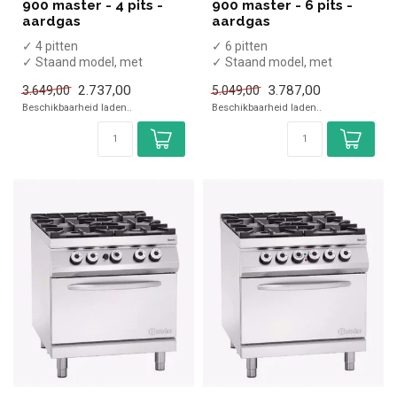
900 master - 4 pits -
900 master - 6 pits -
aardgas
aardgas
✓ 4 pitten
✓ 6 pitten
✓ Staand model, met
✓ Staand model, met
onderkast
onderkast
2.737,00
3.787,00
3.649,00
5.049,00
✓ 24,5 kW
✓ 37,5 kW
Beschikbaarheid laden..
Beschikbaarheid laden..
✓ Gas
✓ Gas