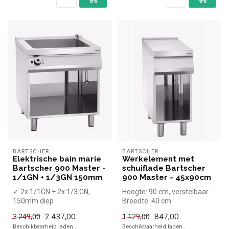
BARTSCHER
BARTSCHER
Elektrische bain marie
Werkelement met
Bartscher 900 Master -
schuiflade Bartscher
1/1GN + 1/3GN 150mm
900 Master - 45x90cm
✓ 2x 1/1GN + 2x 1/3 GN,
Hoogte: 90 cm, verstelbaar
150mm diep
Breedte: 40 cm
✓ Met aftapkraan
Diepte: 90 cm
2.437,00
847,00
3.249,00
1.129,00
✓ Staand model
Beschikbaarheid laden..
Beschikbaarheid laden..
✓ 7 kW