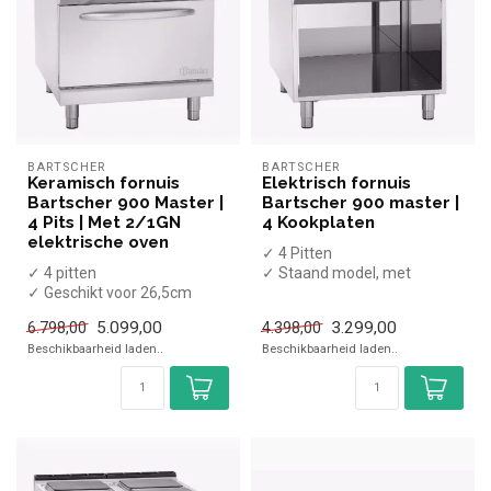
BARTSCHER
BARTSCHER
Keramisch fornuis
Elektrisch fornuis
Bartscher 900 Master |
Bartscher 900 master |
4 Pits | Met 2/1GN
4 Kookplaten
elektrische oven
✓ 4 Pitten
✓ 4 pitten
✓ Staand model, met
✓ Geschikt voor 26,5cm
onderkast
diameter pannen
✓ 16 kW
5.099,00
3.299,00
6.798,00
4.398,00
✓ Staand model, met oven
✓ 400 Volt
Beschikbaarheid laden..
Beschikbaarheid laden..
✓ ...