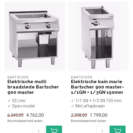
BARTSCHER
BARTSCHER
Elektrische multi
Elektrische bain marie
braadslede Bartscher
Bartscher 900 master-
900 master
1/1GN + 1/3GN 150mm
✓ 32 Liter
✓ 1/1 GN + 1/3 GN 150 mm
✓ Open model
✓ Met aftapkraan
✓ 14 kW
✓ Staand model
4.762,00
1.799,00
6.349,00
2.398,00
✓ 400 Volt
✓ 3,5 kW
Beschikbaarheid laden..
Beschikbaarheid laden..
✓ 230 Volt