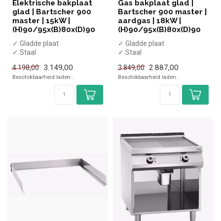
Elektrische bakplaat
Gas bakplaat glad |
glad | Bartscher 900
Bartscher 900 master |
master | 15kW |
aardgas | 18kW |
(H)90/95x(B)80x(D)90
(H)90/95x(B)80x(D)90
✓ Gladde plaat
✓ Gladde plaat
✓ Staal
✓ Staal
✓ Staand model
✓ Staand model
3.149,00
2.887,00
4.198,00
3.849,00
✓ 15kW vermogen
✓ 18kW vermogen
Beschikbaarheid laden..
Beschikbaarheid laden..
✓ 400 Volt
✓ Gas