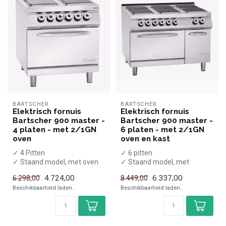
BARTSCHER
BARTSCHER
Elektrisch fornuis
Elektrisch fornuis
Bartscher 900 master -
Bartscher 900 master -
4 platen - met 2/1GN
6 platen - met 2/1GN
oven
oven en kast
✓ 4 Pitten
✓ 6 pitten
✓ Staand model, met oven
✓ Staand model, met
✓ 21,6 kW
onderkast, met oven
4.724,00
6.337,00
6.298,00
8.449,00
✓ 400 Volt
✓ 29,6 kW
Beschikbaarheid laden..
Beschikbaarheid laden..
✓ 400 Volt