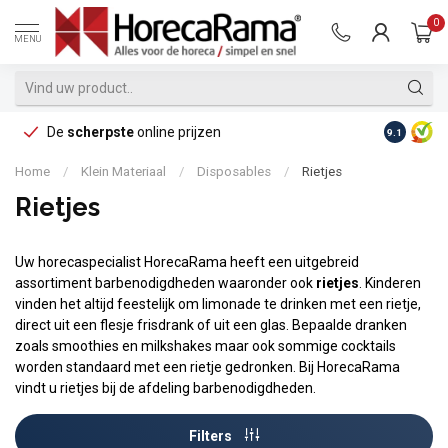
0
MENU
De
scherpste
online prijzen
Op reke
9.1
Home
/
Klein Materiaal
/
Disposables
/
Rietjes
Rietjes
Uw horecaspecialist HorecaRama heeft een uitgebreid
assortiment barbenodigdheden waaronder ook
rietjes
. Kinderen
vinden het altijd feestelijk om limonade te drinken met een rietje,
direct uit een flesje frisdrank of uit een glas. Bepaalde dranken
zoals smoothies en milkshakes maar ook sommige cocktails
worden standaard met een rietje gedronken. Bij HorecaRama
vindt u rietjes bij de afdeling barbenodigdheden.
Filters