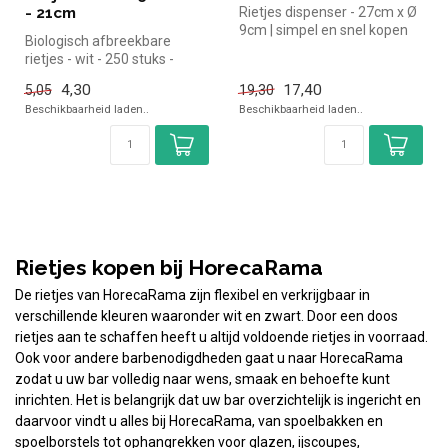
- 21cm
Rietjes dispenser - 27cm x Ø
9cm | simpel en snel kopen
Biologisch afbreekbare
voor in de horeca. Overz...
rietjes - wit - 250 stuks -
21cm Fiesta Green simpel en
4,30
17,40
5,05
19,30
s...
Beschikbaarheid laden..
Beschikbaarheid laden..
Rietjes kopen bij HorecaRama
De rietjes van HorecaRama zijn flexibel en verkrijgbaar in
verschillende kleuren waaronder wit en zwart. Door een doos
rietjes aan te schaffen heeft u altijd voldoende rietjes in voorraad.
Ook voor andere barbenodigdheden gaat u naar HorecaRama
zodat u uw bar volledig naar wens, smaak en behoefte kunt
inrichten. Het is belangrijk dat uw bar overzichtelijk is ingericht en
daarvoor vindt u alles bij HorecaRama, van spoelbakken en
spoelborstels tot ophangrekken voor glazen, ijscoupes,