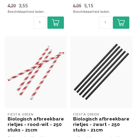
14cm Fiesta Green simpel
- 21cm Fiesta Green
3,55
5,15
4,20
6,05
en...
Beschikbaarheid laden..
Beschikbaarheid laden..
FIESTA GREEN
FIESTA GREEN
Biologisch afbreekbare
Biologisch afbreekbare
rietjes - rood-wit - 250
rietjes - zwart - 250
stuks - 21cm
stuks - 21cm