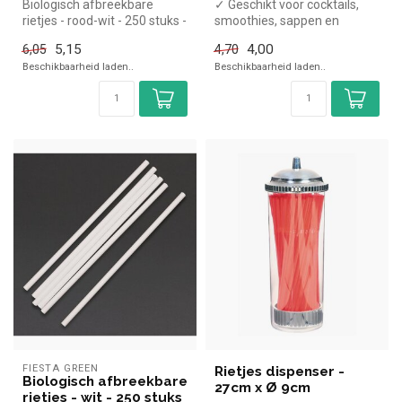
Biologisch afbreekbare
✓ Geschikt voor cocktails,
rietjes - rood-wit - 250 stuks -
smoothies, sappen en
21cm Fiesta Green
milkshakes
5,15
4,00
6,05
4,70
✓ Milieuvriendelijk
Beschikbaarheid laden..
Beschikbaarheid laden..
...
FIESTA GREEN
Rietjes dispenser -
Biologisch afbreekbare
27cm x Ø 9cm
rietjes - wit - 250 stuks