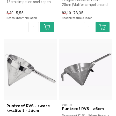
Exoglas conische zeef -
18cm simpel en snel kopen
20cm |Matfer simpel en snel
voor in de horeca.
kopen voor in de horeca.
Overzichtelij...
5,55
78,05
6,40
82,10
Ove...
Beschikbaarheid laden..
Beschikbaarheid laden..
VOGUE
Puntzeef RVS - zware
Puntzeef RVS - 26cm
kwaliteit - 24cm