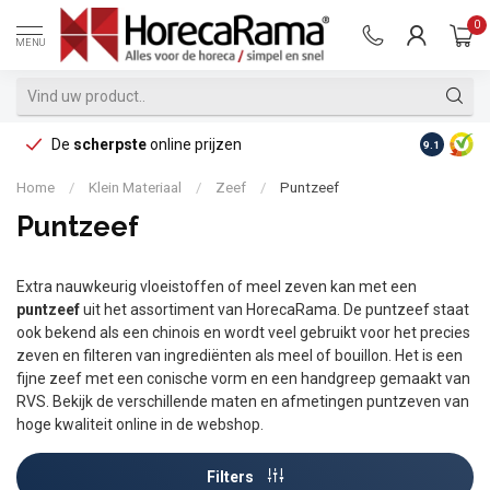
0
MENU
De
scherpste
online prijzen
Op reke
9.1
Home
/
Klein Materiaal
/
Zeef
/
Puntzeef
Puntzeef
Extra nauwkeurig vloeistoffen of meel zeven kan met een
puntzeef
uit het assortiment van HorecaRama. De puntzeef staat
ook bekend als een chinois en wordt veel gebruikt voor het precies
zeven en filteren van ingrediënten als meel of bouillon. Het is een
fijne zeef met een conische vorm en een handgreep gemaakt van
RVS. Bekijk de verschillende maten en afmetingen puntzeven van
hoge kwaliteit online in de webshop.
Filters