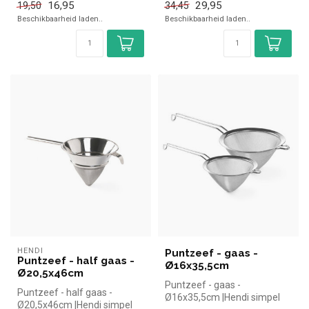
16,95
29,95
19,50
34,45
horec...
Beschikbaarheid laden..
Beschikbaarheid laden..
HENDI
Puntzeef - gaas -
Puntzeef - half gaas -
Ø16x35,5cm
Ø20,5x46cm
Puntzeef - gaas -
Puntzeef - half gaas -
Ø16x35,5cm |Hendi simpel
Ø20,5x46cm |Hendi simpel