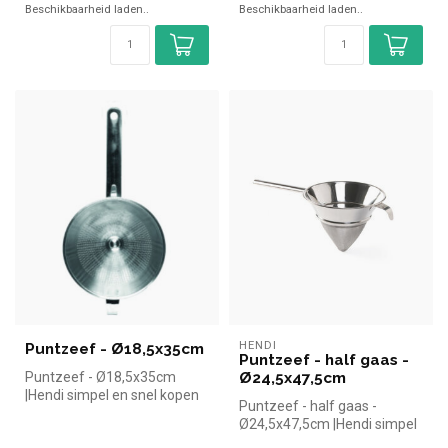
Beschikbaarheid laden..
Beschikbaarheid laden..
HENDI
Puntzeef - Ø18,5x35cm
Puntzeef - half gaas -
Puntzeef - Ø18,5x35cm
Ø24,5x47,5cm
|Hendi simpel en snel kopen
Puntzeef - half gaas -
voor in de horeca.
Ø24,5x47,5cm |Hendi simpel
Overzichtel...
en snel kopen voor in de