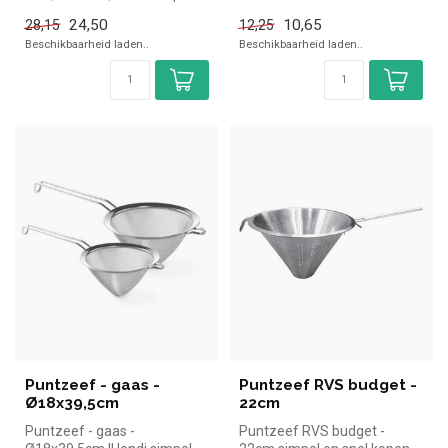
en snel kopen voor in de
en snel kopen voor in de
horeca. Over...
24,50
10,65
28,15
12,25
horeca....
Beschikbaarheid laden..
Beschikbaarheid laden..
Puntzeef - gaas -
Puntzeef RVS budget -
Ø18x39,5cm
22cm
Puntzeef - gaas -
Puntzeef RVS budget -