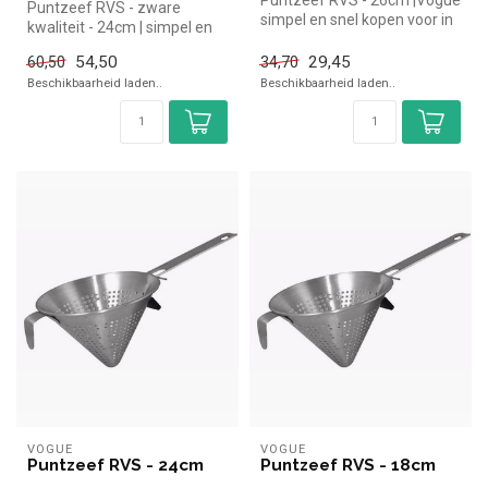
Puntzeef RVS - 26cm |Vogue
Puntzeef RVS - zware
simpel en snel kopen voor in
kwaliteit - 24cm | simpel en
de horeca. Overzichtelij...
snel kopen voor in de horeca.
54,50
29,45
60,50
34,70
...
Beschikbaarheid laden..
Beschikbaarheid laden..
VOGUE
VOGUE
Puntzeef RVS - 24cm
Puntzeef RVS - 18cm