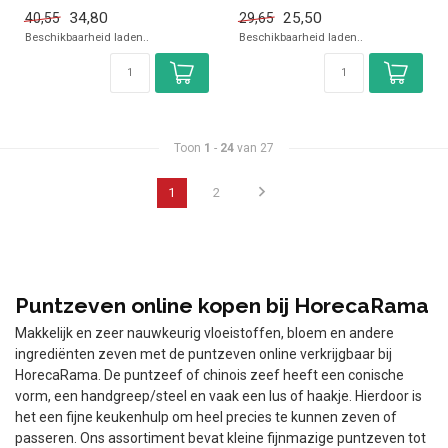
horeca. Overzichtelijk bekij...
horeca. Overzichtelijk bekij...
34,80
25,50
40,55
29,65
Beschikbaarheid laden..
Beschikbaarheid laden..
Toon
1
-
24
van 27
1
2
Puntzeven online kopen bij HorecaRama
Makkelijk en zeer nauwkeurig vloeistoffen, bloem en andere
ingrediënten zeven met de puntzeven online verkrijgbaar bij
HorecaRama. De puntzeef of chinois zeef heeft een conische
vorm, een handgreep/steel en vaak een lus of haakje. Hierdoor is
het een fijne keukenhulp om heel precies te kunnen zeven of
passeren. Ons assortiment bevat kleine fijnmazige puntzeven tot