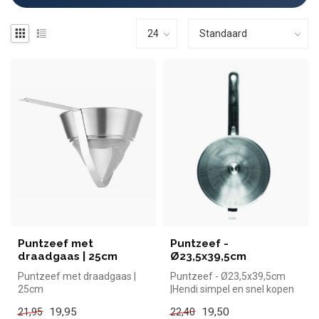
Puntzeef met
Puntzeef -
draadgaas | 25cm
Ø23,5x39,5cm
Puntzeef met draadgaas |
Puntzeef - Ø23,5x39,5cm
25cm
|Hendi simpel en snel kopen
voor in de horeca. Overzicht...
19,95
19,50
21,95
22,40