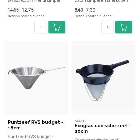
Ø18x39,5cm |Hendi simpel
22cm simpel en snel kopen
en snel kopen voor in de
voor in de horeca.
12,75
7,30
14,65
8,60
horeca. Over...
Overzichtelij...
Beschikbaarheid laden..
Beschikbaarheid laden..
MATFER
Puntzeef RVS budget -
Exoglas conische zeef -
18cm
20cm
Puntzeef RVS budget -