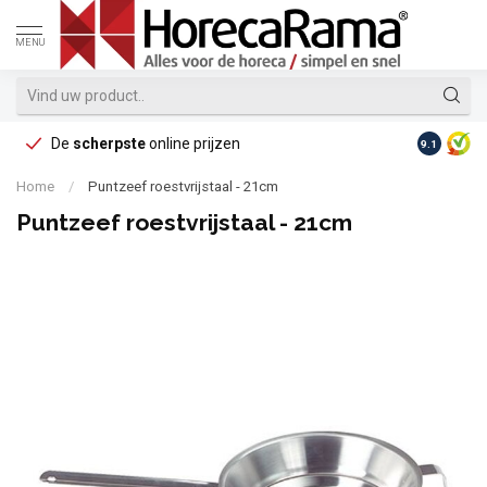
MENU
De
scherpste
online prijzen
Op reke
9.1
Home
/
Puntzeef roestvrijstaal - 21cm
Puntzeef roestvrijstaal - 21cm