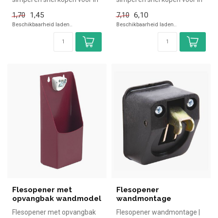
de horeca. Overzichtelijk be...
de horeca. Overzichte...
1,45
6,10
1,70
7,10
Beschikbaarheid laden..
Beschikbaarheid laden..
Flesopener met
Flesopener
opvangbak wandmodel
wandmontage
Flesopener met opvangbak
Flesopener wandmontage |