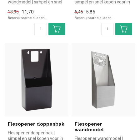
wandmodel | simpel en snel
simpel en snel kopen voor in
kopen voor in de horeca.
de horeca. Overzichtelijk ...
11,70
5,85
13,95
6,45
Ove...
Beschikbaarheid laden..
Beschikbaarheid laden..
Flesopener doppenbak
Flesopener
wandmodel
Flesopener doppenbak |
simpel en snel kopen voor in
Flesopener wandmodel |