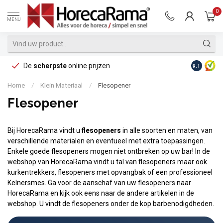
0
MENU
De
scherpste
online prijzen
Op reke
9.1
Home
/
Klein Materiaal
/
Flesopener
Flesopener
Bij HorecaRama vindt u
flesopeners
in alle soorten en maten, van
verschillende materialen en eventueel met extra toepassingen.
Enkele goede flesopeners mogen niet ontbreken op uw bar! In de
webshop van HorecaRama vindt u tal van flesopeners maar ook
kurkentrekkers, flesopeners met opvangbak of een professioneel
Kelnersmes. Ga voor de aanschaf van uw flesopeners naar
HorecaRama en kijk ook eens naar de andere artikelen in de
webshop. U vindt de flesopeners onder de kop barbenodigdheden.