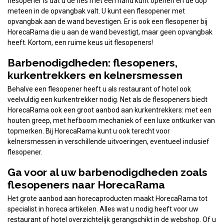
flesopener is dat u de fles met één hand kunt openen en de dop
meteen in de opvangbak valt. U kunt een flesopener met
opvangbak aan de wand bevestigen. Er is ook een flesopener bij
HorecaRama die u aan de wand bevestigt, maar geen opvangbak
heeft. Kortom, een ruime keus uit flesopeners!
Barbenodigdheden: flesopeners,
kurkentrekkers en kelnersmessen
Behalve een flesopener heeft u als restaurant of hotel ook
veelvuldig een kurkentrekker nodig. Net als de flesopeners biedt
HorecaRama ook een groot aanbod aan kurkentrekkers: met een
houten greep, met hefboom mechaniek of een luxe ontkurker van
topmerken. Bij HorecaRama kunt u ook terecht voor
kelnersmessen in verschillende uitvoeringen, eventueel inclusief
flesopener.
Ga voor al uw barbenodigdheden zoals
flesopeners naar HorecaRama
Het grote aanbod aan horecaproducten maakt HorecaRama tot
specialist in horeca artikelen. Alles wat u nodig heeft voor uw
restaurant of hotel overzichtelijk gerangschikt in de webshop. Of u