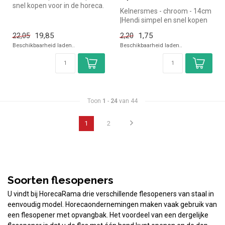
snel kopen voor in de horeca.
Kelnersmes - chroom - 14cm
Overzichtelijk bekij...
|Hendi simpel en snel kopen
voor in de horeca. Overzi...
19,85
1,75
22,05
2,20
Beschikbaarheid laden..
Beschikbaarheid laden..
Toon
1
-
24
van 44
1
2
Soorten flesopeners
U vindt bij HorecaRama drie verschillende flesopeners van staal in
eenvoudig model. Horecaondernemingen maken vaak gebruik van
een flesopener met opvangbak. Het voordeel van een dergelijke