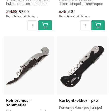
huls | simpel en snel kopen
11cm | simpel en snel kopen
voor in de horeca. Overzi...
voor in de horeca.
98,00
5,85
114,00
6,45
Overzichtel...
Beschikbaarheid laden..
Beschikbaarheid laden..
Kelnersmes -
Kurkentrekker - pro
sommelier
Kurkentrekker - pro | simpel