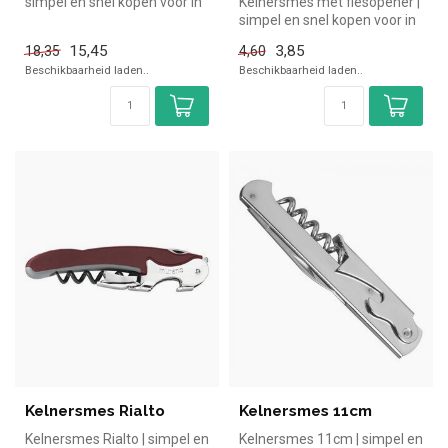
simpel en snel kopen voor in
Kelnersmes met flesopener |
de horeca. Overzichtelijk ...
simpel en snel kopen voor in
de horeca. Overzichteli...
15,45
3,85
18,35
4,60
Beschikbaarheid laden..
Beschikbaarheid laden..
Kelnersmes Rialto
Kelnersmes 11cm
Kelnersmes Rialto | simpel en
Kelnersmes 11cm | simpel en