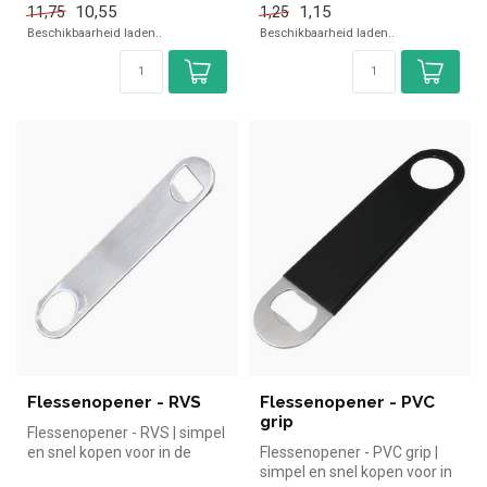
10,55
1,15
11,75
1,25
Overzichte...
Beschikbaarheid laden..
Beschikbaarheid laden..
Flessenopener - RVS
Flessenopener - PVC
grip
Flessenopener - RVS | simpel
en snel kopen voor in de
Flessenopener - PVC grip |
horeca. Overzichtelijk be...
simpel en snel kopen voor in