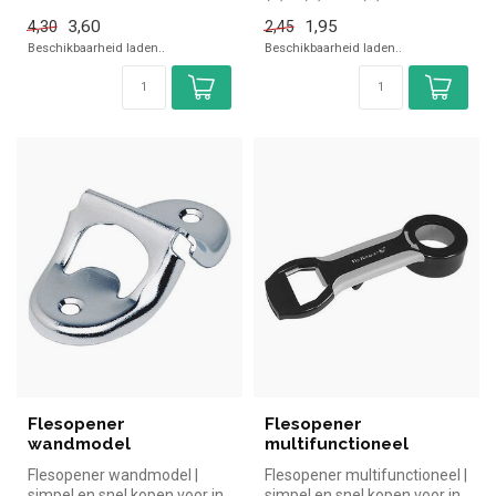
simpel en snel kopen voor in
3,60
1,95
4,30
2,45
de horeca. O...
Beschikbaarheid laden..
Beschikbaarheid laden..
Flesopener
Flesopener
wandmodel
multifunctioneel
Flesopener wandmodel |
Flesopener multifunctioneel |
simpel en snel kopen voor in
simpel en snel kopen voor in