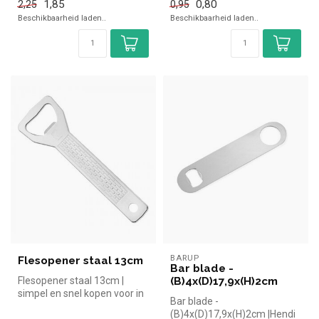
1,85
0,80
2,25
0,95
Beschikbaarheid laden..
Beschikbaarheid laden..
BARUP
Flesopener staal 13cm
Bar blade -
Flesopener staal 13cm |
(B)4x(D)17,9x(H)2cm
simpel en snel kopen voor in
Bar blade -
de horeca. Overzichtelijk b...
(B)4x(D)17,9x(H)2cm |Hendi