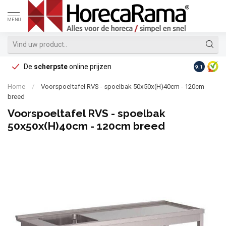
MENU
De
scherpste
online prijzen
Op reke
9.1
Home
/
Voorspoeltafel RVS - spoelbak 50x50x(H)40cm - 120cm
breed
Voorspoeltafel RVS - spoelbak
50x50x(H)40cm - 120cm breed