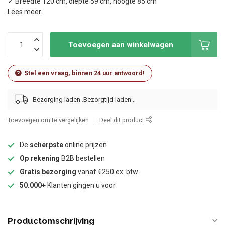
✓ Breedte 120 cm, diepte 59 cm, hoogte 85 cm
Lees meer
.
Toevoegen aan winkelwagen
Stel een vraag, binnen 24 uur antwoord!
Bezorging laden..
Toevoegen om te vergelijken
Deel dit product
De
scherpste
online prijzen
Op rekening
B2B bestellen
Gratis bezorging
vanaf €250 ex. btw
50.000+
Klanten gingen u voor
Productomschrijving