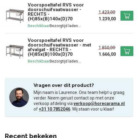
Voorspoeltafel RVS voor
doorschuifvaatwasser -
1.423,00
RECHTS -
(H)85x(B)140x(D)70
1.239,00
Beschikbaar
Voorspoeltafel RVS voor
doorschuifvaatwasser - met
1.850,00
afvalgat - RECHTS -
(H)85x(B)100x(D)70
1.666,00
Beschikbaar
Vragen over dit product?
Mijn naam is Laurence. Ons team helpt u graag
verder. Neem gerust contact op met onze
verkoop afdeling via
verkoop@horecarama.nl
of
+31 10 7852046
. Wij staan voor u klaar!
Recent bekeken