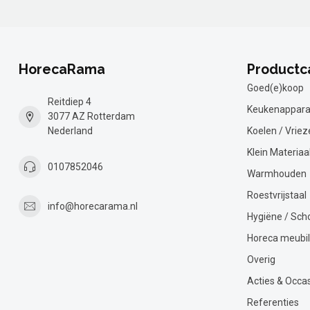
HorecaRama
Productc
Goed(e)koop
Reitdiep 4
Keukenappara
3077 AZ Rotterdam
Nederland
Koelen / Vriez
Klein Materiaa
0107852046
Warmhouden
Roestvrijstaal
info@horecarama.nl
Hygiëne / Sc
Horeca meubil
Overig
Acties & Occa
Referenties