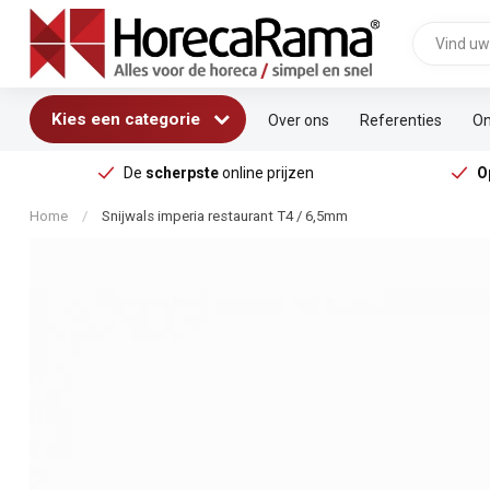
Kies een categorie
Over ons
Referenties
On
De
scherpste
online prijzen
O
Home
/
Snijwals imperia restaurant T4 / 6,5mm