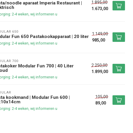
1.895,00
ta/noodle aparaat Imperia Restaurant |
ktrisch
1.673,00
rging: 2-4 weken, wij informeren u
ULAR 650
1.149,00
ular Fun 650 Pastakookapparaat | 20 liter
985,00
rging: 2-4 weken, wij informeren u
ULAR 700
2.250,00
takoker Modular Fun 700 | 40 Liter
houd
1.899,00
rging: 2-4 weken, wij informeren u
DULAR
105,00
ta kookmand | Modular Fun 600 |
x10x14cm
89,00
rging: 2-4 weken, wij informeren u