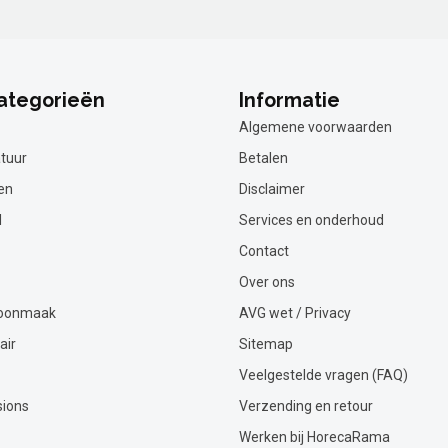
ategorieën
Informatie
Algemene voorwaarden
tuur
Betalen
en
Disclaimer
l
Services en onderhoud
Contact
Over ons
hoonmaak
AVG wet / Privacy
air
Sitemap
Veelgestelde vragen (FAQ)
sions
Verzending en retour
Werken bij HorecaRama