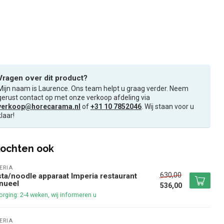
Vragen over dit product?
Mijn naam is Laurence. Ons team helpt u graag verder. Neem
gerust contact op met onze verkoop afdeling via
verkoop@horecarama.nl
of
+31 10 7852046
. Wij staan voor u
klaar!
ochten ook
ERIA
630,00
ta/noodle apparaat Imperia restaurant
nueel
536,00
rging: 2-4 weken, wij informeren u
ERIA