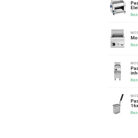
Pas
Ele
Bezo
MOD
Mod
Bezo
MOD
Pas
in
Bezo
MO
Pas
16
Bezo