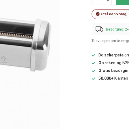
Stel een vraag,
Bezorging: 2-
Toevoegen om te verge
De
scherpste
onl
Op rekening
B2B
Gratis bezorgi
50.000+
Klanten 