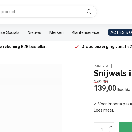
ze Socials
Nieuws
Merken
Klantenservice
ACTIES & 
p rekening
B2B bestellen
Gratis bezorging
vanaf €2
IMPERIA
Snijwals 
149,00
139,00
Excl. btw
✓ Voor Imperia pas
Lees meer
.