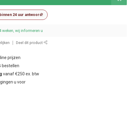
 binnen 24 uur antwoord!
4 weken, wij informeren u
lijken
Deel dit product
ine prijzen
 bestellen
ng
vanaf €250 ex. btw
gingen u voor