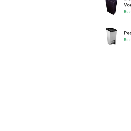
VO
Vog
Bes
Ped
Bes