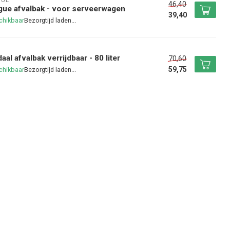
GUE
46,40
ue afvalbak - voor serveerwagen
39,40
chikbaar
aal afvalbak verrijdbaar - 80 liter
70,60
59,75
chikbaar