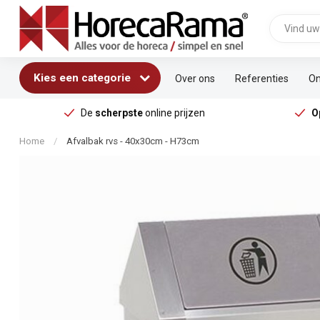
Kies een categorie
Over ons
Referenties
On
De
scherpste
online prijzen
O
Home
/
Afvalbak rvs - 40x30cm - H73cm