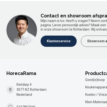
Contact en showroom afspr
Mijn naam is Ivo. Heeft u vragen? Neem con
pagina. Liever persoonlijk advies? Maak ee
in onze showroom te Rotterdam. Wij ontvan
Klantenservice
Showroom a
HorecaRama
Productc
Goed(e)koop
Reitdiep 4
Keukenappara
3077 AZ Rotterdam
Nederland
Koelen / Vriez
Klein Materiaa
0107852046