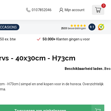
0
0107852046
Mijn account
OCCASIONS
9.1
2533
beoordelingen
50 ex. btw
50.000+
Klanten gingen u voor
 rvs - 40x30cm - H73cm
Beschikbaarheid laden..
cm - H73cm | simpel en snel kopen voor in de horeca. Overzichtelijk
ama.
Toevoegen aan winkelwagen