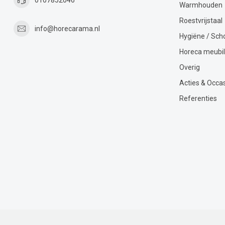
Warmhouden
Roestvrijstaal
info@horecarama.nl
Hygiëne / Sc
Horeca meubil
Overig
Acties & Occa
Referenties