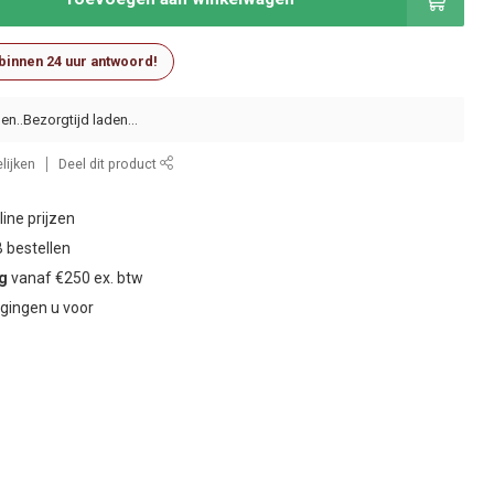
 binnen 24 uur antwoord!
en..
lijken
Deel dit product
ine prijzen
 bestellen
ng
vanaf €250 ex. btw
gingen u voor