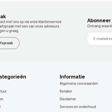
aak
Abonneer 
tact met ons op via onze klantenservice
Ontvang waardev
n afspraak met een van onze adviseurs
gen u graag.
fspraak
ategorieën
Informatie
Algemene voorwaarden
tuur
Betalen
en
Disclaimer
l
Services en onderhoud