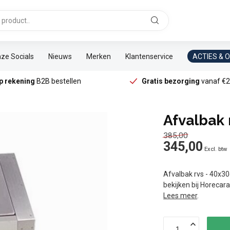
ze Socials
Nieuws
Merken
Klantenservice
ACTIES & 
p rekening
B2B bestellen
Gratis bezorging
vanaf €2
Afvalbak
385,00
345,00
Excl. btw
Afvalbak rvs - 40x30
bekijken bij Horecar
Lees meer
.