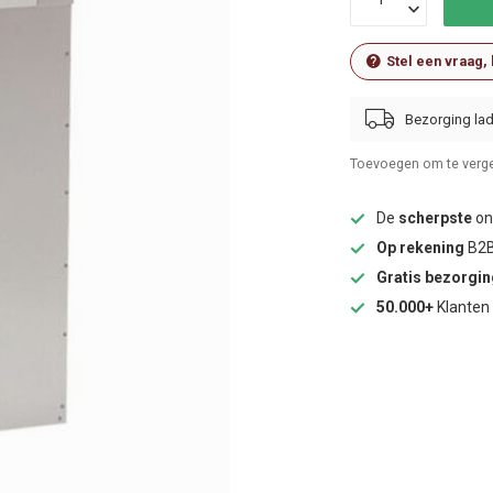
Stel een vraag,
Bezorging lad
Toevoegen om te verge
De
scherpste
onl
Op rekening
B2B
Gratis bezorgi
50.000+
Klanten 