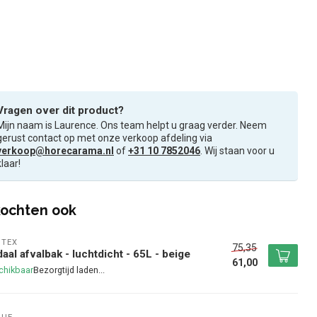
Vragen over dit product?
Mijn naam is Laurence. Ons team helpt u graag verder. Neem
gerust contact op met onze verkoop afdeling via
verkoop@horecarama.nl
of
+31 10 7852046
. Wij staan voor u
klaar!
ochten ook
NTEX
75,35
aal afvalbak - luchtdicht - 65L - beige
61,00
chikbaar