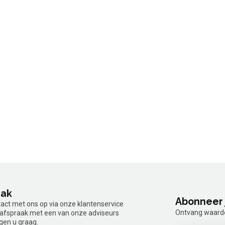
aak
Abonneer 
tact met ons op via onze klantenservice
Ontvang waardev
n afspraak met een van onze adviseurs
gen u graag.