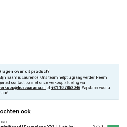
Vragen over dit product?
Mijn naam is Laurence. Ons team helpt u graag verder. Neem
gerust contact op met onze verkoop afdeling via
verkoop@horecarama.nl
of
+31 10 7852046
. Wij staan voor u
klaar!
ochten ook
URIT
27,20
rkrijtbord | Frameless XXL | 6 stuks |