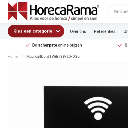
Kies een categorie
Over ons
Referenties
On
De
scherpste
online prijzen
O
Home
/
Muurkrijtbord | Wifi | 38x25x0,3cm