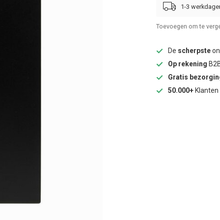
1-3 werkdage
Toevoegen om te verge
De
scherpste
onl
Op rekening
B2B
Gratis bezorgi
50.000+
Klanten 