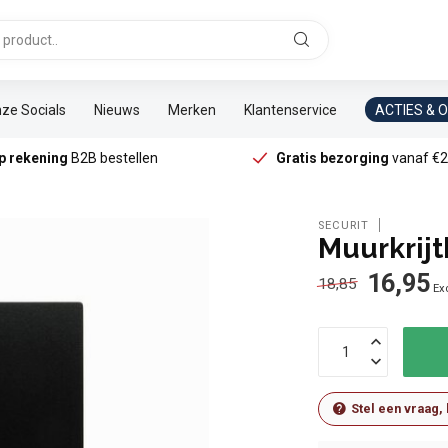
ze Socials
Nieuws
Merken
Klantenservice
ACTIES & 
p rekening
B2B bestellen
Gratis bezorging
vanaf €2
SECURIT
Muurkrijt
16,95
18,85
Exc
Stel een vraag,