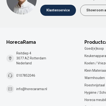
Klantenservice
Showroom a
HorecaRama
Productc
Goed(e)koop
Reitdiep 4
Keukenappara
3077 AZ Rotterdam
Nederland
Koelen / Vriez
Klein Materiaa
0107852046
Warmhouden
Roestvrijstaal
info@horecarama.nl
Hygiëne / Sc
Horeca meubil