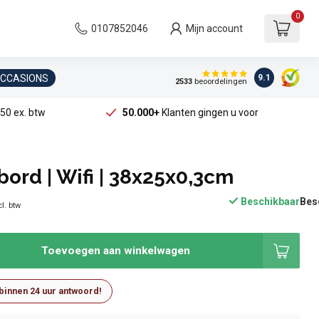
0
0107852046
Mijn account
OCCASIONS
9.1
2533
beoordelingen
50 ex. btw
50.000+
Klanten gingen u voor
bord | Wifi | 38x25x0,3cm
Beschikbaar
l. btw
Toevoegen aan winkelwagen
 binnen 24 uur antwoord!