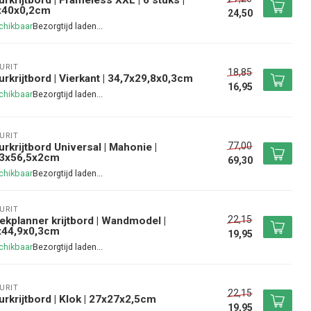
x40x0,2cm
24,50
chikbaar
URIT
18,85
rkrijtbord | Vierkant | 34,7x29,8x0,3cm
16,95
chikbaar
URIT
77,00
rkrijtbord Universal | Mahonie |
,3x56,5x2cm
69,30
chikbaar
URIT
22,15
kplanner krijtbord | Wandmodel |
x44,9x0,3cm
19,95
chikbaar
URIT
22,15
rkrijtbord | Klok | 27x27x2,5cm
19,95