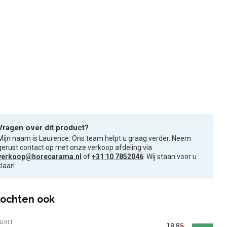
Vragen over dit product?
Mijn naam is Laurence. Ons team helpt u graag verder. Neem
gerust contact op met onze verkoop afdeling via
verkoop@horecarama.nl
of
+31 10 7852046
. Wij staan voor u
klaar!
ochten ook
URIT
18,85