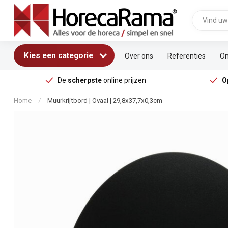
Kies een categorie
Over ons
Referenties
On
De
scherpste
online prijzen
O
Home
/
Muurkrijtbord | Ovaal | 29,8x37,7x0,3cm