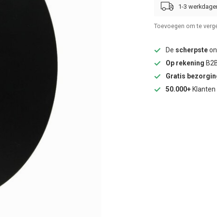
1-3 werkdage
Toevoegen om te verge
De
scherpste
onl
Op rekening
B2B
Gratis bezorgi
50.000+
Klanten 