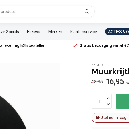
ze Socials
Nieuws
Merken
Klantenservice
ACTIES & 
p rekening
B2B bestellen
Gratis bezorging
vanaf €2
SECURIT
Muurkrijt
16,95
18,85
Exc
Stel een vraag,