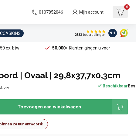
0
0107852046
Mijn account
OCCASIONS
9.1
2533
beoordelingen
50 ex. btw
50.000+
Klanten gingen u voor
bord | Ovaal | 29,8x37,7x0,3cm
Beschikbaar
l. btw
Toevoegen aan winkelwagen
 binnen 24 uur antwoord!