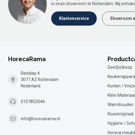
in onze showroom te Rotterdam. Wij ontvan
Klantenservice
Showroom a
HorecaRama
Productc
Goed(e)koop
Reitdiep 4
Keukenappara
3077 AZ Rotterdam
Nederland
Koelen / Vriez
Klein Materiaa
0107852046
Warmhouden
Roestvrijstaal
info@horecarama.nl
Hygiëne / Sc
Horeca meubil