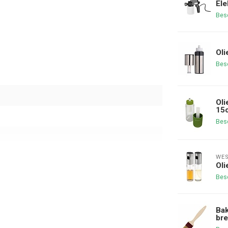
Ele
Bes
Oli
Bes
Oli
15c
Bes
WE
Oli
Bes
Ba
br