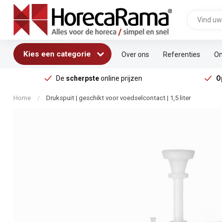
Kies een categorie
Over ons
Referenties
On
De
scherpste
online prijzen
O
Home
/
Drukspuit | geschikt voor voedselcontact | 1,5 liter