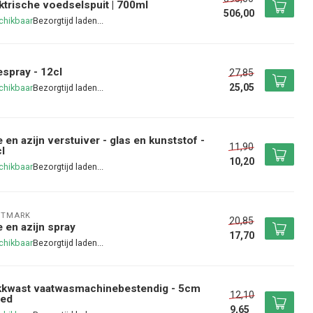
ktrische voedselspuit | 700ml
506,00
chikbaar
espray - 12cl
27,85
25,05
chikbaar
e en azijn verstuiver - glas en kunststof -
11,90
l
10,20
chikbaar
STMARK
20,85
e en azijn spray
17,70
chikbaar
kkwast vaatwasmachinebestendig - 5cm
12,10
eed
9,65