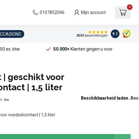
0
0107852046
Mijn account
OCCASIONS
9.1
2533
beoordelingen
50 ex. btw
50.000+
Klanten gingen u voor
 | geschikt voor
tact | 1,5 liter
Beschikbaarheid laden..
l. btw
voor voedselcontact | 1,5 liter