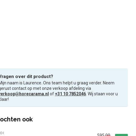
Vragen over dit product?
Mijn naam is Laurence. Ons team helpt u graag verder. Neem
gerust contact op met onze verkoop afdeling via
verkoop@horecarama.nl
of
+31 10 7852046
. Wij staan voor u
klaar!
ochten ook
DI
595,00