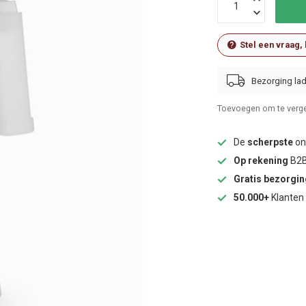
Stel een vraag,
Bezorging lad
Toevoegen om te verge
De
scherpste
onl
Op rekening
B2B
Gratis bezorgi
50.000+
Klanten 