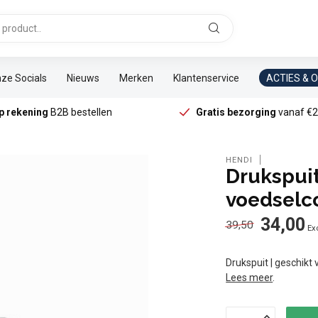
ze Socials
Nieuws
Merken
Klantenservice
ACTIES & 
p rekening
B2B bestellen
Gratis bezorging
vanaf €2
HENDI
Drukspuit
voedselcon
34,00
39,50
Exc
Drukspuit | geschikt 
Lees meer
.