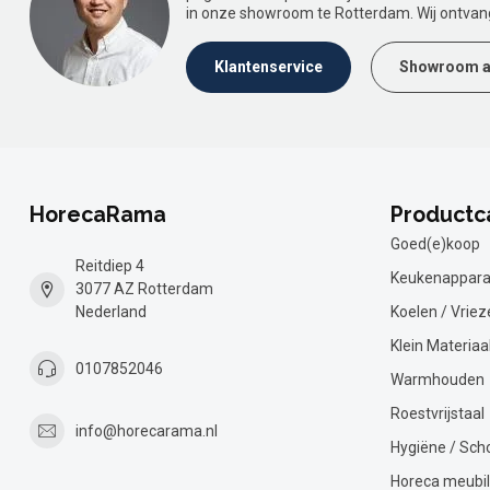
in onze showroom te Rotterdam. Wij ontvan
Klantenservice
Showroom a
HorecaRama
Productc
Goed(e)koop
Reitdiep 4
Keukenappara
3077 AZ Rotterdam
Nederland
Koelen / Vriez
Klein Materiaa
0107852046
Warmhouden
Roestvrijstaal
info@horecarama.nl
Hygiëne / Sc
Horeca meubil