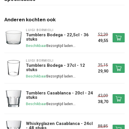
Anderen kochten ook
LUIGI BORMIOLI
52,20
Tumblers Bodega - 22,5cl - 36
stuks
49,55
Beschikbaar
LUIGI BORMIOLI
35,15
Tumblers Bodega - 37cl - 12
stuks
29,90
Beschikbaar
Tumblers Casablanca - 20cl - 24
43,00
stuks
38,70
Beschikbaar
Whiskyglazen Casablanca - 24cl
88,85
- 48 stuks