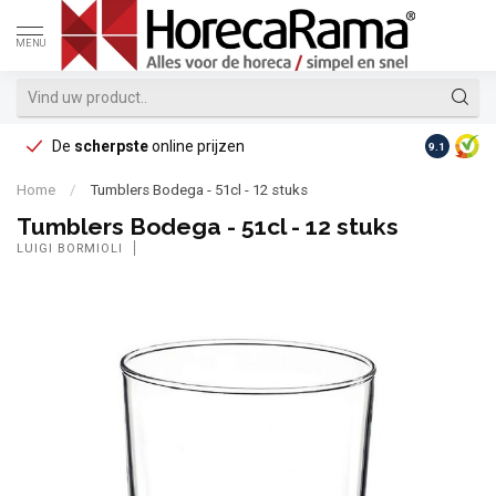
MENU
De
scherpste
online prijzen
Op reke
9.1
Home
/
Tumblers Bodega - 51cl - 12 stuks
Tumblers Bodega - 51cl - 12 stuks
LUIGI BORMIOLI