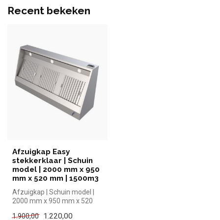
Recent bekeken
Afzuigkap Easy
stekkerklaar | Schuin
model | 2000 mm x 950
mm x 520 mm | 1500m3
Afzuigkap | Schuin model |
2000 mm x 950 mm x 520
mm| Ecoinox simpel en snel
1.220,00
1.900,00
kop...