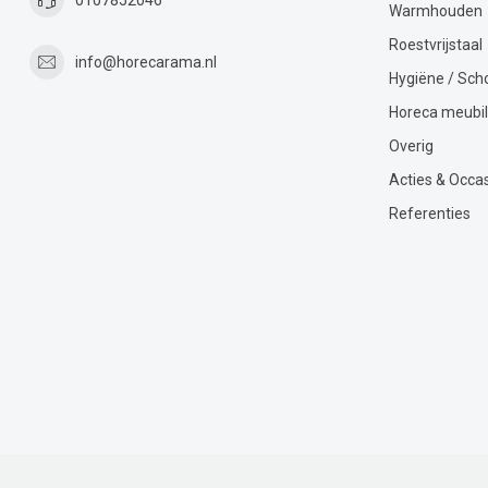
Warmhouden
Roestvrijstaal
info@horecarama.nl
Hygiëne / Sc
Horeca meubil
Overig
Acties & Occa
Referenties