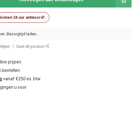
 binnen 24 uur antwoord!
en..
lijken
Deel dit product
ine prijzen
 bestellen
ng
vanaf €250 ex. btw
gingen u voor