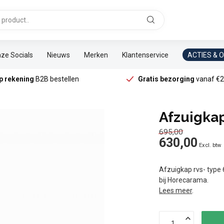
ze Socials
Nieuws
Merken
Klantenservice
ACTIES & 
p rekening
B2B bestellen
Gratis bezorging
vanaf €2
Afzuigkap
695,00
630,00
Excl. btw
Afzuigkap rvs- type 6
bij Horecarama.
Lees meer
.