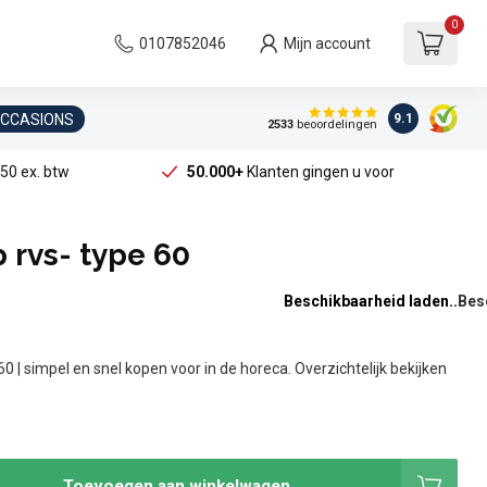
0
0107852046
Mijn account
OCCASIONS
9.1
2533
beoordelingen
50 ex. btw
50.000+
Klanten gingen u voor
 rvs- type 60
Beschikbaarheid laden..
0 | simpel en snel kopen voor in de horeca. Overzichtelijk bekijken
Toevoegen aan winkelwagen