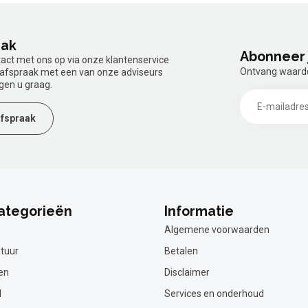
aak
Abonneer 
tact met ons op via onze klantenservice
Ontvang waardev
n afspraak met een van onze adviseurs
gen u graag.
fspraak
ategorieën
Informatie
Algemene voorwaarden
tuur
Betalen
en
Disclaimer
l
Services en onderhoud