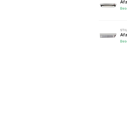
Afz
Bes
STI
Afz
Bes