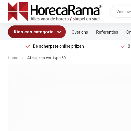
Kies een categorie
Over ons
Referenties
On
De
scherpste
online prijzen
O
Home
/
Afzuigkap rvs- type 60