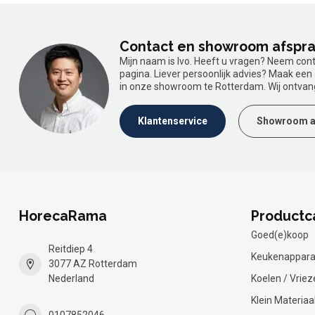
Contact en showroom afspr
Mijn naam is Ivo. Heeft u vragen? Neem con
pagina. Liever persoonlijk advies? Maak ee
in onze showroom te Rotterdam. Wij ontvan
Klantenservice
Showroom a
HorecaRama
Productc
Goed(e)koop
Reitdiep 4
Keukenappara
3077 AZ Rotterdam
Nederland
Koelen / Vriez
Klein Materiaa
0107852046