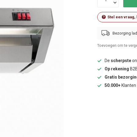
Stel een vraag,
Bezorging lad
Toevoegen om te verge
De
scherpste
onl
Op rekening
B2B
Gratis bezorgi
50.000+
Klanten 