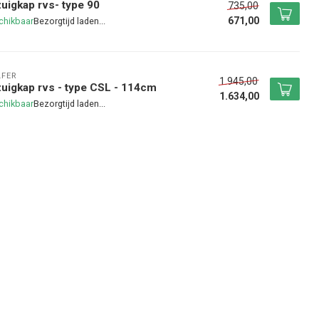
uigkap rvs- type 90
735,00
671,00
chikbaar
LFER
1.945,00
uigkap rvs - type CSL - 114cm
1.634,00
chikbaar