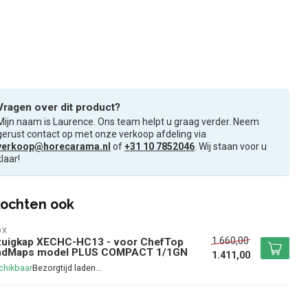
Vragen over dit product?
Mijn naam is Laurence. Ons team helpt u graag verder. Neem
gerust contact op met onze verkoop afdeling via
verkoop@horecarama.nl
of
+31 10 7852046
. Wij staan voor u
klaar!
ochten ook
OX
1.660,00
zuigkap XECHC-HC13 - voor ChefTop
ndMaps model PLUS COMPACT 1/1GN
1.411,00
chikbaar