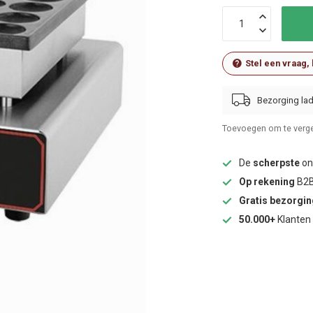
Stel een vraag,
Bezorging lad
Toevoegen om te verge
De
scherpste
onl
Op rekening
B2B
Gratis bezorgi
50.000+
Klanten 