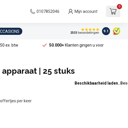
0
0107852046
Mijn account
OCCASIONS
9.1
2533
beoordelingen
50 ex. btw
50.000+
Klanten gingen u voor
s apparaat | 25 stuks
Beschikbaarheid laden..
offertjes per keer