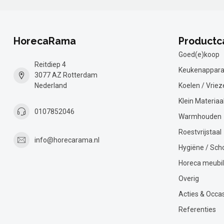
HorecaRama
Productc
Goed(e)koop
Reitdiep 4
Keukenappara
3077 AZ Rotterdam
Nederland
Koelen / Vriez
Klein Materiaa
0107852046
Warmhouden
Roestvrijstaal
info@horecarama.nl
Hygiëne / Sc
Horeca meubil
Overig
Acties & Occa
Referenties