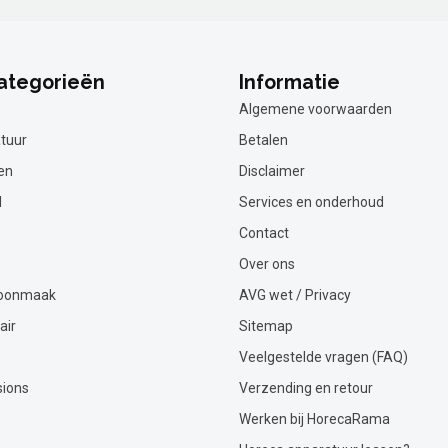
ategorieën
Informatie
Algemene voorwaarden
tuur
Betalen
en
Disclaimer
l
Services en onderhoud
Contact
Over ons
hoonmaak
AVG wet / Privacy
air
Sitemap
Veelgestelde vragen (FAQ)
sions
Verzending en retour
Werken bij HorecaRama