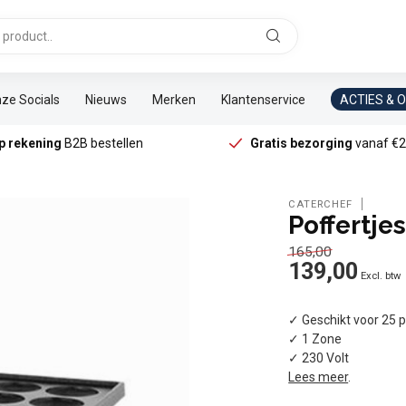
ze Socials
Nieuws
Merken
Klantenservice
ACTIES & 
p rekening
B2B bestellen
Gratis bezorging
vanaf €2
CATERCHEF
Poffertje
165,00
139,00
Excl. btw
✓ Geschikt voor 25 p
✓ 1 Zone
✓ 230 Volt
Lees meer
.