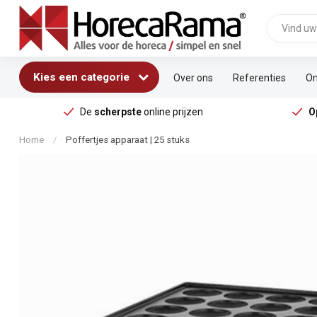
Kies een categorie
Over ons
Referenties
On
De
scherpste
online prijzen
O
Home
/
Poffertjes apparaat | 25 stuks