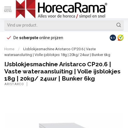
MENU
De
scherpste
online prijzen
Op reke
9.1
Home
/
IJsblokjesmachine Aristarco CP20.6 | Vaste
wateraansluiting | Volle ijsblokjes 18g | 20kg/ 24uur | Bunker 6kg
IJsblokjesmachine Aristarco CP20.6 |
Vaste wateraansluiting | Volle ijsblokjes
18g | 20kg/ 24uur | Bunker 6kg
ARISTARCO