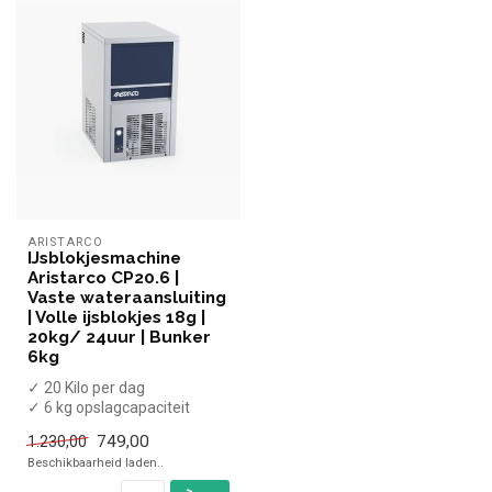
ARISTARCO
IJsblokjesmachine
Aristarco CP20.6 |
Vaste wateraansluiting
| Volle ijsblokjes 18g |
20kg/ 24uur | Bunker
6kg
✓ 20 Kilo per dag
✓ 6 kg opslagcapaciteit
✓ Volle ijsblokjes
749,00
1.230,00
✓ Breedte 36,5 c...
Beschikbaarheid laden..