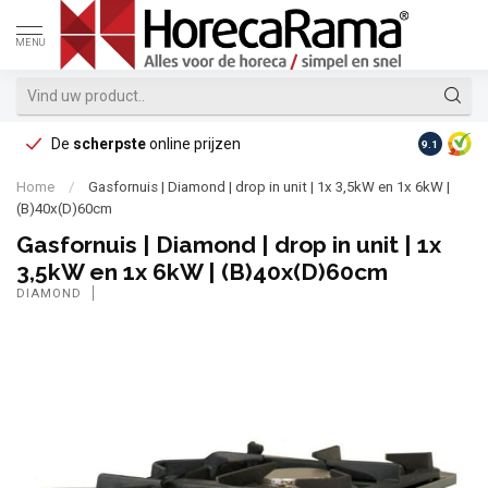
MENU
De
scherpste
online prijzen
Op reke
9.1
Home
/
Gasfornuis | Diamond | drop in unit | 1x 3,5kW en 1x 6kW |
(B)40x(D)60cm
Gasfornuis | Diamond | drop in unit | 1x
3,5kW en 1x 6kW | (B)40x(D)60cm
DIAMOND