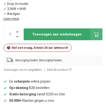
✓ Drop-In model
✓ 3,5kW + 6kW
✓ Aardgas
Lees meer
.
Toevoegen aan winkelwagen
Stel een vraag, binnen 24 uur antwoord!
Bezorging laden..
Toevoegen om te vergelijken
Deel dit product
De
scherpste
online prijzen
Op rekening
B2B bestellen
Gratis bezorging
vanaf €250 ex. btw
50.000+
Klanten gingen u voor