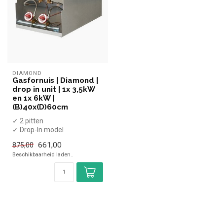
DIAMOND
Gasfornuis | Diamond |
drop in unit | 1x 3,5kW
en 1x 6kW |
(B)40x(D)60cm
✓ 2 pitten
✓ Drop-In model
✓ 3,5kW + 6kW
661,00
875,00
✓ Aardgas
Beschikbaarheid laden..