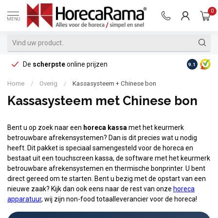
0
MENU
De
scherpste
online prijzen
Op reke
9.1
Home
/
Overig
/
Kassasysteem + Chinese bon
Kassasysteem met Chinese bon
Bent u op zoek naar een
horeca kassa
met het keurmerk
betrouwbare afrekensystemen? Dan is dit precies wat u nodig
heeft. Dit pakket is speciaal samengesteld voor de horeca en
bestaat uit een touchscreen kassa, de software met het keurmerk
betrouwbare afrekensystemen en thermische bonprinter. U bent
direct gereed om te starten. Bent u bezig met de opstart van een
nieuwe zaak? Kijk dan ook eens naar de rest van onze
horeca
apparatuur
, wij zijn non-food totaalleverancier voor de horeca!