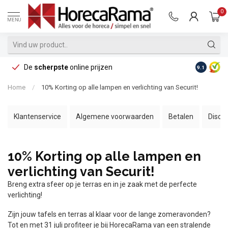
0
MENU
De
scherpste
online prijzen
Op reke
9.1
Home
/
10% Korting op alle lampen en verlichting van Securit!
Klantenservice
Algemene voorwaarden
Betalen
Discl
10% Korting op alle lampen en
verlichting van Securit!
Breng extra sfeer op je terras en in je zaak met de perfecte
verlichting!
Zijn jouw tafels en terras al klaar voor de lange zomeravonden?
Tot en met 31 juli profiteer je bij HorecaRama van een stralende