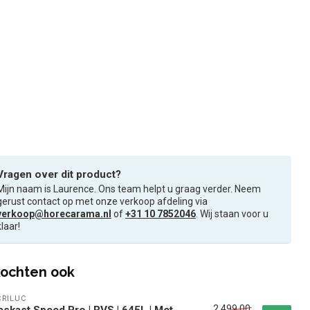
Vragen over dit product?
Mijn naam is Laurence. Ons team helpt u graag verder. Neem
gerust contact op met onze verkoop afdeling via
verkoop@horecarama.nl
of
+31 10 7852046
. Wij staan voor u
klaar!
ochten ook
RILUC
2.499,00
eskast Speed Pro | RVS | 645L | Met