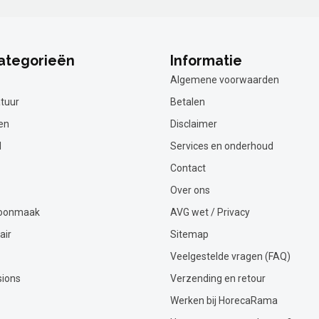
ategorieën
Informatie
Algemene voorwaarden
tuur
Betalen
en
Disclaimer
l
Services en onderhoud
Contact
Over ons
hoonmaak
AVG wet / Privacy
air
Sitemap
Veelgestelde vragen (FAQ)
sions
Verzending en retour
Werken bij HorecaRama