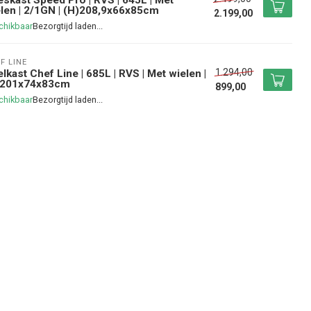
len | 2/1GN | (H)208,9x66x85cm
2.199,00
chikbaar
F LINE
1.294,00
lkast Chef Line | 685L | RVS | Met wielen |
)201x74x83cm
899,00
chikbaar