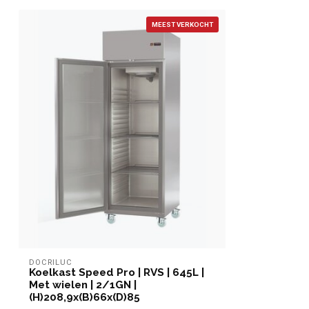
MEEST VERKOCHT
DOCRILUC
Koelkast Speed Pro | RVS | 645L |
Met wielen | 2/1GN |
(H)208,9x(B)66x(D)85