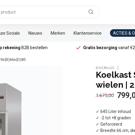
ze Socials
Nieuws
Merken
Klantenservice
ACTIES & 
p rekening
B2B bestellen
Gratis bezorging
vanaf €2
8,9x(B)66x(D)85
DOCRILUC
Koelkast 
wielen | 
799,
1.675,00
✓ 645 Liter inhoud
✓ -2 tot +8 graden
✓ Geforceerd
✓ Breedte 66 cm, di