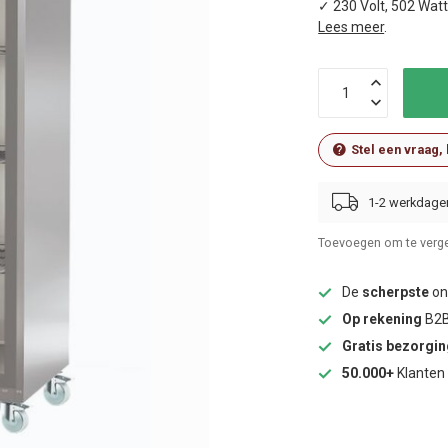
✓ 230 Volt, 502 Wat
Lees meer
.
Stel een vraag,
1-2 werkdage
Toevoegen om te verge
De
scherpste
onl
Op rekening
B2B
Gratis bezorgi
50.000+
Klanten 