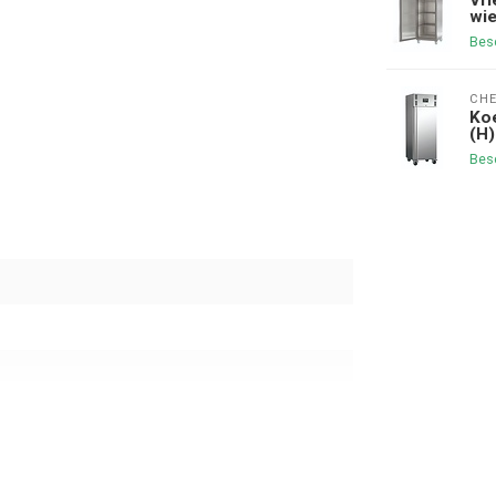
wie
Bes
CHE
Koe
(H
Bes