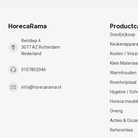
HorecaRama
Productc
Goed(e)koop
Reitdiep 4
Keukenappara
3077 AZ Rotterdam
Nederland
Koelen / Vriez
Klein Materiaa
0107852046
Warmhouden
Roestvrijstaal
info@horecarama.nl
Hygiëne / Sc
Horeca meubil
Overig
Acties & Occa
Referenties