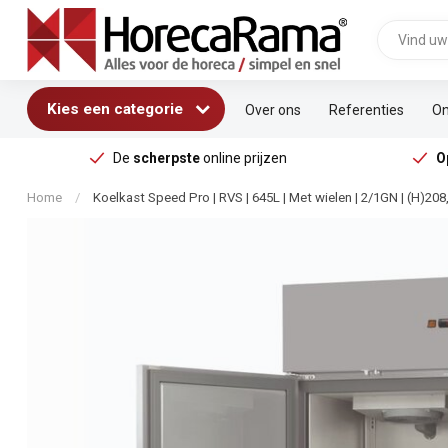
Kies een categorie
Over ons
Referenties
On
De
scherpste
online prijzen
O
Home
/
Koelkast Speed Pro | RVS | 645L | Met wielen | 2/1GN | (H)20