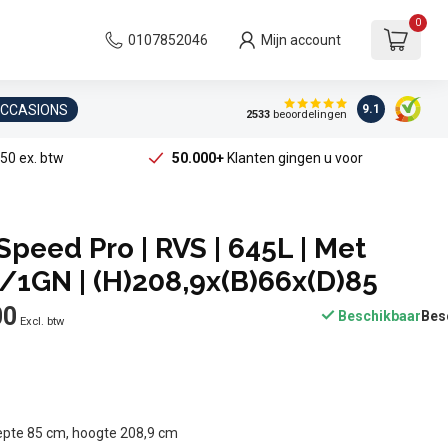
0
0107852046
Mijn account
OCCASIONS
9.1
2533
beoordelingen
50 ex. btw
50.000+
Klanten gingen u voor
Speed Pro | RVS | 645L | Met
2/1GN | (H)208,9x(B)66x(D)85
00
Beschikbaar
Excl. btw
epte 85 cm, hoogte 208,9 cm