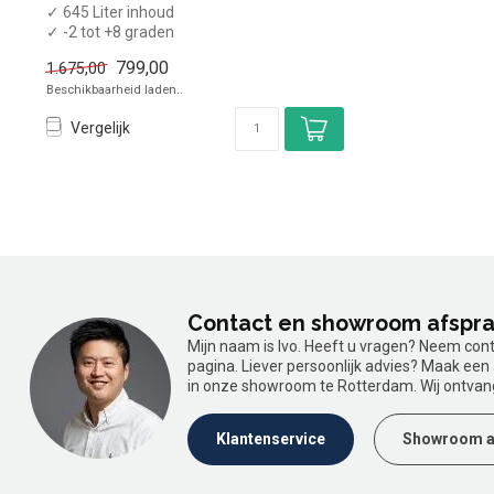
✓ 645 Liter inhoud
✓ -2 tot +8 graden
✓ Geforceerd
799,00
1.675,00
✓ Breedte 66 cm, diepte 85...
Beschikbaarheid laden..
Vergelijk
Contact en showroom afspr
Mijn naam is Ivo. Heeft u vragen? Neem con
pagina. Liever persoonlijk advies? Maak ee
in onze showroom te Rotterdam. Wij ontvan
Klantenservice
Showroom a