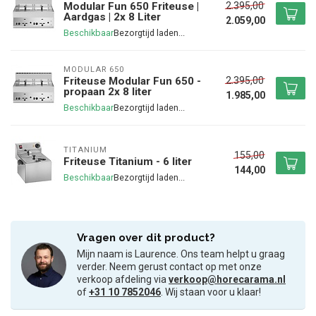
2.395,00
Modular Fun 650 Friteuse |
Aardgas | 2x 8 Liter
2.059,00
Beschikbaar
MODULAR 650
2.395,00
Friteuse Modular Fun 650 -
propaan 2x 8 liter
1.985,00
Beschikbaar
TITANIUM
155,00
Friteuse Titanium - 6 liter
144,00
Beschikbaar
Vragen over dit product?
Mijn naam is Laurence. Ons team helpt u graag
verder. Neem gerust contact op met onze
verkoop afdeling via
verkoop@horecarama.nl
of
+31 10 7852046
. Wij staan voor u klaar!