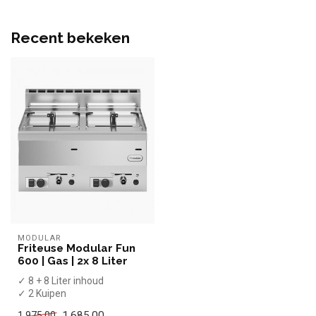
Recent bekeken
MODULAR
Friteuse Modular Fun
600 | Gas | 2x 8 Liter
✓ 8 + 8 Liter inhoud
✓ 2 Kuipen
✓ Met aftapkraan
1.685,00
1.975,00