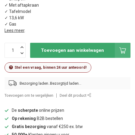
✓ Met aftapkraan
✓ Tafelmodel
✓ 13,6 kW
✓ Gas
Lees meer
.
Toevoegen aan winkelwagen
Stel een vraag, binnen 24 uur antwoord!
Bezorging laden..
Toevoegen om te vergelijken
Deel dit product
De
scherpste
online prijzen
Op rekening
B2B bestellen
Gratis bezorging
vanaf €250 ex. btw
50.000+
Klanten gingen u voor