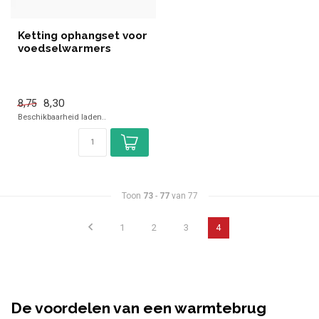
Ketting ophangset voor
voedselwarmers
8,30
8,75
Beschikbaarheid laden..
Toon
73
-
77
van 77
1
2
3
4
De voordelen van een warmtebrug