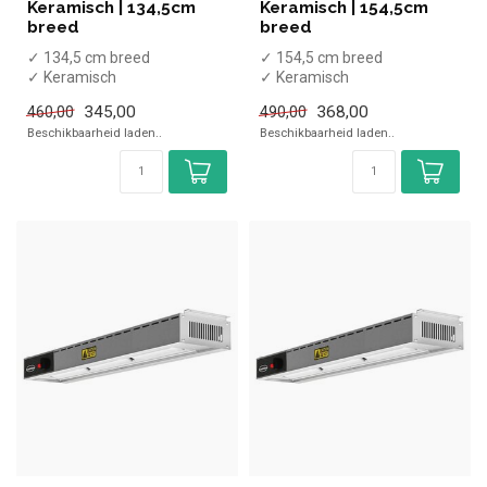
Keramisch | 134,5cm
Keramisch | 154,5cm
breed
breed
✓ 134,5 cm breed
✓ 154,5 cm breed
✓ Keramisch
✓ Keramisch
✓ 4 Elementen
✓ 4 Elementen
345,00
368,00
460,00
490,00
✓ 230 Volt, 4x 0,25 kW
✓ 230 Volt, 4x 0,25 kW
Beschikbaarheid laden..
Beschikbaarheid laden..