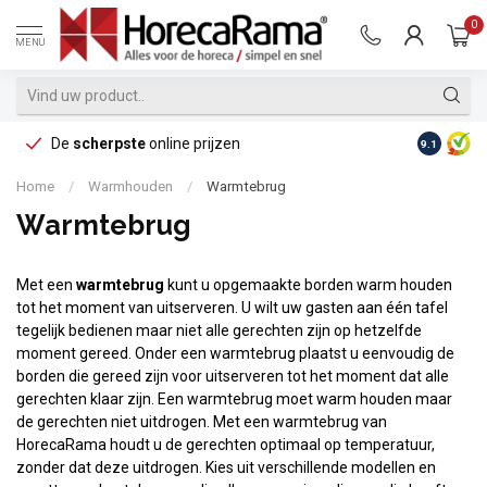
0
MENU
De
scherpste
online prijzen
Op reke
9.1
Home
/
Warmhouden
/
Warmtebrug
Warmtebrug
Met een
warmtebrug
kunt u opgemaakte borden warm houden
tot het moment van uitserveren. U wilt uw gasten aan één tafel
tegelijk bedienen maar niet alle gerechten zijn op hetzelfde
moment gereed. Onder een warmtebrug plaatst u eenvoudig de
borden die gereed zijn voor uitserveren tot het moment dat alle
gerechten klaar zijn. Een warmtebrug moet warm houden maar
de gerechten niet uitdrogen. Met een warmtebrug van
HorecaRama houdt u de gerechten optimaal op temperatuur,
zonder dat deze uitdrogen. Kies uit verschillende modellen en