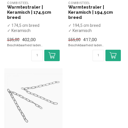
COMBISTEEL
COMBISTEEL
Warmtestraler |
Warmtestraler |
Keramisch | 174,5cm
Keramisch | 194,5cm
breed
breed
✓ 174,5 cm breed
✓ 194,5 cm breed
✓ Keramisch
✓ Keramisch
✓ 5 Elementen
✓ 6 Elementen
402,00
417,00
535,00
555,00
✓ 230 Volt, 5x 0,25 kW
✓ 230 Volt, 6x 0,25 kW
Beschikbaarheid laden..
Beschikbaarheid laden..