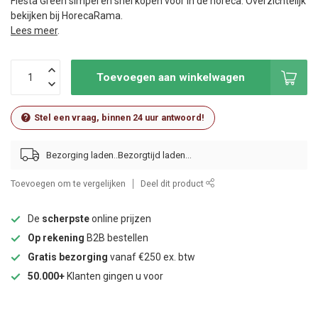
Fiesta Green simpel en snel kopen voor in de horeca. Overzichtelijk
bekijken bij HorecaRama.
Lees meer
.
Toevoegen aan winkelwagen
Stel een vraag, binnen 24 uur antwoord!
Bezorging laden..
Toevoegen om te vergelijken
Deel dit product
De
scherpste
online prijzen
Op rekening
B2B bestellen
Gratis bezorging
vanaf €250 ex. btw
50.000+
Klanten gingen u voor