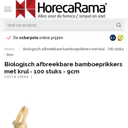
MENU
De
scherpste
online prijzen
Op reke
9.1
Home
/
Biologisch afbreekbare bamboeprikkers met krul - 100 stuks
- 9cm
Biologisch afbreekbare bamboeprikkers
met krul - 100 stuks - 9cm
FIESTA GREEN