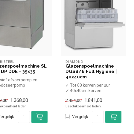
BISTEEL
DIAMOND
zenspoelmachine SL
Glazenspoelmachine
 DP DDE - 35x35
DGS8/6 Full Hygiene |
40x40cm
usief afvoerpomp en
pdoseerpomp
✓ Tot 60 korven per uur
✓ 40x40cm korven
✓ Invoerhoogte 300 mm
1.368,00
1.841,00
9,00
2.454,00
ikbaarheid laden..
Beschikbaarheid laden..
ergelijk
Vergelijk