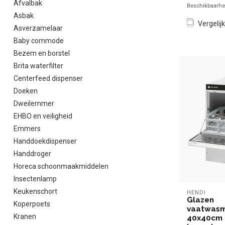
Afvalbak
Beschikbaarhei
Asbak
Vergelijk
Asverzamelaar
Baby commode
Bezem en borstel
Brita waterfilter
Centerfeed dispenser
Doeken
Dweilemmer
EHBO en veiligheid
Emmers
Handdoekdispenser
Handdroger
Horeca schoonmaakmiddelen
Insectenlamp
Keukenschort
HENDI
Glazen
Koperpoets
vaatwasm
Kranen
40x40cm 