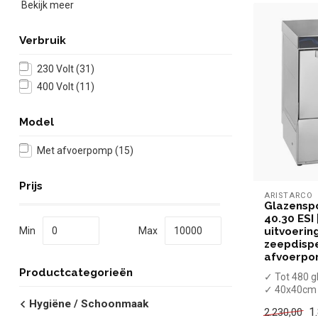
Bekijk meer
Verbruik
230 Volt
(31)
400 Volt
(11)
Model
Met afvoerpomp
(15)
Prijs
ARISTARCO
Glazensp
40.30 ESI
Min
Max
uitvoering 
zeepdisp
afvoerp
Productcategorieën
✓ Tot 480 g
✓ 40x40cm 
✓ Invoerho
Hygiëne / Schoonmaak
1
2.230,00
✓ 4 Waspr...