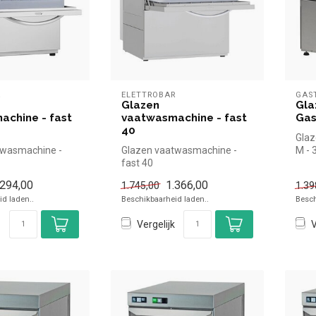
R
ELETTROBAR
GAS
Glazen
Gla
achine - fast
vaatwasmachine - fast
Gas
40
Glaz
twasmachine -
Glazen vaatwasmachine -
M -
fast 40
.294,00
1.366,00
1.745,00
1.39
d laden..
Beschikbaarheid laden..
Besch
Vergelijk
V