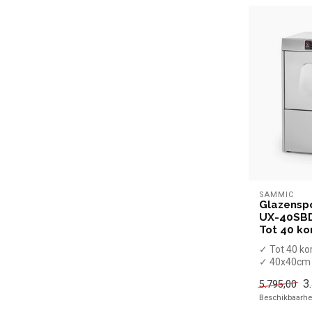
SAMMIC
Glazensp
UX-40SBD
Tot 40 ko
✓ Tot 40 ko
✓ 40x40cm 
✓ tot 300 
3
5.795,00
✓ 4 Progra..
Beschikbaarhei