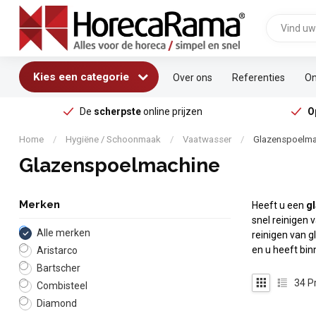
Kies een categorie
Over ons
Referenties
On
De
scherpste
online prijzen
O
Home
/
Hygiëne / Schoonmaak
/
Vaatwasser
/
Glazenspoelma
Glazenspoelmachine
Merken
Heeft u een
g
snel reinigen 
Alle merken
reinigen van g
en u heeft bi
Aristarco
Bartscher
34
P
Combisteel
Diamond