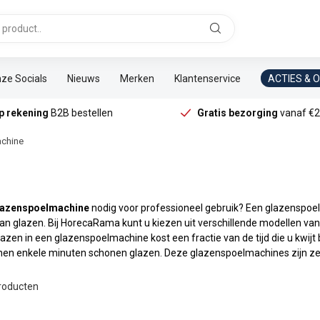
ze Socials
Nieuws
Merken
Klantenservice
ACTIES & 
p rekening
B2B bestellen
Gratis bezorging
vanaf €2
chine
lazenspoelmachine
nodig voor professioneel gebruik? Een glazenspoel
van glazen. Bij HorecaRama kunt u kiezen uit verschillende modellen va
lazen in een glazenspoelmachine kost een fractie van de tijd die u kwijt
nnen enkele minuten schonen glazen. Deze glazenspoelmachines zijn zee
roducten