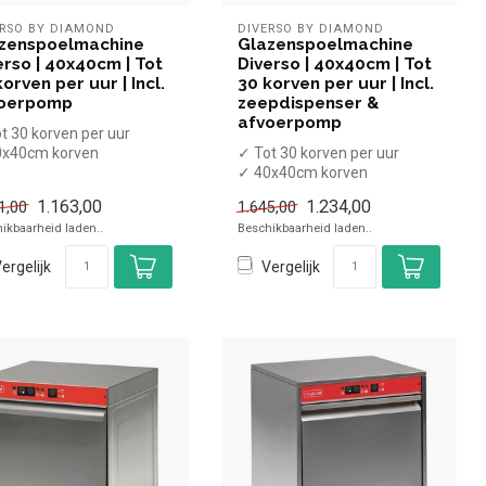
ERSO BY DIAMOND
DIVERSO BY DIAMOND
zenspoelmachine
Glazenspoelmachine
erso | 40x40cm | Tot
Diverso | 40x40cm | Tot
orven per uur | Incl.
30 korven per uur | Incl.
oerpomp
zeepdispenser &
afvoerpomp
t 30 korven per uur
0x40cm korven
✓ Tot 30 korven per uur
voerhoogte tot 300 mm
✓ 40x40cm korven
Waspro...
✓ Invoerhoogte tot 300 mm
1.163,00
1.234,00
1,00
1.645,00
✓ 1 Waspro...
ikbaarheid laden..
Beschikbaarheid laden..
ergelijk
Vergelijk