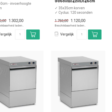
(H)60x(B)42x(D)46cm
0cm - invoerhoogte
m
✓ 35x35cm korven
✓ Cyclus: 120 seconden
✓ Inclusief naglans- en
1.302,00
1.120,00
0,00
1.750,00
zeepdoseerpomp...
ikbaarheid laden..
Beschikbaarheid laden..
ergelijk
Vergelijk