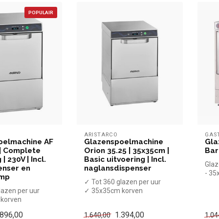
POPULAIR
ARISTARCO
GAS
oelmachine AF
Glazenspoelmachine
Gla
 | Complete
Orion 35.25 | 35x35cm |
Bar
| 230V | Incl.
Basic uitvoering | Incl.
Glaz
enser en
naglansdispenser
- 3
omp
✓ Tot 360 glazen per uur
lazen per uur
✓ 35x35cm korven
korven
✓ Invoerhoogte tot 250 mm
ogte tot 300 mm
✓ 4 Waspr...
.896,00
1.394,00
1.640,00
1.04