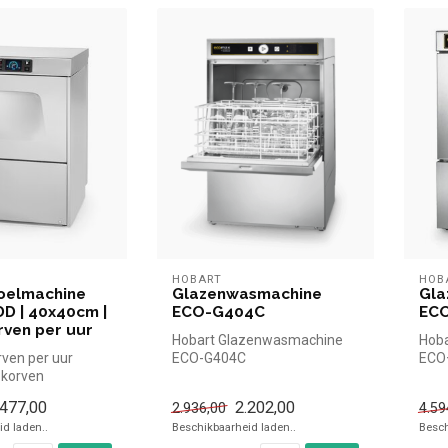
HOBART
HOB
oelmachine
Glazenwasmachine
Gla
D | 40x40cm |
ECO-G404C
EC
rven per uur
Hobart Glazenwasmachine
Hob
rven per uur
ECO-G404C
ECO
korven
mm invoerhoogte
.477,00
2.202,00
2.936,00
4.59
.
d laden..
Beschikbaarheid laden..
Besch