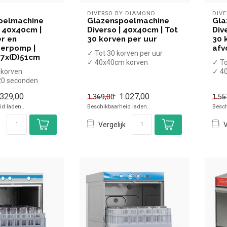
DIVERSO BY DIAMOND
DIV
oelmachine
Glazenspoelmachine
Gla
| 40x40cm |
Diverso | 40x40cm | Tot
Div
r en
30 korven per uur
30 k
erpomp |
afv
✓ Tot 30 korven per uur
47x(D)51cm
✓ 40x40cm korven
✓ To
korven
✓ Invoerhoogte tot 300 mm
✓ 4
20 seconden
✓ 1 Waspro...
✓ In
 afvoerpomp,
✓ 1 
.329,00
1.027,00
1.369,00
1.55
ze...
d laden..
Beschikbaarheid laden..
Besch
Vergelijk
V