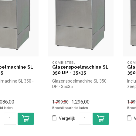
L
COMBISTEEL
COM
oelmachine SL
Glazenspoelmachine SL
Gla
35
350 DP - 35x35
350
lmachine SL 350 -
Glazenspoelmachine SL 350
Incl
DP - 35x35
zee
.036,00
1.296,00
1.799,00
1.89
d laden..
Beschikbaarheid laden..
Besch
Vergelijk
V