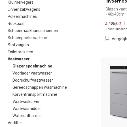
Invoerho
Kruimelvegers
Glazen vaa
Linnenzakwagens
- 40x40cm -
Poleermachines
29cm
1
1.425,00
Rookpaal
Beschikbaarhei
Schoonmaakhandschoenen
Schoenpoetsmachine
Vergelijk
Stofzuigers
Toiletartikelen
Vaatwasser
Glazenspoelmachine
Voorlader vaatwasser
Doorschuifvaatwasser
Gereedschappen wasmachine
Korventransportmachine
Vaatwaskorven
Vaatwasmiddel
Waterontharder
Vetfilter