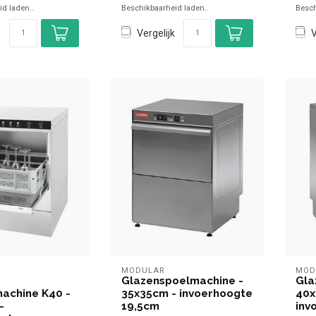
d laden..
Beschikbaarheid laden..
Besch
Vergelijk
V
MODULAR
MOD
Glazenspoelmachine -
Gla
achine K40 -
35x35cm - invoerhoogte
40x
-
19,5cm
inv