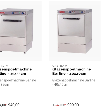
TRO M
GASTRO M
zenspoelmachine
Glazenspoelmachine
line - 35x35cm
Barline - 40x40cm
enspoelmachine Barline
Glazenspoelmachine Barline
5x35cm
- 40x40cm
940,00
999,00
4,00
1.153,00