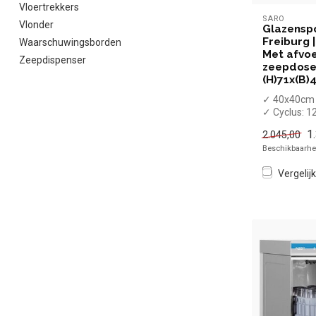
Vloertrekkers
SARO
Vlonder
Glazensp
Freiburg 
Waarschuwingsborden
Met afvoe
Zeepdispenser
zeepdose
(H)71x(B)
✓ 40x40cm 
✓ Cyclus: 1
✓ Inclusief
1
2.045,00
naglans- en 
Beschikbaarhei
Vergelijk