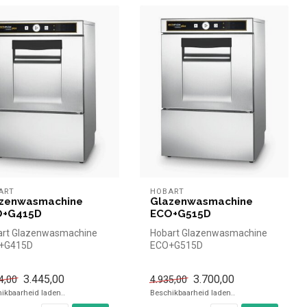
ART
HOBART
zenwasmachine
Glazenwasmachine
O+G415D
ECO+G515D
art Glazenwasmachine
Hobart Glazenwasmachine
+G415D
ECO+G515D
3.445,00
3.700,00
4,00
4.935,00
ikbaarheid laden..
Beschikbaarheid laden..