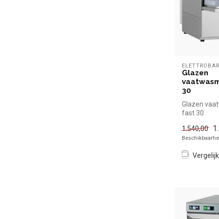
ELETTROBA
Glazen
vaatwasm
30
Glazen vaa
fast 30
1
1.540,00
Beschikbaarhei
Vergelijk