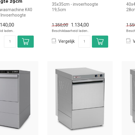
ogte 29cm
35x35cm - invoerhoogte
40x4
twasmachine K40
19,5cm
28c
 Invoerhoogte
.140,00
1.134,00
1.350,00
1.55
d laden..
Beschikbaarheid laden..
Besch
Vergelijk
V