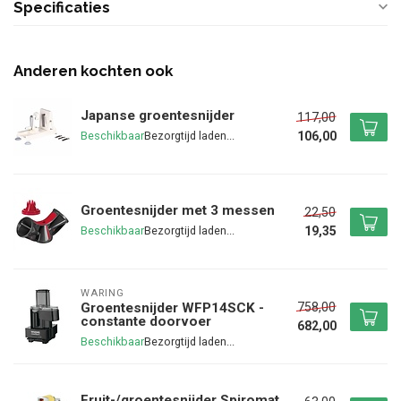
Specificaties
Anderen kochten ook
Japanse groentesnijder
117,00
106,00
Beschikbaar
Groentesnijder met 3 messen
22,50
19,35
Beschikbaar
WARING
758,00
Groentesnijder WFP14SCK -
constante doorvoer
682,00
Beschikbaar
Fruit-/groentesnijder Spiromat