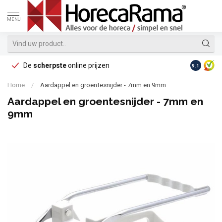
MENU
De
scherpste
online prijzen
Op reke
9.1
Home
/
Aardappel en groentesnijder - 7mm en 9mm
Aardappel en groentesnijder - 7mm en
9mm