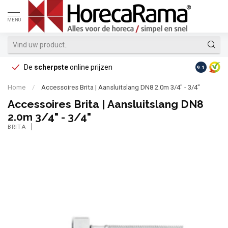
MENU
De
scherpste
online prijzen
Op reke
9.1
Home
/
Accessoires Brita | Aansluitslang DN8 2.0m 3/4" - 3/4"
Accessoires Brita | Aansluitslang DN8
2.0m 3/4" - 3/4"
BRITA