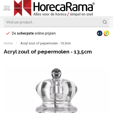
MENU
De
scherpste
online prijzen
Op reke
9.1
Home
/
Acryl zout of pepermolen - 13,5cm
Acryl zout of pepermolen - 13,5cm