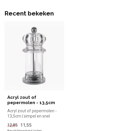
Recent bekeken
Acryl zout of
pepermolen - 13,5cm
Acryl zout of pepermolen -
13,5cm | simpel en snel
kopen voor in de horeca.
11,55
12,85
Over...
Beschikbaarheid laden..