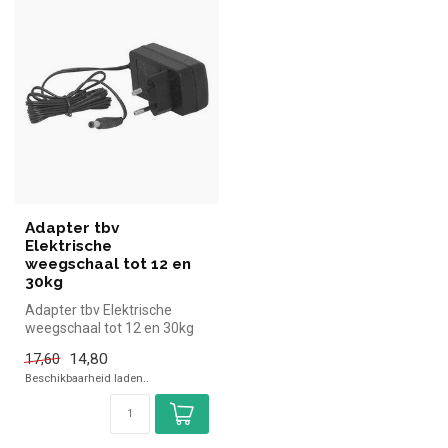
Adapter tbv
Elektrische
weegschaal tot 12 en
30kg
Adapter tbv Elektrische
weegschaal tot 12 en 30kg
simpel en snel kopen voor in
14,80
17,60
d...
Beschikbaarheid laden..