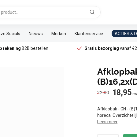
ze Socials
Nieuws
Merken
Klantenservice
ACTIES & 
p rekening
B2B bestellen
Gratis bezorging
vanaf €2
Afklopbak
(B)16,2x(
18,95
22,00
Exc
Afklopbak - GN - (B)
horeca. Overzichteli
Lees meer
.