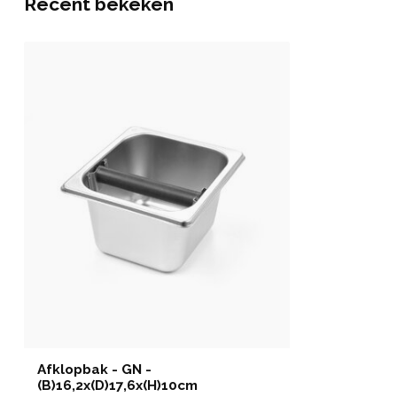
Recent bekeken
Afklopbak - GN -
(B)16,2x(D)17,6x(H)10cm