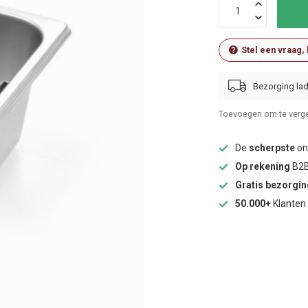
Stel een vraag,
Bezorging lad
Toevoegen om te verge
De
scherpste
onl
Op rekening
B2B
Gratis bezorgi
50.000+
Klanten 