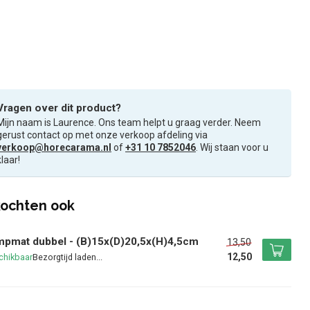
Vragen over dit product?
Mijn naam is Laurence. Ons team helpt u graag verder. Neem
gerust contact op met onze verkoop afdeling via
verkoop@horecarama.nl
of
+31 10 7852046
. Wij staan voor u
klaar!
ochten ook
pmat dubbel - (B)15x(D)20,5x(H)4,5cm
13,50
12,50
chikbaar