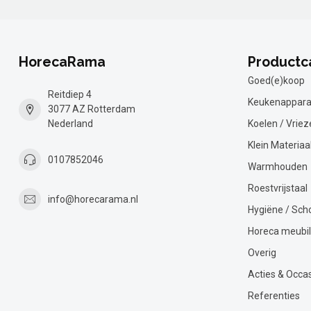
HorecaRama
Productc
Goed(e)koop
Reitdiep 4
Keukenappara
3077 AZ Rotterdam
Nederland
Koelen / Vriez
Klein Materiaa
0107852046
Warmhouden
Roestvrijstaal
info@horecarama.nl
Hygiëne / Sc
Horeca meubil
Overig
Acties & Occa
Referenties