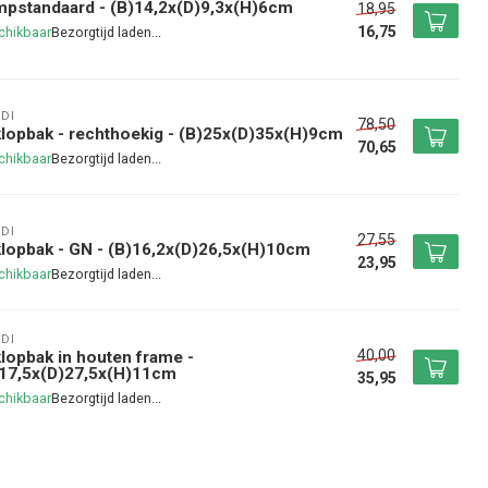
pstandaard - (B)14,2x(D)9,3x(H)6cm
18,95
16,75
chikbaar
DI
78,50
lopbak - rechthoekig - (B)25x(D)35x(H)9cm
70,65
chikbaar
DI
27,55
lopbak - GN - (B)16,2x(D)26,5x(H)10cm
23,95
chikbaar
DI
40,00
lopbak in houten frame -
)17,5x(D)27,5x(H)11cm
35,95
chikbaar