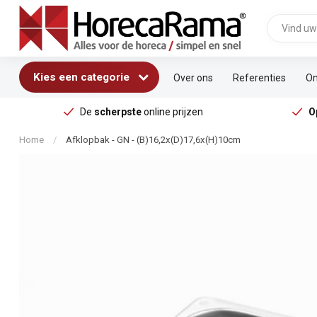
Kies een categorie
Over ons
Referenties
On
De
scherpste
online prijzen
O
Home
/
Afklopbak - GN - (B)16,2x(D)17,6x(H)10cm