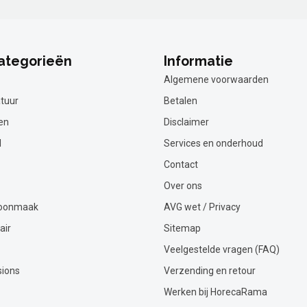
ategorieën
Informatie
Algemene voorwaarden
tuur
Betalen
en
Disclaimer
l
Services en onderhoud
Contact
Over ons
hoonmaak
AVG wet / Privacy
air
Sitemap
Veelgestelde vragen (FAQ)
sions
Verzending en retour
Werken bij HorecaRama