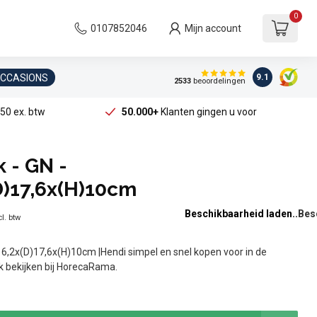
0
0107852046
Mijn account
OCCASIONS
9.1
2533
beoordelingen
50 ex. btw
50.000+
Klanten gingen u voor
 - GN -
D)17,6x(H)10cm
Beschikbaarheid laden..
l. btw
16,2x(D)17,6x(H)10cm |Hendi simpel en snel kopen voor in de
jk bekijken bij HorecaRama.