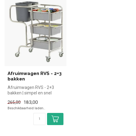
Afruimwagen RVS - 2+3
bakken
Afruimwagen RVS - 2+3
bakken | simpel en snel
kopen voor in de horeca.
183,00
265,00
Overzicht...
Beschikbaarheid laden..