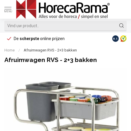
MENU
De
scherpste
online prijzen
Op reke
9.1
Home
/
Afruimwagen RVS - 2+3 bakken
Afruimwagen RVS - 2+3 bakken