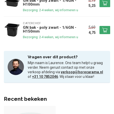
6,15
GN bak - poly zwart - 1/4GN -
H100mm
5,25
Bezorging: 2-4 weken, wij informeren u
CATERCHEF
5,60
GN bak - poly zwart - 1/6GN -
H150mm
4,75
Bezorging: 2-4 weken, wij informeren u
Vragen over dit product?
Mijn naam is Laurence. Ons team helpt u graag
verder. Neem gerust contact op met onze
verkoop afdeling via
verkoop@horecarama.nl
of
+31 10 7852046
. Wij staan voor u klaar!
Recent bekeken