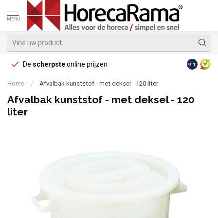
MENU
De
scherpste
online prijzen
Op reke
9.1
Home
/
Afvalbak kunststof - met deksel - 120 liter
Afvalbak kunststof - met deksel - 120
liter