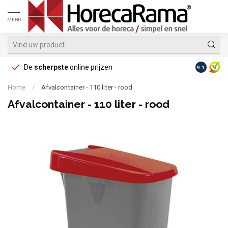
MENU
De
scherpste
online prijzen
Op reke
9.1
Home
/
Afvalcontainer - 110 liter - rood
Afvalcontainer - 110 liter - rood