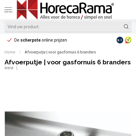
MENU
De
scherpste
online prijzen
Op reke
9.1
Home
/
Afvoerputje | voor gasfornuis 6 branders
Afvoerputje | voor gasfornuis 6 branders
MBM